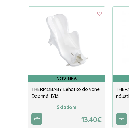
NOVINKA
THERMOBABY Lehátko do vane
THERM
Daphné, Bílá
náust
Skladom
13.40€