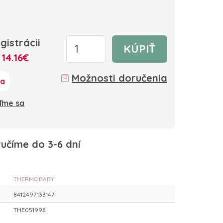
gistrácii
KÚPIŤ
:
14.16€
Možnosti doručenia
ka
oďme sa
učíme do 3-6 dní
THERMOBABY
8412497133147
THE051998