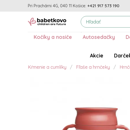
Pri Prachárni 4G, 040 11 Košice:
+421 917 573 190
Kočíky a nosiče
Autosedačky
D
Akcie
Darče
Kŕmenie a cumlíky
Fľaše a hrnčeky
Hrnč