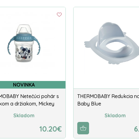
NOVINKA
OBABY Netečúci pohár s
THERMOBABY Redukcia na
kom a držiakom, Mickey
Baby Blue
Skladom
Skladom
10.20€
6