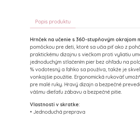
Popis produktu
Hrnček na učenie s 360-stupňovým okrajom n
pomôckou pre deti, ktoré sa učia piť ako z po
praktickému dizajnu s viečkom proti vyliatiu um
jednoduchým stlačením pier bez ohľadu na polo
% vodotesný a ľahko sa používa, takže je skv
vonkajšie použitie. Ergonomická rukoväť umož
pre malé ruky. Hravý dizajn a bezpečné preved
vášmu dieťaťu zábavu a bezpečné pitie.
Vlastnosti v skratke
:
• Jednoduchá preprava