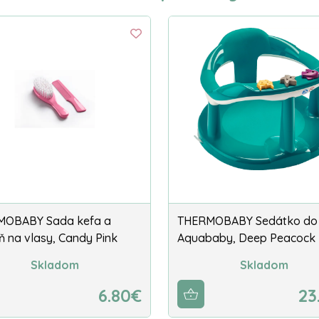
MOBABY Sada kefa a
THERMOBABY Sedátko do
ň na vlasy, Candy Pink
Aquababy, Deep Peacock
Skladom
Skladom
6.80€
23