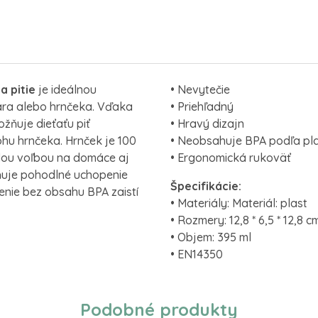
a pitie
je ideálnou
• Nevytečie
hára alebo hrnčeka. Vďaka
• Priehľadný
ožňuje dieťaťu piť
• Hravý dizajn
hu hrnčeka. Hrnček je 100
• Neobsahuje BPA podľa pl
elou voľbou na domáce aj
• Ergonomická rukoväť
ňuje pohodlné uchopenie
Špecifikácie:
enie bez obsahu BPA zaistí
• Materiály: Materiál: plast
• Rozmery: 12,8 * 6,5 * 12,8 
• Objem: 395 ml
• EN14350
Podobné produkty