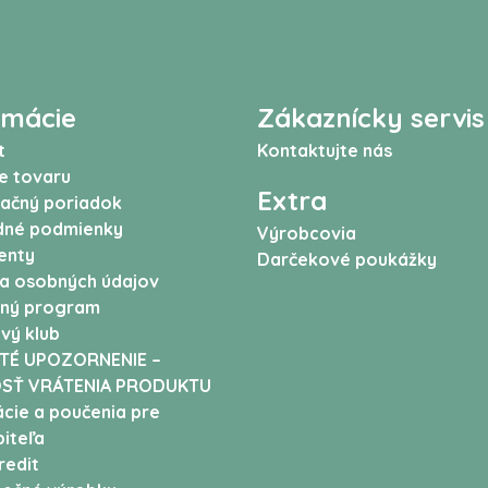
rmácie
Zákaznícky servis
t
Kontaktujte nás
e tovaru
Extra
ačný poriadok
né podmienky
Výrobcovia
enty
Darčekové poukážky
a osobných údajov
ný program
vý klub
TÉ UPOZORNENIE –
SŤ VRÁTENIA PRODUKTU
cie a poučenia pre
iteľa
edit