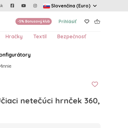
Slovenčina (Euro)
sk
Prihlásiť
-5% Bonusový klub
Hračky
Textil
Bezpečnosť
onfigurátory
Minnie
aci netečúci hrnček 360,