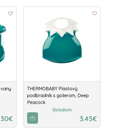
 vany
THERMOBABY Plastový
podbradník s golierom, Deep
Peacock
Skladom
.30€
3.45€