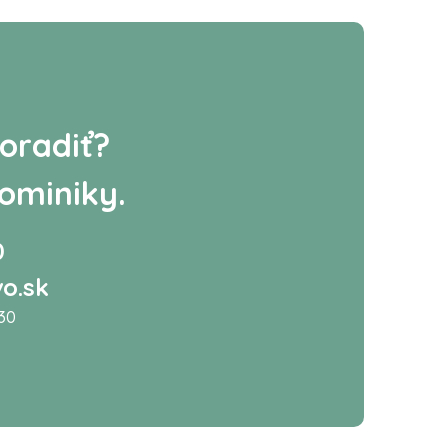
oradiť?
ominiky.
0
o.sk
:30