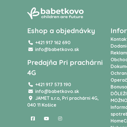
Eshop a objednávky
Info
Kontak
+421 917 162 690
Dodani
info@babetkovo.sk
Reklam
Obchod
Predajňa Pri prachárni
Dokum
4G
Ochran
Operač
+421 917 573 190
Bonuso
info@babetkovo.sk
DÔLEŽI
JAMET s.r.o,
Pri prachárni 4G,
MOŽNO
040 11 Košice
Informá
spotreb
HomeCr