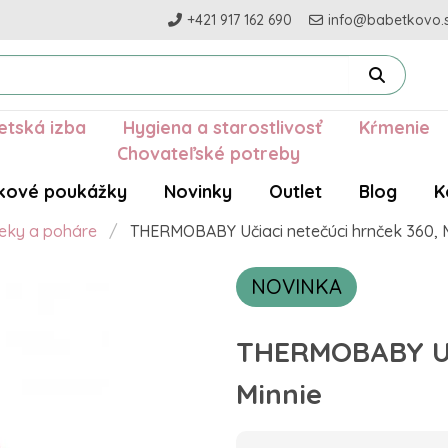
+421 917 162 690
info@babetkovo.
etská izba
Hygiena a starostlivosť
Kŕmenie
Chovateľské potreby
kové poukážky
Novinky
Outlet
Blog
K
eky a poháre
THERMOBABY Učiaci netečúci hrnček 360, 
NOVINKA
THERMOBABY Uči
Minnie