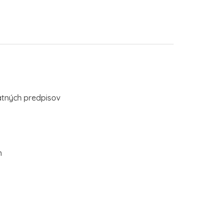
atných predpisov
cm