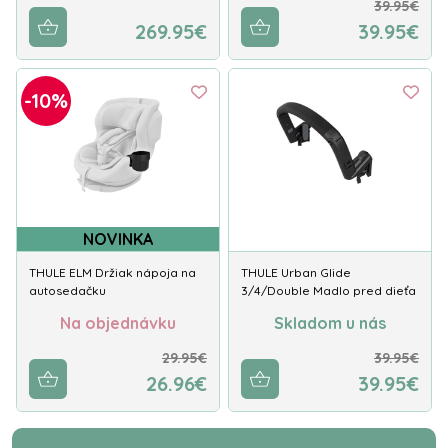
39.95€
269.95€
39.95€
-10%
NOVINKA
THULE ELM Držiak nápoja na
THULE Urban Glide
autosedačku
3/4/Double Madlo pred dieťa
Na objednávku
Skladom u nás
29.95€
39.95€
26.96€
39.95€