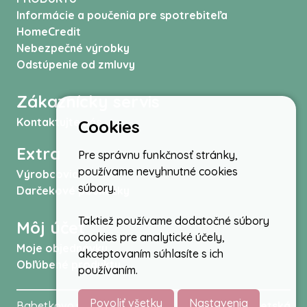
Informácie a poučenia pre spotrebiteľa
HomeCredit
Nebezpečné výrobky
Odstúpenie od zmluvy
Zákaznícky servis
Kontaktujte nás
Cookies
Extra
Pre správnu funkčnosť stránky,
používame nevyhnutné cookies
Výrobcovia
súbory.
Darčekové poukážky
Taktiež používame dodatočné súbory
Môj účet
cookies pre analytické účely,
Moje objednávky
akceptovaním súhlasíte s ich
Obľúbené produkty
používaním.
Povoliť všetky
Nastavenia
Babetkovo.sk © 2026 -
Kočíky
,
autosedačky
,
Detská