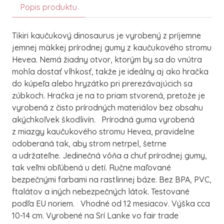
Popis produktu
Tikiri kaučukový dinosaurus je vyrobený z príjemne
jemnej mäkkej prírodnej gumy z kaučukového stromu
Hevea. Nemá žiadny otvor, ktorým by sa do vnútra
mohla dostať vlhkosť, takže je ideálny aj ako hračka
do kúpeľa alebo hryzátko pri prerezávajúcich sa
zúbkoch. Hračka je na to priam stvorená, pretože je
vyrobená z čisto prírodných materiálov bez obsahu
akýchkoľvek škodlivín. Prírodná guma vyrobená
z miazgy kaučukového stromu Hevea, pravidelne
odoberaná tak, aby strom netrpel, šetrne
a udržateľne. Jedinečná vôňa a chuť prírodnej gumy,
tak veľmi obľúbená u detí. Ručne maľované
bezpečnými farbami na rastlinnej báze. Bez BPA, PVC,
ftalátov a iných nebezpečných látok. Testované
podľa EU noriem. Vhodné od 12 mesiacov. Výška cca
10-14 cm. Vyrobené na Srí Lanke vo fair trade