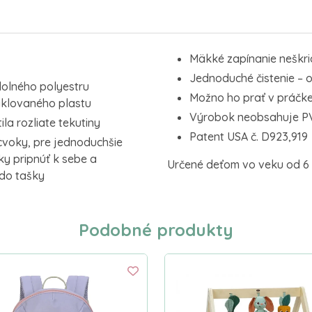
Mäkké zapínanie neškria
Jednoduché čistenie – o
olného polyestru
Možno ho prať v práčke
yklovaného plastu
Výrobok neobsahuje PVC
a rozliate tekutiny
Patent USA č. D923,919
cvoky, pre jednoduchšie
ky pripnúť k sebe a
Určené deťom vo veku od 6 
do tašky
Podobné produkty