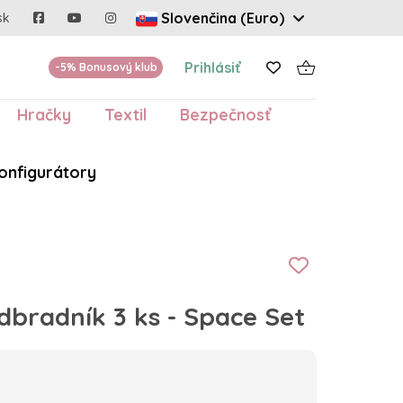
Slovenčina (Euro)
sk
Prihlásiť
-5% Bonusový klub
Hračky
Textil
Bezpečnosť
onfigurátory
dbradník 3 ks - Space Set