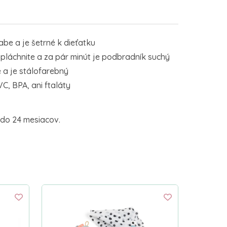
be a je šetrné k dieťatku
pláchnite a za pár minút je podbradník suchý
 a je stálofarebný
, BPA, ani ftaláty
do 24 mesiacov.