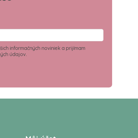
šich informačných noviniek a prijímam
ých údajov.