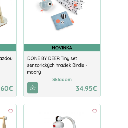
NOVINKA
razdou
DONE BY DEER Tiny set
senzorických hračiek Birdie -
modrý
Skladom
.60€
34.95€