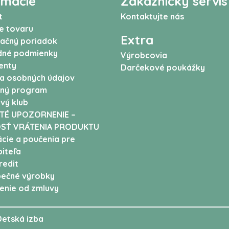
rmácie
Zákaznícky servis
t
Kontaktujte nás
e tovaru
Extra
ačný poriadok
né podmienky
Výrobcovia
enty
Darčekové poukážky
a osobných údajov
ný program
vý klub
TÉ UPOZORNENIE –
SŤ VRÁTENIA PRODUKTU
cie a poučenia pre
iteľa
edit
ečné výrobky
enie od zmluvy
Detská izba