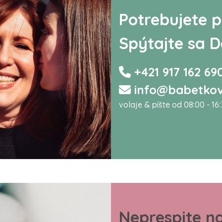
Potrebujete p
Spýtajte sa D
+421 917 162 69
info@babetkov
volaje & píšte od 08:00 - 16
Neprespite n