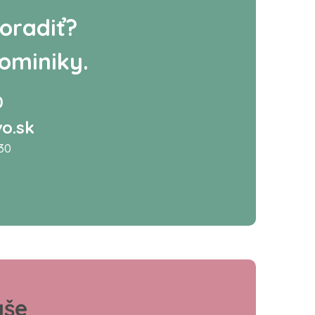
oradiť?
ominiky.
0
o.sk
:30
aše