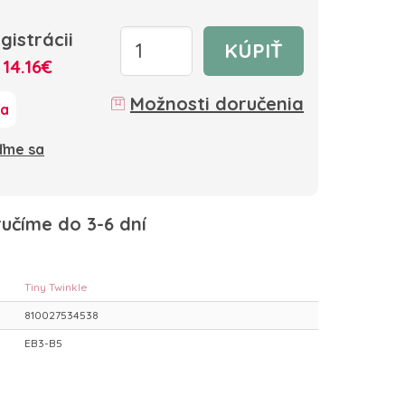
gistrácii
KÚPIŤ
:
14.16€
Možnosti doručenia
ka
oďme sa
učíme do 3-6 dní
Tiny Twinkle
810027534538
EB3-B5