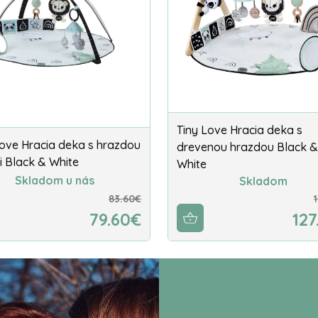
Tiny Love Hracia deka s
Love Hracia deka s hrazdou
drevenou hrazdou Black &
i Black & White
White
Skladom u nás
Skladom
83.60€
79.60€
127