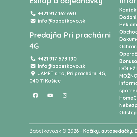
Eshop a objednávky
Info
Kontak
+421 917 162 690
Dodani
info@babetkovo.sk
Reklam
Obchod
Predajňa Pri prachárni
Dokum
4G
Ochran
Operač
+421 917 573 190
Bonuso
info@babetkovo.sk
DÔLEŽI
JAMET s.r.o,
Pri prachárni 4G,
MOŽNO
040 11 Košice
Informá
spotreb
HomeCr
Nebezp
Odstúp
Babetkovo.sk © 2026 -
Kočíky
,
autosedačky
,