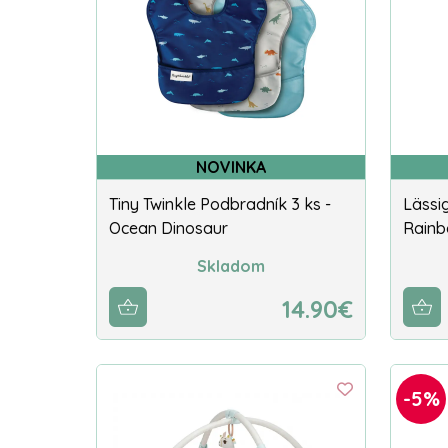
NOVINKA
Tiny Twinkle Podbradník 3 ks -
Lässi
Ocean Dinosaur
Rainbo
Skladom
14.90€
-5%