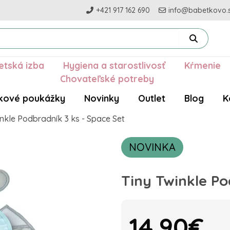
+421 917 162 690
info@babetkovo.
etská izba
Hygiena a starostlivosť
Kŕmenie
Chovateľské potreby
kové poukážky
Novinky
Outlet
Blog
K
inkle Podbradník 3 ks - Space Set
NOVINKA
Tiny Twinkle Po
14.90€