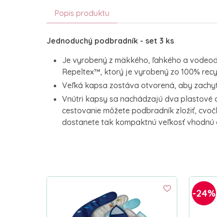
Popis produktu
Jednoduchý podbradník - set 3 ks
Je vyrobený z mäkkého, ľahkého a vodeod
Repeltex™, ktorý je vyrobený zo 100% rec
Veľká kapsa zostáva otvorená, aby zachytil
Vnútri kapsy sa nachádzajú dva plastové 
cestovanie môžete podbradník zložiť, cvoč
dostanete tak kompaktnú veľkosť vhodnú 
-24%