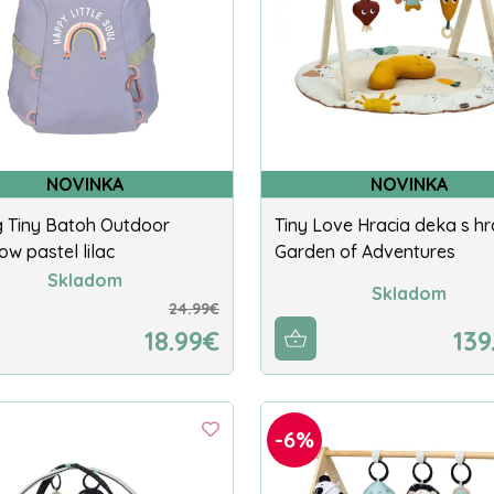
NOVINKA
NOVINKA
g Tiny Batoh Outdoor
Tiny Love Hracia deka s h
w pastel lilac
Garden of Adventures
Skladom
Skladom
24.99€
18.99€
139
-6%