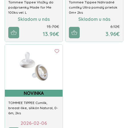
Tommee Tippee Vložky do
Tommee Tippee Náhradné
podprsenky Made for Me
cumlíky Ultra pomalý prietok
100ks vel. L
0m+ 2ks
Skladom u nás
Skladom u nás
15.70€
6.12€
13.96€
3.96€
NOVINKA
TOMMEE TIPPEE Cumlík,
breast-like, silikón Natural, 0-
6m, 2ks
2026-02-06