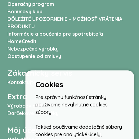
Operačný program
Bonusový klub
DÔLEŽITÉ UPOZORNENIE – MOŽNOSŤ VRÁTENIA
PRODUKTU
Informácie a poučenia pre spotrebiteľa
HomeCredit
Nebezpečné výrobky
Odstúpenie od zmluvy
Zákaznícky servis
Kontaktujte nás
Cookies
Extra
Pre správnu funkčnosť stránky,
používame nevyhnutné cookies
Výrobcovia
súbory.
Darčekové poukážky
Taktiež používame dodatočné súbory
Môj účet
cookies pre analytické účely,