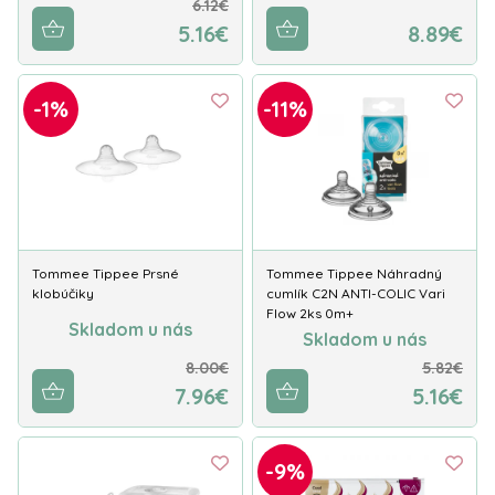
6.12€
5.16€
8.89€
-1%
-11%
Tommee Tippee Prsné
Tommee Tippee Náhradný
klobúčiky
cumlík C2N ANTI-COLIC Vari
Flow 2ks 0m+
Skladom u nás
Skladom u nás
8.00€
5.82€
7.96€
5.16€
-9%