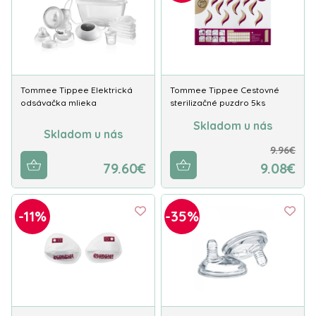
Tommee Tippee Elektrická
Tommee Tippee Cestovné
odsávačka mlieka
sterilizačné puzdro 5ks
Skladom u nás
Skladom u nás
9.96€
79.60€
9.08€
-11%
-35%