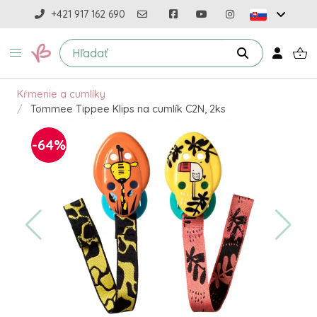
+421 917 162 690
Kŕmenie a cumlíky
Tommee Tippee Klips na cumlík C2N, 2ks
-64%