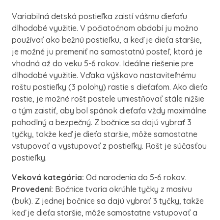
Variabilná detská postieľka zaistí vášmu dieťaťu
dlhodobé využitie.
V počiatočnom období ju možno
používať ako bežnú postieľku, a keď je dieťa staršie,
je možné ju premeniť na samostatnú posteľ, ktorá je
vhodná až do veku 5-6 rokov.
Ideálne riešenie pre
dlhodobé využitie.
Vďaka výškovo nastaviteľnému
roštu postieľky (3 polohy) rastie s dieťaťom.
Ako dieťa
rastie, je možné rošt postele umiestňovať stále nižšie
a tým zaistiť, aby bol spánok dieťaťa vždy maximálne
pohodlný a bezpečný.
Z bočnice sa dajú vybrať 3
tyčky, takže keď je dieťa staršie, môže samostatne
vstupovať a vystupovať z postieľky.
Rošt je súčasťou
postieľky.
Veková kategória:
Od narodenia do 5-6 rokov.
Provedení:
Bočnice tvoria okrúhle tyčky z masívu
(buk).
Z jednej bočnice sa dajú vybrať 3 tyčky, takže
keď je dieťa staršie, môže samostatne vstupovať a