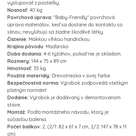
vystupovať z postieľky.
Nosnosť:
40 kg
Povrchová úprava:
"Baby-Friendly" povrchová
úprava materiálov, keď sa dostane do kontaktu so
slinou, nevylúhujú sa žiadne škodlivé látky.
Čistenie:
Mäkkou vlhkou handričkou.
Krajina pôvodu:
Maďarsko
Doba dodania:
4-6 týždňov, pokiaľ nie je skladom.
Rozmery:
144 x 75 x 89 cm
Hmotnosť:
35 kg
Použité materiály:
Drevotrieska v sivej farbe.
Bezpečnostná norma:
Výrobok zodpovedá všetkým
platným normám!
Dodanie:
Výrobok je dodávaný v demontovanom
stave.
Montáž:
Podľa montážneho návodu, ktorý je
súčasťou balenia.
Počet balíkov:
2, (2/1: 82 x 61 x 7 cm, 2/2: 147 x 78 x 11
cm)