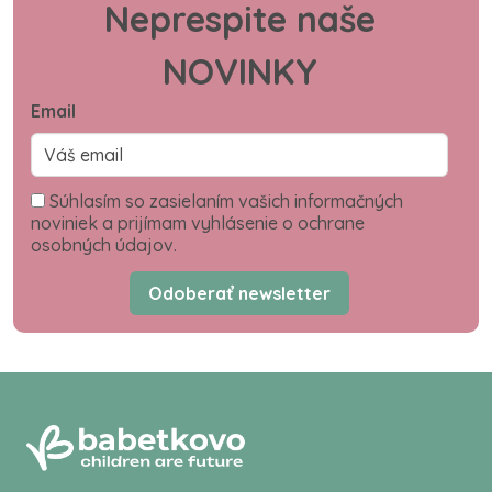
Neprespite naše
NOVINKY
Email
Súhlasím so zasielaním vašich informačných
noviniek a prijímam vyhlásenie o ochrane
osobných údajov.
Odoberať newsletter