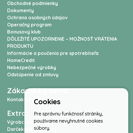
Obchodné podmienky
Dokumenty
Ochrana osobných údajov
Operačný program
Bonusový klub
DÔLEŽITÉ UPOZORNENIE – MOŽNOSŤ VRÁTENIA
PRODUKTU
Informácie a poučenia pre spotrebiteľa
HomeCredit
Nebezpečné výrobky
Odstúpenie od zmluvy
Zákaznícky servis
Kontaktujte nás
Cookies
Extra
Pre správnu funkčnosť stránky,
používame nevyhnutné cookies
Výrobcovia
súbory.
Darčekové poukážky