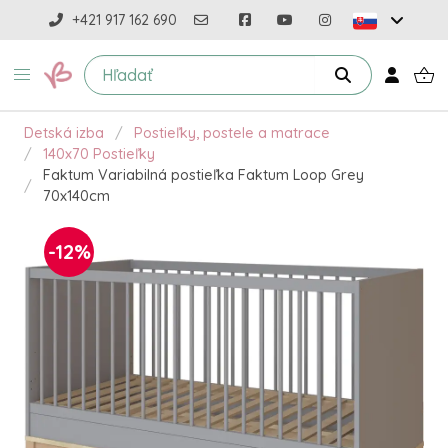
+421 917 162 690
Detská izba
Postieľky, postele a matrace
140x70 Postieľky
Faktum Variabilná postieľka Faktum Loop Grey
70x140cm
-12%