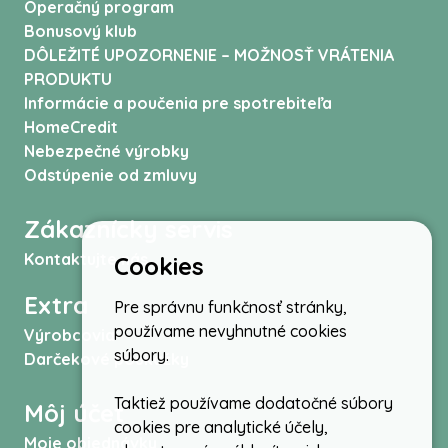
Operačný program
Bonusový klub
DÔLEŽITÉ UPOZORNENIE – MOŽNOSŤ VRÁTENIA
PRODUKTU
Informácie a poučenia pre spotrebiteľa
HomeCredit
Nebezpečné výrobky
Odstúpenie od zmluvy
Zákaznícky servis
Kontaktujte nás
Cookies
Extra
Pre správnu funkčnosť stránky,
používame nevyhnutné cookies
Výrobcovia
súbory.
Darčekové poukážky
Taktiež používame dodatočné súbory
Môj účet
cookies pre analytické účely,
Moje objednávky