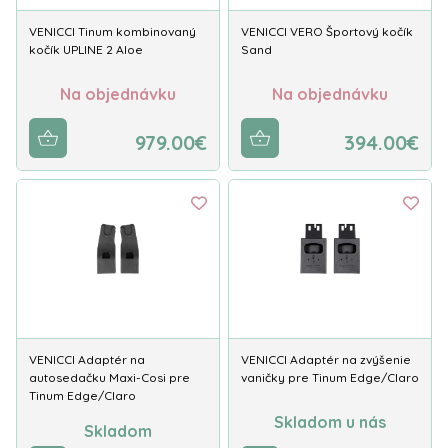
Venicci Upline 3
– nová generácia prémiového
VENICCI Tinum kombinovaný
VENICCI VERO Športový kočík
kočíka
kočík UPLINE 2 Aloe
Sand
Venicci Tila
– moderný športový kočík pre
Na objednávku
Na objednávku
aktívnych rodičov
Elegantný dizajn a praktické riešenia
979.00€
394.00€
Kočíky Venicci kombinujú moderný vzhľad s
praktickosťou. Dôraz je kladený na jednoduché
používanie, nízku hmotnosť, komfortné odpruženie a
kvalitné materiály.
Mnohé modely ponúkajú bohatú výbavu vrátane
tašky, pláštenky, moskytiéry či fusaku už v
základnom balení.
VENICCI Adaptér na
VENICCI Adaptér na zvýšenie
Venicci na Babetkovo.sk
autosedačku Maxi-Cosi pre
vaničky pre Tinum Edge/Claro
Tinum Edge/Claro
Na Babetkovo.sk nájdete aktuálnu ponuku kočíkov a
Skladom u nás
Skladom
príslušenstva značky
Venicci
vrátane najnovších