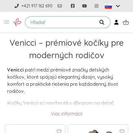
+421 917 162 690
Venicci – prémiové kočíky pre
moderných rodičov
Venicci
patrí medzi prémiové značky detských
kočíkov, ktoré spájajú elegantný dizajn, vysoký
komfort a praktické riešenia pre každodenný život
rodičov.
Kočíky Venicci sú navrhnuté s dôrazom na detail,
kvalitné materiály a pohodlie dieťaťa od narodenia.
Viac informácií
Značka si získala obľubu po celej Európe vďaka
modernému vzhľadu, bohatej výbave a výbornému
pomeru luxusu a funkčnosti.