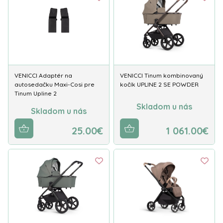
Prečo si rodičia vyberajú Venicci?
prémiový dizajn a kvalitné spracovanie
komfortné riešenia pre dieťa aj rodiča
praktické skladanie a jednoduché ovládanie
VENICCI Adaptér na
VENICCI Tinum kombinovaný
bohatá výbava už v základnom balení
autosedačku Maxi-Cosi pre
kočík UPLINE 2 SE POWDER
moderné materiály a elegantné farebné
Tinum Upline 2
Skladom u nás
prevedenia
Skladom u nás
Prémiové kočíky Venicci
25.00€
1 061.00€
Značka Venicci je známa najmä svojimi luxusnými
kombinovanými kočíkmi, ktoré ponúkajú vysoký
komfort od narodenia až po batoľa. Kočíky sú
navrhnuté tak, aby boli praktické na každodenné
používanie, no zároveň elegantné a štýlové.
Medzi najobľúbenejšie modely patria: