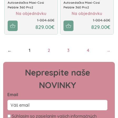
Autosedačka Maxi-Cosi
Autosedačka Maxi-Cosi
Pebble 360 Pro2
Pebble 360 Pro2
Na objednávku
Na objednávku
1 004.60€
1 004.60€
829.00€
829.00€
←
1
2
3
4
→
Neprespite naše
NOVINKY
Email
Súhlasím so zasielaním vašich informačných