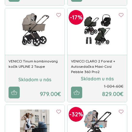
-17%
VENICCI Tinum kombinovaný
VENICCI CLARO 2 Forest +
kočík UPLINE 2 Taupe
Autosedačka Maxi-Cosi
Pebble 360 Pro2
Skladom u nás
Skladom u nás
1 004.60€
979.00€
829.00€
-32%