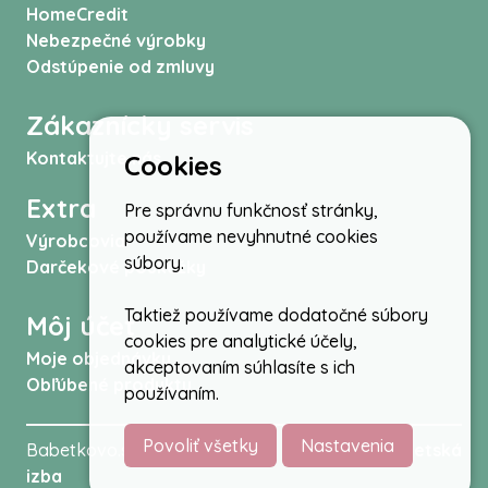
HomeCredit
Nebezpečné výrobky
Odstúpenie od zmluvy
Zákaznícky servis
Kontaktujte nás
Cookies
Extra
Pre správnu funkčnosť stránky,
používame nevyhnutné cookies
Výrobcovia
súbory.
Darčekové poukážky
Taktiež používame dodatočné súbory
Môj účet
cookies pre analytické účely,
Moje objednávky
akceptovaním súhlasíte s ich
Obľúbené produkty
používaním.
Povoliť všetky
Nastavenia
Babetkovo.sk © 2026 -
Kočíky
,
autosedačky
,
Detská
izba