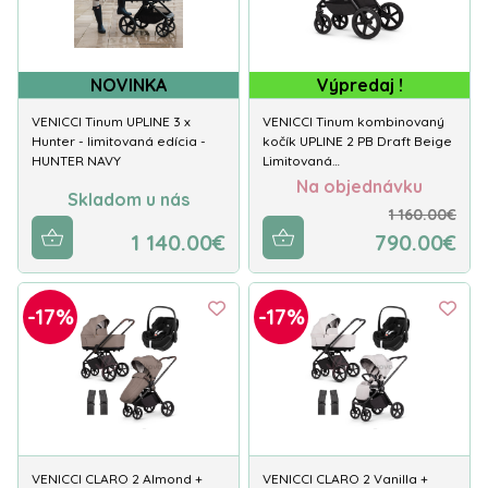
NOVINKA
Výpredaj !
VENICCI Tinum UPLINE 3 x
VENICCI Tinum kombinovaný
Hunter - limitovaná edícia -
kočík UPLINE 2 PB Draft Beige
HUNTER NAVY
Limitovaná…
Na objednávku
Skladom u nás
1 160.00€
1 140.00€
790.00€
-17%
-17%
VENICCI CLARO 2 Almond +
VENICCI CLARO 2 Vanilla +