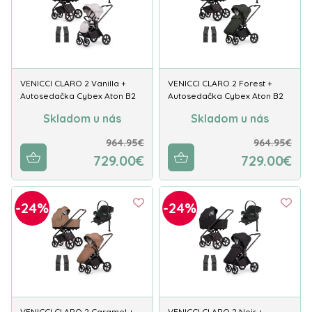
Venicci Tila.
Obsahujú kočíky Venicci aj
príslušenstvo?
VENICCI CLARO 2 Vanilla +
VENICCI CLARO 2 Forest +
Áno, mnohé modely obsahujú bohatú výbavu už v
Autosedačka Cybex Aton B2
Autosedačka Cybex Aton B2
základnom balení.
Skladom u nás
Skladom u nás
964.95€
964.95€
729.00€
729.00€
-24%
-24%
VENICCI CLARO 2 Caramel +
VENICCI CLARO 2 Noir +