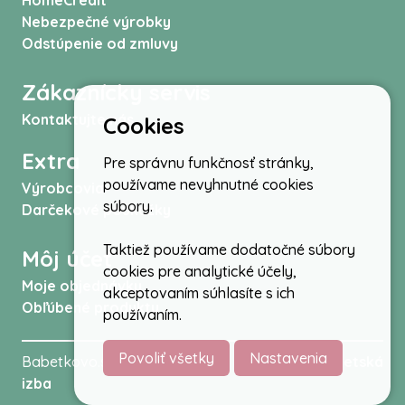
HomeCredit
Nebezpečné výrobky
Odstúpenie od zmluvy
Zákaznícky servis
Kontaktujte nás
Cookies
Extra
Pre správnu funkčnosť stránky,
používame nevyhnutné cookies
Výrobcovia
súbory.
Darčekové poukážky
Taktiež používame dodatočné súbory
Môj účet
cookies pre analytické účely,
Moje objednávky
akceptovaním súhlasíte s ich
Obľúbené produkty
používaním.
Povoliť všetky
Nastavenia
Babetkovo.sk © 2026 -
Kočíky
,
autosedačky
,
Detská
izba