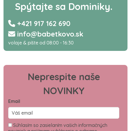
Spýtajte sa Dominiky.
+421 917 162 690
info@babetkovo.sk
volaje & píšte od 08:00 - 16:30
Neprespite naše
NOVINKY
Email
Súhlasím so zasielaním vašich informačných