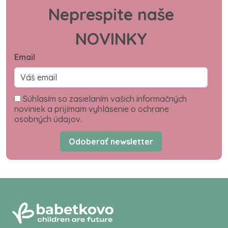
Neprespite naše
NOVINKY
Email
Súhlasím so zasielaním vašich informačných
noviniek a prijímam vyhlásenie o ochrane
osobných údajov.
Odoberať newsletter