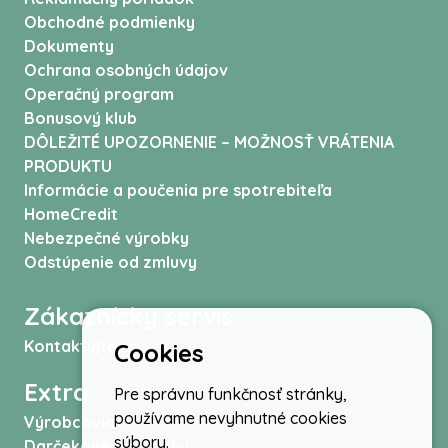
Obchodné podmienky
Dokumenty
Ochrana osobných údajov
Operačný program
Bonusový klub
DÔLEŽITÉ UPOZORNENIE – MOŽNOSŤ VRÁTENIA
PRODUKTU
Informácie a poučenia pre spotrebiteľa
HomeCredit
Nebezpečné výrobky
Odstúpenie od zmluvy
Zákaznícky servis
Kontaktujte nás
Cookies
Extra
Pre správnu funkčnosť stránky,
používame nevyhnutné cookies
Výrobcovia
súbory.
Darčekové poukážky