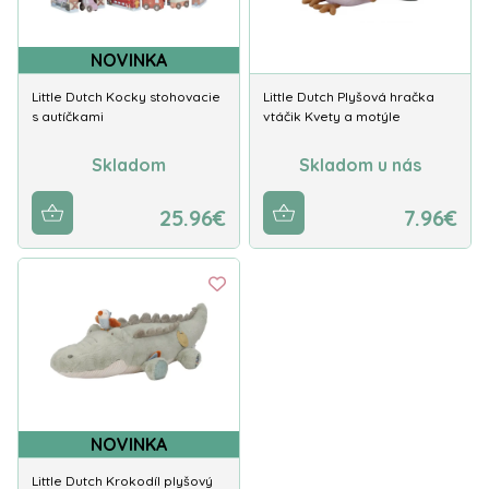
NOVINKA
Little Dutch Kocky stohovacie
Little Dutch Plyšová hračka
s autíčkami
vtáčik Kvety a motýle
Skladom
Skladom u nás
25.96€
7.96€
NOVINKA
Little Dutch Krokodíl plyšový