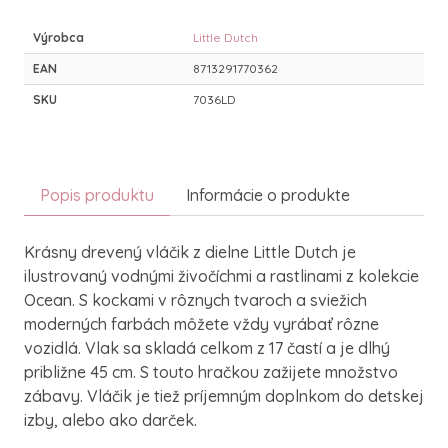
Výrobca
Little Dutch
EAN
8713291770362
SKU
7036LD
Popis produktu
Informácie o produkte
Krásny drevený vláčik z dielne Little Dutch je
ilustrovaný vodnými živočíchmi a rastlinami z kolekcie
Ocean. S kockami v rôznych tvaroch a sviežich
moderných farbách môžete vždy vyrábať rôzne
vozidlá. Vlak sa skladá celkom z 17 častí a je dlhý
približne 45 cm. S touto hračkou zažijete množstvo
zábavy. Vláčik je tiež príjemným doplnkom do detskej
izby, alebo ako darček.