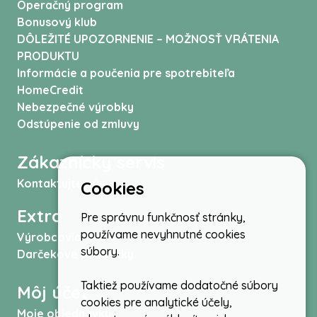
Operačný program
Bonusový klub
DÔLEŽITÉ UPOZORNENIE – MOŽNOSŤ VRÁTENIA
PRODUKTU
Informácie a poučenia pre spotrebiteľa
HomeCredit
Nebezpečné výrobky
Odstúpenie od zmluvy
Zákaznícky servis
Kontaktujte nás
Cookies
Extra
Pre správnu funkčnosť stránky,
používame nevyhnutné cookies
Výrobcovia
súbory.
Darčekové poukážky
Taktiež používame dodatočné súbory
Môj účet
cookies pre analytické účely,
Moje objednávky