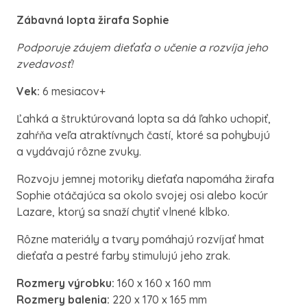
Zábavná lopta žirafa Sophie
Podporuje záujem dieťaťa o učenie a rozvíja jeho
zvedavosť!
Vek:
6 mesiacov+
Ľahká a štruktúrovaná lopta sa dá ľahko uchopiť,
zahŕňa veľa atraktívnych častí, ktoré sa pohybujú
a vydávajú rôzne zvuky.
Rozvoju jemnej motoriky dieťaťa napomáha žirafa
Sophie otáčajúca sa okolo svojej osi alebo kocúr
Lazare, ktorý sa snaží chytiť vlnené klbko.
Rôzne materiály a tvary pomáhajú rozvíjať hmat
dieťaťa a pestré farby stimulujú jeho zrak.
Rozmery výrobku:
160 x 160 x 160 mm
Rozmery balenia:
220 x 170 x 165 mm