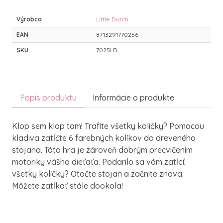
Výrobca
Little Dutch
EAN
8713291770256
SKU
7025LD
Popis produktu
Informácie o produkte
Klop sem klop tam! Trafíte všetky kolíčky? Pomocou
kladiva zatĺčte 6 farebných kolíkov do dreveného
stojana. Táto hra je zároveň dobrým precvičením
motoriky vášho dieťaťa. Podarilo sa vám zatĺcť
všetky kolíčky? Otočte stojan a začnite znova.
Môžete zatĺkať stále dookola!