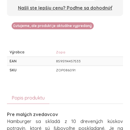
Našli ste lepšiu cenu? Poďme sa dohodnúť
Ľutujeme, ale produkt je aktuálne vypredaný
Výrobca
Zopa
EAN
8595114457533
SKU
ZOP086091
Popis produktu
Pre malých zvedavcov
Hamburger sa skladá z 10 drevených kúskov
potravín, ktoré sú ľubovoľne poskladané. Je na