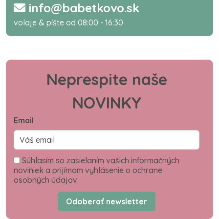
info@babetkovo.sk
volaje & píšte od 08:00 - 16:30
Neprespite naše
NOVINKY
Email
Súhlasím so zasielaním vašich informačných
noviniek a prijímam vyhlásenie o ochrane
osobných údajov.
Odoberať newsletter