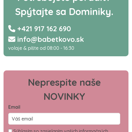
Spýtajte sa Dominiky.
+421 917 162 690
info@babetkovo.sk
volaje & píšte od 08:00 - 16:30
Neprespite naše
NOVINKY
Email
Súhlasím so zasielaním vašich informačných