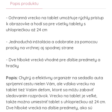
Popis produktu
- Ochranná
vrecko na
tablet
umožňuje rýchly
prístup
k
obrazovke
a
hodí sa pre všetky
tablety
s
uhlopriečkou
až
24
cm
-
Jednoduchá inštalácia
a
odobratie
za
pomocou
pracky
na
vrchnej
aj
spodnej strane
-
Dve
hlboké vrecká
vhodné
pre
ďalšie predmety
a
hračky
Popis
:
Chytrý
a
efektívny
organizér
na
sedadlo
auta
spríjemní
cestu
nielen Vám
,
ale vďaka
vrecku
na
tablet
tiež
Vašim
deťom
,
ktoré
sa
môžu
zabaviť
sledovaním
rozprávok
.
Vrecko
na
tablet
je veľké
,
takže možno
umiestniť
tablet
s
uhlopriečkou
až 24
cm
.
Dve
hlboké
vrecká na
ďalšie predmety
,
ako
sú