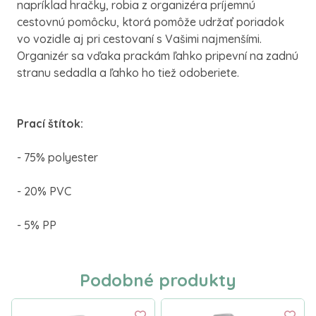
napríklad
hračky
,
robia z
organizéra
príjemnú
cestovnú
pomôcku
,
ktorá pomôže
udržať poriadok
vo vozidle
aj
pri cestovaní
s
Vašimi
najmenšími
.
Organizér
sa vďaka
prackám
ľahko pripevní
na
zadnú
stranu
sedadla
a
ľahko
ho tiež
odoberiete
.
Prací
štítok
:
-
75
%
polyester
-
20
%
PVC
-
5
%
PP
Podobné produkty