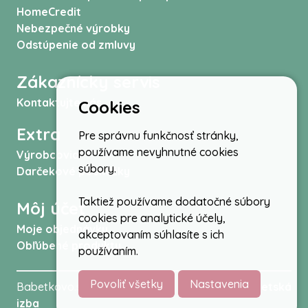
HomeCredit
Nebezpečné výrobky
Odstúpenie od zmluvy
Zákaznícky servis
Kontaktujte nás
Cookies
Extra
Pre správnu funkčnosť stránky,
používame nevyhnutné cookies
Výrobcovia
súbory.
Darčekové poukážky
Taktiež používame dodatočné súbory
Môj účet
cookies pre analytické účely,
Moje objednávky
akceptovaním súhlasíte s ich
Obľúbené produkty
používaním.
Povoliť všetky
Nastavenia
Babetkovo.sk © 2026 -
Kočíky
,
autosedačky
,
Detská
izba