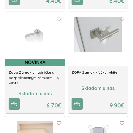
4.40€
6.40€
NOVINKA
Zopa Zámok chladničky s
ZOPA Zámok kľučky, white
bezpečnostným zámkom 1ks,
White
Skladom u nás
Skladom u nás
6.70€
9.90€