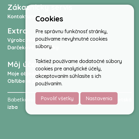
Zákaznícky servis
Kontaktujte nás
Cookies
Extra
Pre správnu funkčnosť stránky,
používame nevyhnutné cookies
Výrobcovia
súbory.
Darčekové poukážky
Taktiež používame dodatočné súbory
Môj účet
cookies pre analytické účely,
Moje objednávky
akceptovaním súhlasíte s ich
Obľúbené produkty
používaním.
Povoliť všetky
Nastavenia
Babetkovo.sk © 2026 -
Kočíky
,
autosedačky
,
Detská
izba