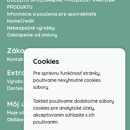
DÔLEŽITÉ UPOZORNENIE – MOŽNOSŤ VRÁTENIA
PRODUKTU
Informácie a poučenia pre spotrebiteľa
HomeCredit
Nebezpečné výrobky
Odstúpenie od zmluvy
Zákaznícky servis
Kontaktujte nás
Cookies
Extra
Pre správnu funkčnosť stránky,
používame nevyhnutné cookies
Výrobcovia
súbory.
Darčekové poukážky
Taktiež používame dodatočné súbory
Môj účet
cookies pre analytické účely,
Moje objednávky
akceptovaním súhlasíte s ich
Obľúbené produkty
používaním.