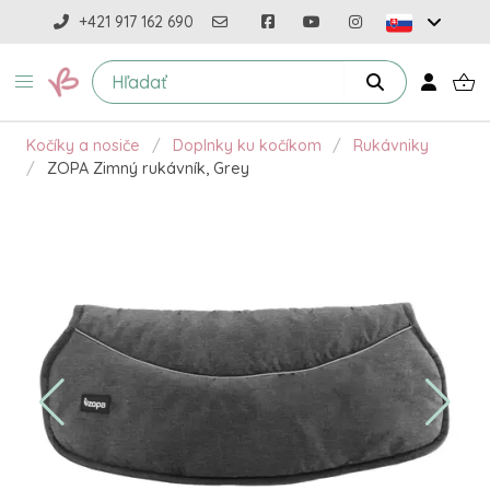
+421 917 162 690
Kočíky a nosiče
Doplnky ku kočíkom
Rukávniky
ZOPA Zimný rukávník, Grey