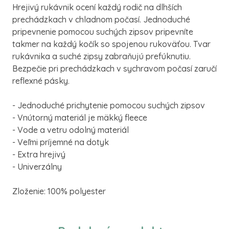
Hrejivý
rukávnik
ocení
každý rodič
na
dlhších
prechádzkach
v
chladnom
počasí
.
Jednoduché
pripevnenie
pomocou suchých
zipsov
pripevníte
takmer
na
každý
kočík
so
spojenou
rukoväťou
.
Tvar
rukávnika
a
suché
zipsy
zabraňujú
prefúknutiu
.
Bezpečie
pri prechádzkach
v
sychravom
počasí
zaručí
reflexné
pásky
.
- Jednoduché
prichytenie
pomocou suchých
zipsov
-
Vnútorný materiál
je mäkký
fleece
-
Vode
a
vetru
odolný materiál
-
Veľmi
príjemné
na
dotyk
-
Extra
hrejivý
-
Univerzálny
Zloženie
:
100
%
polyester