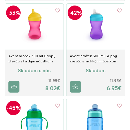
-33%
-42%
Avent hrnček 300 ml Grippy
Avent hrnček 300 ml Grippy
dievča s tvrdým náustkom
dievča s mäkkým náustkom
Skladom u nás
Skladom
11.95€
11.95€
8.02€
6.95€
-45%