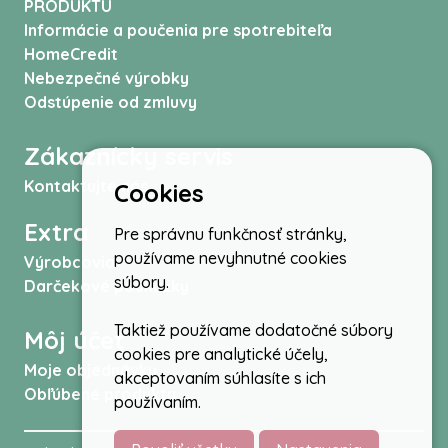
PRODUKTU
Informácie a poučenia pre spotrebiteľa
HomeCredit
Nebezpečné výrobky
Odstúpenie od zmluvy
Zákaznícky servis
Kontaktujte nás
Cookies
Extra
Pre správnu funkčnosť stránky,
používame nevyhnutné cookies
Výrobcovia
súbory.
Darčekové poukážky
Taktiež používame dodatočné súbory
Môj účet
cookies pre analytické účely,
Moje objednávky
akceptovaním súhlasíte s ich
Obľúbené produkty
používaním.