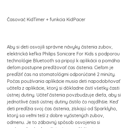
Časovač KidTimer + funkcia KidPacer
Aby si deti osvojili správne návyky čistenia zubov,
elektrická kefka Philips Sonicare For Kids s podporou
technológie Bluetooth sa pripojí k aplikácii a pomáha
deťom postupne predlžovať čas čistenia. Cieľom je
predĺžiť čas na stomatológmi odporúčané 2 minúty.
Počas používania aplikácie musia deti napodobňovať
učiteľa z aplikácie, ktorý si dôkladne čistí všetky časti
ústnej dutiny. Učiteľ čistenia povzbudzuje dieťa, aby si
jednotlivé časti ústnej dutiny čistilo čo najdlhšie. Keď
deti predĺžia svoj čas čistenia, získajú od Sparklyho,
ktorý sa veľmi teší z dobre vyčistených zubov,
odmenu. Je to zábavný spôsob osvojenia si