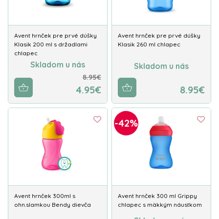
Avent hrnček pre prvé dúšky
Avent hrnček pre prvé dúšky
Klasik 200 ml s držadlami
Klasik 260 ml chlapec
chlapec
Skladom u nás
Skladom u nás
8.95€
4.95€
8.95€
-42%
Avent hrnček 300ml s
Avent hrnček 300 ml Grippy
ohn.slamkou Bendy dievča
chlapec s mäkkým náustkom