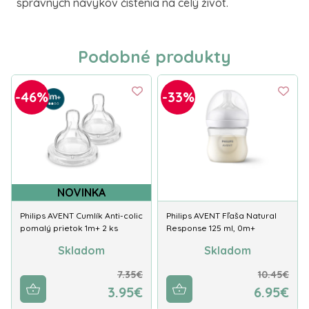
správnych návykov čistenia na celý život.
Podobné produkty
-46%
-33%
NOVINKA
Philips AVENT Cumlík Anti-colic
Philips AVENT Fľaša Natural
pomalý prietok 1m+ 2 ks
Response 125 ml, 0m+
Skladom
Skladom
7.35€
10.45€
3.95€
6.95€