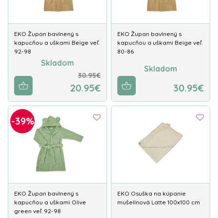
EKO Župan bavlnený s
EKO Župan bavlnený s
kapucňou a uškami Beige veľ.
kapucňou a uškami Beige veľ.
92-98
80-86
Skladom
Skladom
30.95€
20.95€
30.95€
-39%
EKO Župan bavlnený s
EKO Osuška na kúpanie
kapucňou a uškami Olive
mušelínová Latte 100x100 cm
green veľ. 92-98