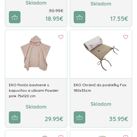
Skladom
Skladom
30.95€
18.95€
17.55€
EKO Pončo bavlnené s
EKO Chránič do postieľky Fox
kapucňou a uškami Powder
180x35cm
pink 75x120 cm
Skladom
Skladom
29.95€
35.95€