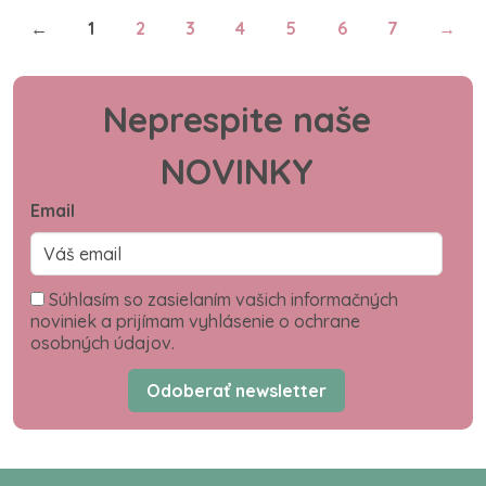
←
1
2
3
4
5
6
7
→
Neprespite naše
NOVINKY
Email
Súhlasím so zasielaním vašich informačných
noviniek a prijímam vyhlásenie o ochrane
osobných údajov.
Odoberať newsletter