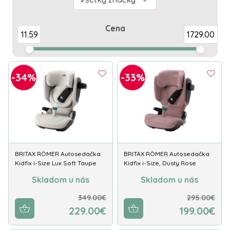
Cena
11.59
1729.00
-34%
-33%
BRITAX RÖMER Autosedačka
BRITAX RÖMER Autosedačka
Kidfix i-Size Lux Soft Taupe
Kidfix i-Size, Dusty Rose
Skladom u nás
Skladom u nás
349.00€
295.00€
229.00€
199.00€