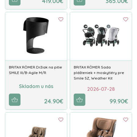
419.00€
365.00€
BRITAX RÖMER Držiak na pitie
BRITAX RÖMER Sada
SMILE III/B-Agile M/R
plášteniek + moskytiéry pre
Smile 5Z, Weather Kit
Skladom u nás
2026-07-28
24.90€
99.90€