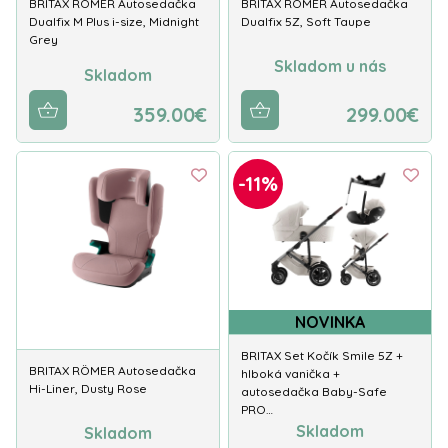
BRITAX RÖMER Autosedačka
BRITAX RÖMER Autosedačka
Dualfix M Plus i-size, Midnight
Dualfix 5Z, Soft Taupe
Grey
Skladom u nás
Skladom
359.00€
299.00€
-11%
NOVINKA
BRITAX Set Kočík Smile 5Z +
BRITAX RÖMER Autosedačka
hlboká vanička +
Hi-Liner, Dusty Rose
autosedačka Baby-Safe
PRO…
Skladom
Skladom