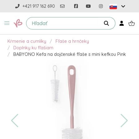
+421 917 162 690
Kŕmenie a cumlíky
Fľaše a hrnčeky
Doplnky ku fľašiam
BABYONO Kefa na dojčenské fľaše s mini kefkou Pink