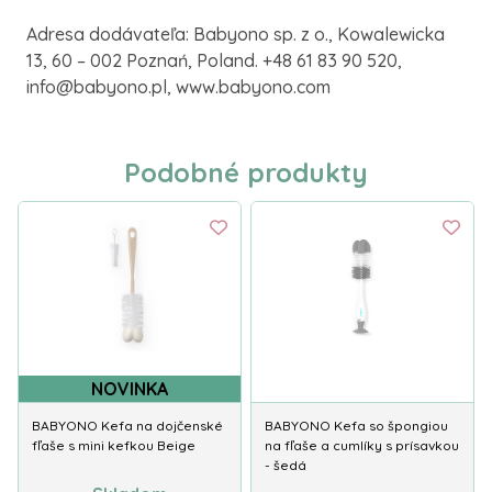
Adresa dodávateľa: Babyono sp. z o., Kowalewicka
13, 60 – 002 Poznań, Poland. +48 61 83 90 520,
info@babyono.pl, www.babyono.com
Podobné produkty
NOVINKA
BABYONO Kefa na dojčenské
BABYONO Kefa so špongiou
fľaše s mini kefkou Beige
na fľaše a cumlíky s prísavkou
- šedá