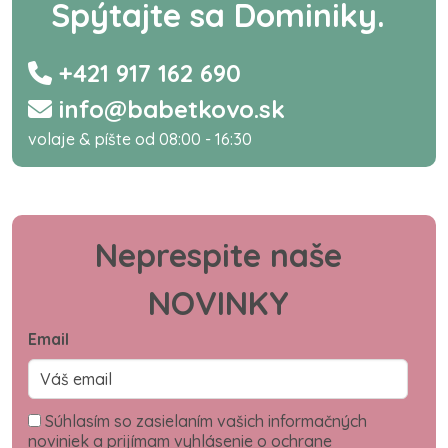
Spýtajte sa Dominiky.
+421 917 162 690
info@babetkovo.sk
volaje & píšte od 08:00 - 16:30
Neprespite naše
NOVINKY
Email
Súhlasím so zasielaním vašich informačných
noviniek a prijímam vyhlásenie o ochrane