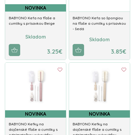
NOVINKA
BABYONO Kefa na fľaše a
BABYONO Kefa so špongiou
cumlíky s prísavkou Beige
na fľaše a cumlíky s prísavkou
- šedá
Skladom
Skladom
3.25€
3.85€
NOVINKA
NOVINKA
BABYONO Kefky na
BABYONO Kefky na
dojčenské fľaše a cumlíky s
dojčenské fľaše a cumlíky s
odnímateľnou rukoväťou…
odnímateľnou rukoväťou…