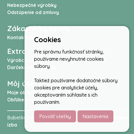
Nebezpečné výrobky
Odstúpenie od zmluvy
Zákaznícky servis
Kontaktujte nás
Cookies
Extra
Pre správnu funkčnosť stránky,
používame nevyhnutné cookies
Výrobcovia
súbory.
Darčekové poukážky
Taktiež používame dodatočné súbory
Môj účet
cookies pre analytické účely,
Moje objednávky
akceptovaním súhlasíte s ich
Obľúbené produkty
používaním.
Povoliť všetky
Nastavenia
Babetkovo.sk © 2026 -
Kočíky
,
autosedačky
,
Detská
izba