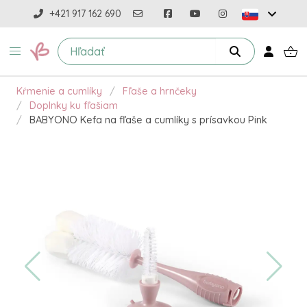
+421 917 162 690
Kŕmenie a cumlíky
Fľaše a hrnčeky
Doplnky ku fľašiam
BABYONO Kefa na fľaše a cumlíky s prísavkou Pink