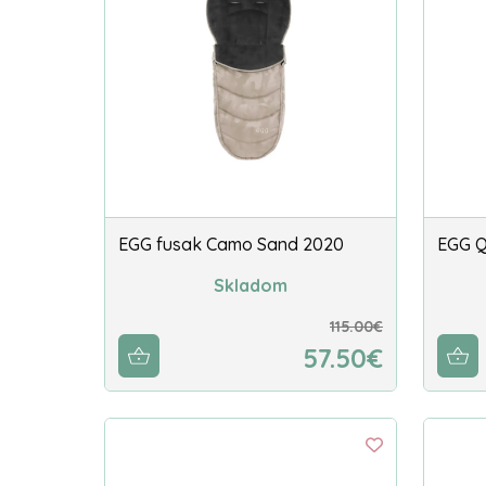
EGG fusak Camo Sand 2020
EGG Q
Skladom
115.00€
57.50€