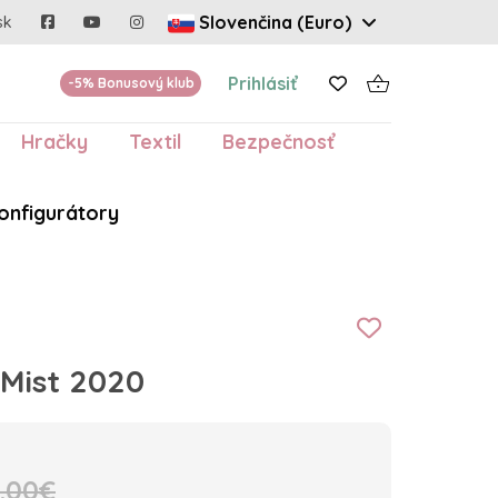
Slovenčina (Euro)
sk
Prihlásiť
-5% Bonusový klub
Hračky
Textil
Bezpečnosť
onfigurátory
 Mist 2020
5.00€