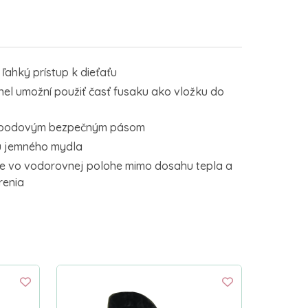
 ľahký prístup k dieťaťu
el umožní použiť časť fusaku ako vložku do
 5-bodovým bezpečným pásom
u jemného mydla
ve vo vodorovnej polohe mimo dosahu tepla a
renia