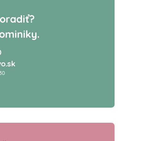
oradiť?
ominiky.
0
o.sk
:30