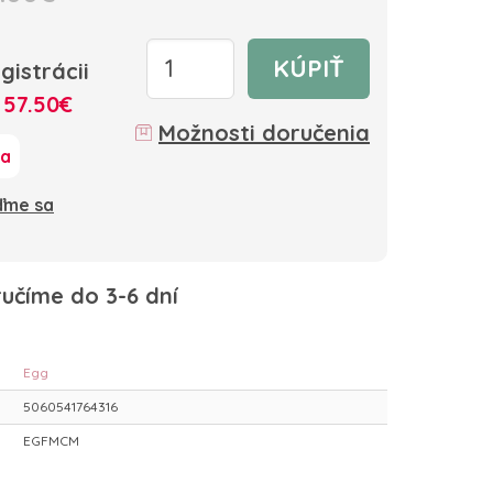
KÚPIŤ
gistrácii
:
57.50€
Možnosti doručenia
ka
oďme sa
učíme do 3-6 dní
Egg
5060541764316
EGFMCM