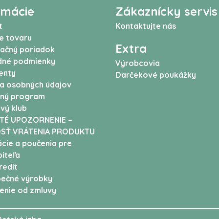
rmácie
Zákaznícky servis
t
Kontaktujte nás
e tovaru
Extra
ačný poriadok
né podmienky
Výrobcovia
enty
Darčekové poukážky
a osobných údajov
ný program
vý klub
TÉ UPOZORNENIE –
SŤ VRÁTENIA PRODUKTU
cie a poučenia pre
iteľa
edit
ečné výrobky
enie od zmluvy