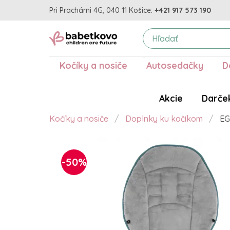
Pri Prachárni 4G, 040 11 Košice:
+421 917 573 190
Kočíky a nosiče
Autosedačky
D
Akcie
Darče
Kočíky a nosiče
Doplnky ku kočíkom
EG
-50%