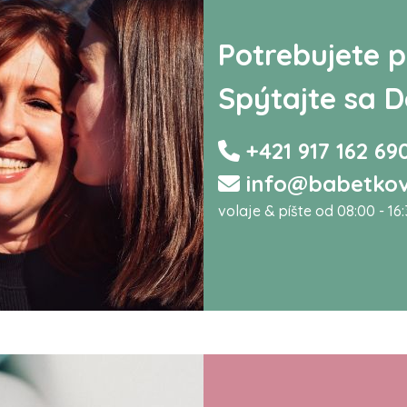
Potrebujete p
Spýtajte sa D
+421 917 162 69
info@babetkov
volaje & píšte od 08:00 - 16