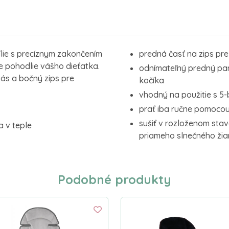
ílie s precíznym zakončením
predná časť na zips pre
 pohodlie vášho dieťatka.
odnímateľný predný pan
ás a bočný zips pre
kočíka
vhodný na použitie s
prať iba ručne pomoco
sušiť v rozloženom sta
a v teple
priameho slnečného žia
Podobné produkty