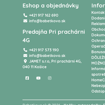
Eshop a objednávky
Info
Kontak
+421 917 162 690
Dodani
info@babetkovo.sk
Reklam
Obchod
Predajňa Pri prachárni
Dokum
4G
Ochran
Operač
+421 917 573 190
Bonuso
info@babetkovo.sk
DÔLEŽI
JAMET s.r.o,
Pri prachárni 4G,
MOŽNO
040 11 Košice
Informá
spotreb
HomeCr
Nebezp
Odstúp