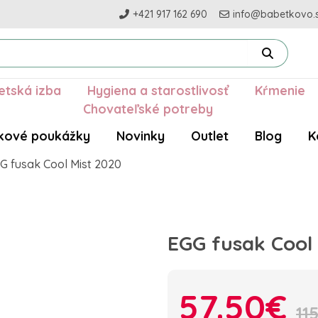
+421 917 162 690
info@babetkovo.
etská izba
Hygiena a starostlivosť
Kŕmenie
Chovateľské potreby
kové poukážky
Novinky
Outlet
Blog
K
G fusak Cool Mist 2020
EGG fusak Cool
57.50€
11