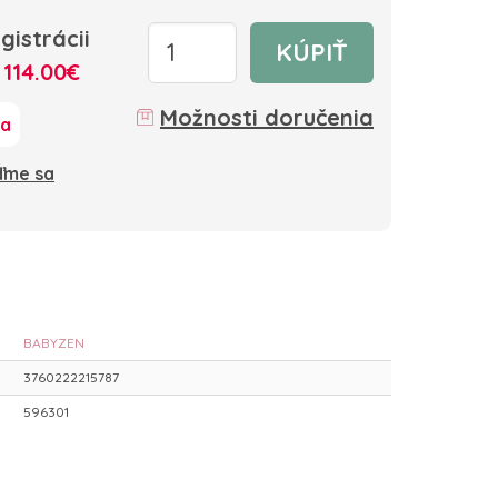
gistrácii
KÚPIŤ
:
114.00€
Možnosti doručenia
ka
oďme sa
BABYZEN
3760222215787
596301