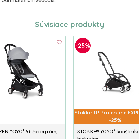
Súvisiace produkty
-25%
Stokke TP Promotion EXP
-25%
EN YOYO² 6+ čierny rám,
STOKKE® YOYO³ konštrukci
biely rám