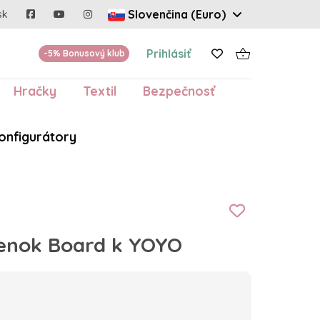
Slovenčina (Euro)
sk
Prihlásiť
-5% Bonusový klub
Hračky
Textil
Bezpečnosť
onfigurátory
enok Board k YOYO