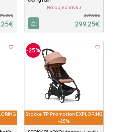
Na objednávku
99.00€
399.00€
.25€
299.25€
-25%
LORING
Stokke TP Promotion EXPLORING
-25%
kočík
STOKKE® YOYO³ športový kočík