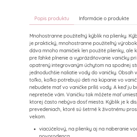
Popis produktu
Informácie o produkte
Mnohostranne použiteľný kýblik na plienky. Kýb
je praktický, mnohostranne použiteľný výrobok
dáva mnoho mamičiek len použité plienky, ale ký
pre ľahké plnenie a vyprázdňovanie vaničky pri
opatrený integrovaným úchytom na spodnej st
jednoduchšie naliatie vody do vaničky. Obsah ve
toľko, koľko potrebujú deti na kúpanie vo vani
nebudete mať vo vaničke príliš vody. A keď ju 
nepretečie vám. Vaničku tak môžete mať umiest
ktorej často nebýva dosť miesta. Kýblik je k di
prevedeniach, ktoré sú šetrné k životnému pros
vekom.
viacúčelový, na plienky aj na naberanie v
novorodenca