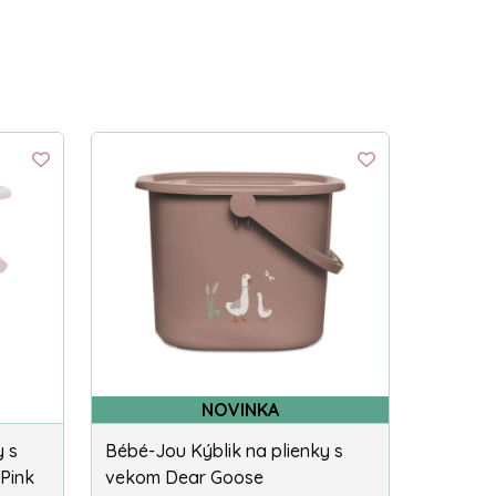
NOVINKA
y s
Bébé-Jou Kýblik na plienky s
Pink
vekom Dear Goose