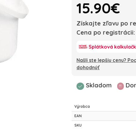
15.90€
Získajte zľavu po re
Cena po registrácii
Splátková kalkulač
Našli ste lepšiu cenu? P
dohodnúť
Skladom
Dor
Výrobca
EAN
SKU