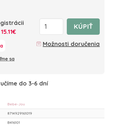
gistrácii
KÚPIŤ
:
15.11€
Možnosti doručenia
ka
oďme sa
učíme do 3-6 dní
Bebe-Jou
8714929161019
B416101