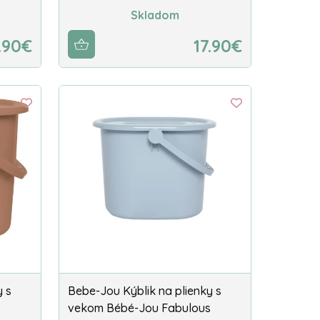
Skladom
.90€
17.90€
y s
Bebe-Jou Kýblik na plienky s
vekom Bébé-Jou Fabulous