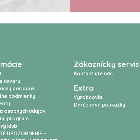
rmácie
Zákaznícky servis
t
Kontaktujte nás
e tovaru
Extra
ačný poriadok
né podmienky
Výrobcovia
enty
Darčekové poukážky
a osobných údajov
ný program
vý klub
TÉ UPOZORNENIE –