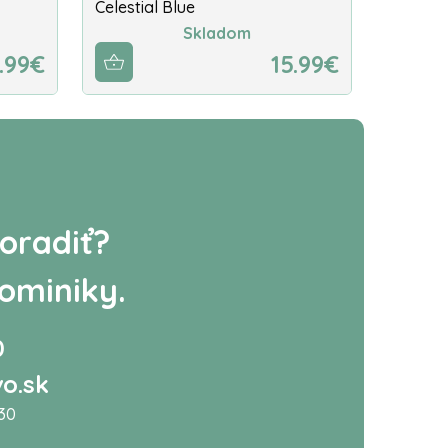
Celestial Blue
Skladom
.99€
15.99€
oradiť?
ominiky.
0
o.sk
:30