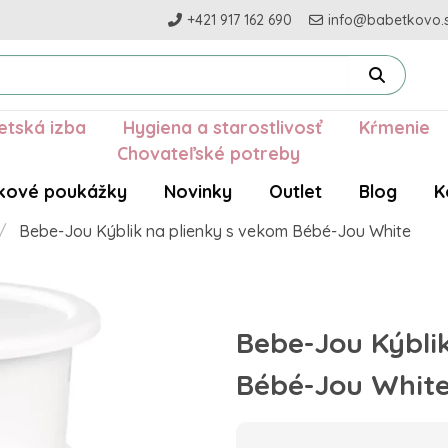
+421 917 162 690
info@babetkovo.
etská izba
Hygiena a starostlivosť
Kŕmenie
Chovateľské potreby
kové poukážky
Novinky
Outlet
Blog
K
Bebe-Jou Kýblik na plienky s vekom Bébé-Jou White
Bebe-Jou Kýbli
Bébé-Jou Whit