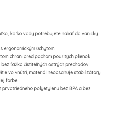
toľko, koľko vody potrebujete naliať do vaničky
 s ergonomickým úchytom
hytom chráni pred pachom použitých plienok
, bez ťažko čistiteľných ostrých prechodov
itie vo vnútri, materiál neobsahuje stabilizátory
ej farbe
 prvotriedneho polyetylénu bez BPA a bez