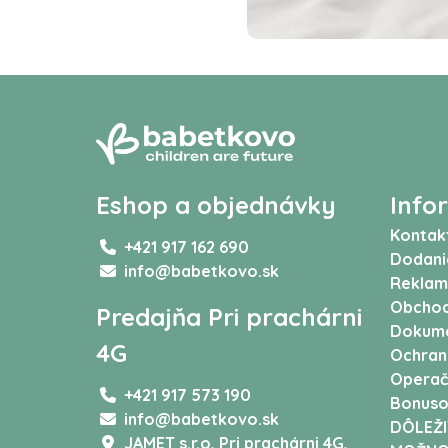
Eshop a objednávky
Info
Kontak
+421 917 162 690
Dodani
info@babetkovo.sk
Reklam
Obchod
Predajňa Pri prachárni
Dokum
4G
Ochran
Operač
+421 917 573 190
Bonuso
info@babetkovo.sk
DÔLEŽI
JAMET s.r.o,
Pri prachárni 4G,