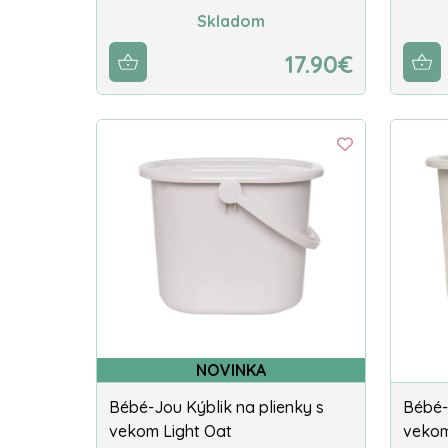
Skladom
17.90€
NOVINKA
Bébé-Jou Kýblik na plienky s
Bébé-
vekom Light Oat
vekom