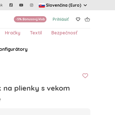
Slovenčina (Euro)
sk
Prihlásiť
-5% Bonusový klub
Hračky
Textil
Bezpečnosť
onfigurátory
k na plienky s vekom
e