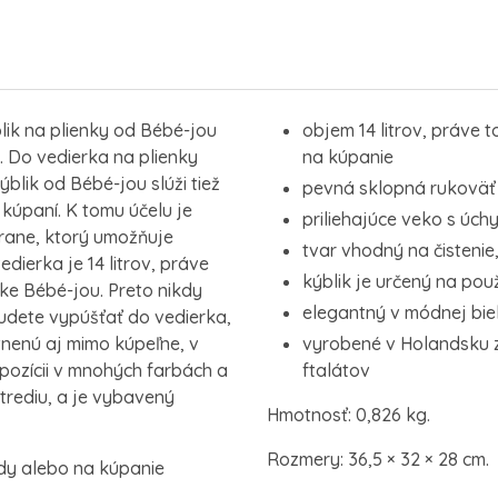
lik na plienky od Bébé-jou
objem 14 litrov, práve 
. Do vedierka na plienky
na kúpanie
blik od Bébé-jou slúži tiež
pevná sklopná rukoväť
 kúpaní. K tomu účelu je
priliehajúce veko s úc
rane, ktorý umožňuje
tvar vhodný na čistenie
dierka je 14 litrov, práve
kýblik je určený na použ
čke Bébé-jou. Preto nikdy
elegantný v módnej biel
budete vypúšťať do vedierka,
nenú aj mimo kúpeľne, v
vyrobené v Holandsku z
spozícii v mnohých farbách a
ftalátov
trediu, a je vybavený
Hmotnosť: 0,826 kg.
Rozmery: 36,5 × 32 × 28 cm.
ody alebo na kúpanie