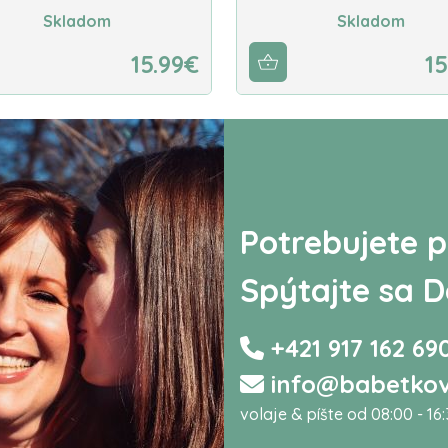
Skladom
Skladom
15.99€
15
Potrebujete p
Spýtajte sa D
+421 917 162 69
info@babetkov
volaje & píšte od 08:00 - 16