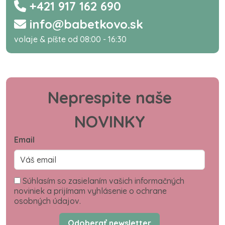
+421 917 162 690
info@babetkovo.sk
volaje & píšte od 08:00 - 16:30
Neprespite naše
NOVINKY
Email
Súhlasím so zasielaním vašich informačných
noviniek a prijímam vyhlásenie o ochrane
osobných údajov.
Odoberať newsletter