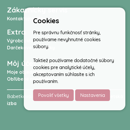
Zákaznícky servis
Kontaktujte nás
Cookies
Extra
Pre správnu funkčnosť stránky,
používame nevyhnutné cookies
Výrobcovia
súbory.
Darčekové poukážky
Taktiež používame dodatočné súbory
Môj účet
cookies pre analytické účely,
Moje objednávky
akceptovaním súhlasíte s ich
Obľúbené produkty
používaním.
Povoliť všetky
Nastavenia
Babetkovo.sk © 2026 -
Kočíky
,
autosedačky
,
Detská
izba