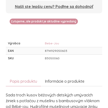
Našli ste lepšiu cenu? Poďme sa dohodnúť
Ľutujeme, ale produkt je aktuálne vypredaný
Výrobca
Bebe-Jou
EAN
8714929050603
SKU
B3050060
Popis produktu
Informácie o produkte
Sada troch kusov béžových detských umývacích
žiniek s potlačou z mušelínu s bambusovým vláknom
od Bébé-jou. Hydrofilné mušelínové umývacie žinky