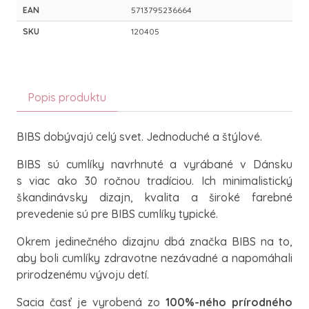
EAN
5713795236664
SKU
120405
Popis produktu
BIBS dobývajú celý svet. Jednoduché a štýlové.
BIBS sú cumlíky navrhnuté a vyrábané v Dánsku
s viac ako 30 ročnou tradíciou. Ich minimalistický
škandinávsky dizajn, kvalita a široké farebné
prevedenie sú pre BIBS cumlíky typické.
Okrem jedinečného dizajnu dbá značka BIBS na to,
aby boli cumlíky zdravotne nezávadné a napomáhali
prirodzenému vývoju detí.
Sacia časť je vyrobená zo
100%-ného prírodného