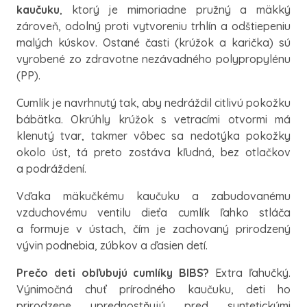
kaučuku
, ktorý je mimoriadne pružný a mäkký
zároveň, odolný proti vytvoreniu trhlín a odštiepeniu
malých kúskov. Ostané časti (krúžok a karička) sú
vyrobené zo zdravotne nezávadného polypropylénu
(PP).
Cumlík je navrhnutý tak, aby nedráždil citlivú pokožku
bábätka. Okrúhly krúžok s vetracími otvormi má
klenutý tvar, takmer vôbec sa nedotýka pokožky
okolo úst, tá preto zostáva kľudná, bez otlačkov
a podráždení.
Vďaka mäkučkému kaučuku a zabudovanému
vzduchovému ventilu dieťa cumlík ľahko stláča
a formuje v ústach, čím je zachovaný prirodzený
vývin podnebia, zúbkov a ďasien detí.
Prečo deti obľubujú cumlíky BIBS?
Extra ľahučký.
Výnimočná chuť prírodného kaučuku, deti ho
prirodzene uprednostňujú pred syntetickými