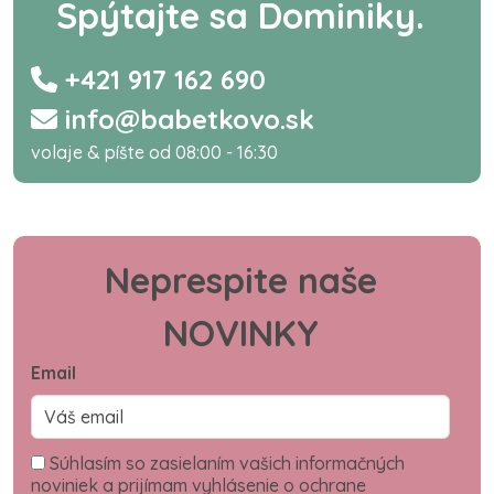
Spýtajte sa Dominiky.
+421 917 162 690
info@babetkovo.sk
volaje & píšte od 08:00 - 16:30
Neprespite naše
NOVINKY
Email
Súhlasím so zasielaním vašich informačných
noviniek a prijímam vyhlásenie o ochrane