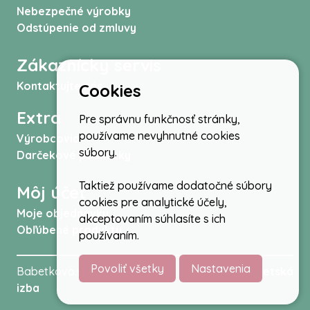
Nebezpečné výrobky
Odstúpenie od zmluvy
Zákaznícky servis
Kontaktujte nás
Cookies
Extra
Pre správnu funkčnosť stránky,
používame nevyhnutné cookies
Výrobcovia
súbory.
Darčekové poukážky
Taktiež používame dodatočné súbory
Môj účet
cookies pre analytické účely,
Moje objednávky
akceptovaním súhlasíte s ich
Obľúbené produkty
používaním.
Povoliť všetky
Nastavenia
Babetkovo.sk © 2026 -
Kočíky
,
autosedačky
,
Detská
izba