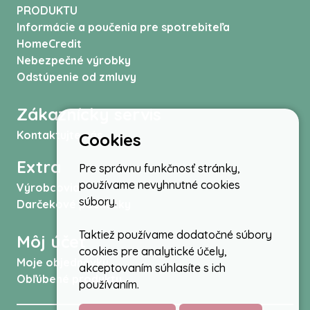
PRODUKTU
Informácie a poučenia pre spotrebiteľa
HomeCredit
Nebezpečné výrobky
Odstúpenie od zmluvy
Zákaznícky servis
Kontaktujte nás
Cookies
Extra
Pre správnu funkčnosť stránky,
používame nevyhnutné cookies
Výrobcovia
súbory.
Darčekové poukážky
Taktiež používame dodatočné súbory
Môj účet
cookies pre analytické účely,
Moje objednávky
akceptovaním súhlasíte s ich
Obľúbené produkty
používaním.