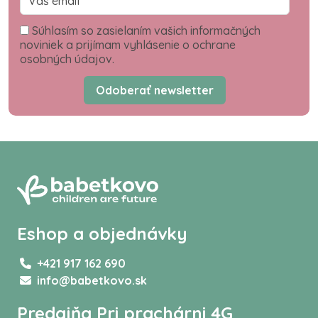
Súhlasím so zasielaním vašich informačných
noviniek a prijímam vyhlásenie o ochrane
osobných údajov.
Odoberať newsletter
Eshop a objednávky
+421 917 162 690
info@babetkovo.sk
Predajňa Pri prachárni 4G