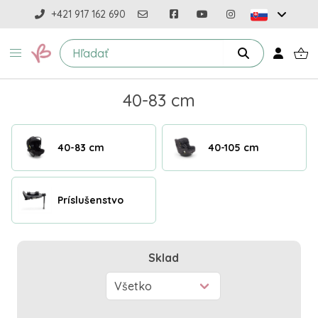
+421 917 162 690
40-83 cm
40-83 cm
40-105 cm
Príslušenstvo
Sklad