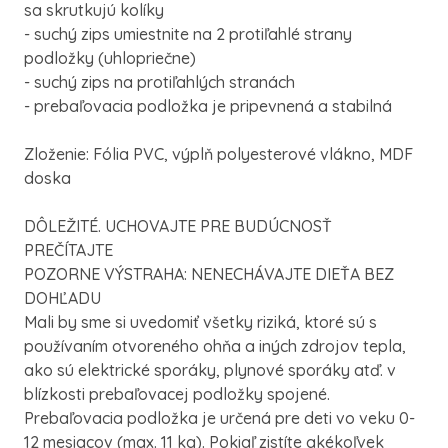
sa skrutkujú kolíky
- suchý zips umiestnite na 2 protiľahlé strany
podložky (uhlopriečne)
- suchý zips na protiľahlých stranách
- prebaľovacia podložka je pripevnená a stabilná
Zloženie: Fólia PVC, výplň polyesterové vlákno, MDF
doska
DÔLEŽITÉ. UCHOVAJTE PRE BUDÚCNOSŤ
PREČÍTAJTE
POZORNE VÝSTRAHA: NENECHÁVAJTE DIEŤA BEZ
DOHĽADU
Mali by sme si uvedomiť všetky riziká, ktoré sú s
používaním otvoreného ohňa a iných zdrojov tepla,
ako sú elektrické sporáky, plynové sporáky atď. v
blízkosti prebaľovacej podložky spojené.
Prebaľovacia podložka je určená pre deti vo veku 0-
12 mesiacov (max. 11 kg). Pokiaľ zistíte akékoľvek