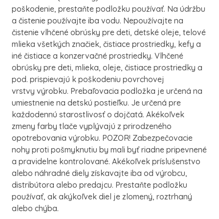
poškodenie, prestaňte podložku používať. Na údržbu
a čistenie používajte iba vodu. Nepoužívajte na
čistenie vlhčené obrúsky pre deti, detské oleje, telové
mlieka všetkých značiek, čistiace prostriedky, kefy a
iné čistiace a konzervačné prostriedky. Vlhčené
obrúsky pre deti, mlieka, oleje, čistiace prostriedky a
pod. prispievajú k poškodeniu povrchovej
vrstvy výrobku. Prebaľovacia podložka je určená na
umiestnenie na detskú postieľku. Je určená pre
každodennú starostlivosť o dojčatá. Akékoľvek
zmeny farby tlače vyplývajú z prirodzeného
opotrebovania výrobku. POZOR! Zabezpečovacie
nohy proti pošmyknutiu by mali byť riadne pripevnené
a pravidelne kontrolované. Akékoľvek príslušenstvo
alebo náhradné diely získavajte iba od výrobcu,
distribútora alebo predajcu. Prestaňte podložku
používať, ak akýkoľvek diel je zlomený, roztrhaný
alebo chýba.