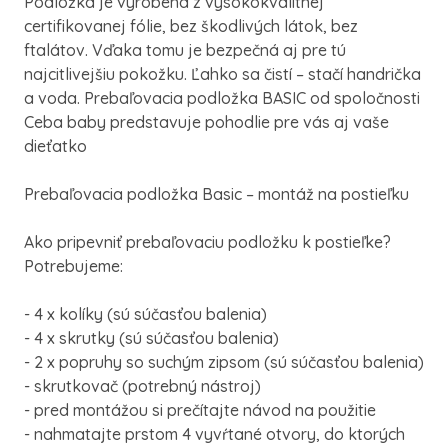
Podložka je vyrobená z vysokokvalitnej
certifikovanej fólie, bez škodlivých látok, bez
ftalátov. Vďaka tomu je bezpečná aj pre tú
najcitlivejšiu pokožku. Ľahko sa čistí – stačí handrička
a voda. Prebaľovacia podložka BASIC od spoločnosti
Ceba baby predstavuje pohodlie pre vás aj vaše
dieťatko
Prebaľovacia podložka Basic – montáž na postieľku
Ako pripevniť prebaľovaciu podložku k postieľke?
Potrebujeme:
- 4 x kolíky (sú súčasťou balenia)
- 4 x skrutky (sú súčasťou balenia)
- 2 x popruhy so suchým zipsom (sú súčasťou balenia)
- skrutkovač (potrebný nástroj)
- pred montážou si prečítajte návod na použitie
- nahmatajte prstom 4 vyvŕtané otvory, do ktorých