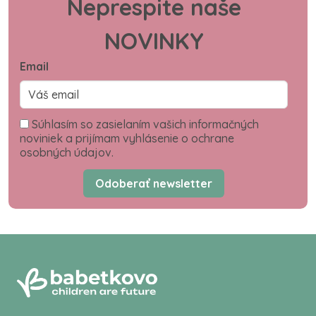
Neprespite naše
NOVINKY
Email
Súhlasím so zasielaním vašich informačných
noviniek a prijímam vyhlásenie o ochrane
osobných údajov.
Odoberať newsletter