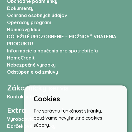
Obchodné podmienky
Dokumenty
Ochrana osobných údajov
Operačný program
Bonusový klub
DÔLEŽITÉ UPOZORNENIE – MOŽNOSŤ VRÁTENIA
PRODUKTU
Informácie a poučenia pre spotrebiteľa
HomeCredit
Nebezpečné výrobky
Odstúpenie od zmluvy
Zákaznícky servis
Kontaktujte nás
Cookies
Extra
Pre správnu funkčnosť stránky,
používame nevyhnutné cookies
Výrobcovia
súbory.
Darčekové poukážky