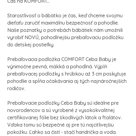
Čas na KOMFORT...
Starostlivosť o bábätko je čas, keď chceme svojmu
dieťaťu zaručiť maximálnu bezpečnosť a pohodlie.
Naše poznatky o potrebách bábätiek nám umožnili
vyrobiť NOVÚ, pohodlnejšiu prebaľovaciu podložku
do detskej postieľky.
Prebaľovacia podložka COMFORT Ceba Baby je
výnimočne pevná, mäkká a pohodlná. Výplň
prebaľovacej podložky s hrúbkou až 3 cm poskytuje
pohodlie a spĺňa očakávania aj tých najnáročnejších
rodičov.
Prebaľovacie podložky Ceba Baby sú ideálne pre
novorodencov a sú vyrobené z vysokokvalitnej
certifikovanej fólie bez škodlivých látok a ftalátov.
Vďaka tomu sú bezpečné aj pre tú najcitlivejšiu
pokožku. Ľahko sa čistí - stačí handrička a voda.