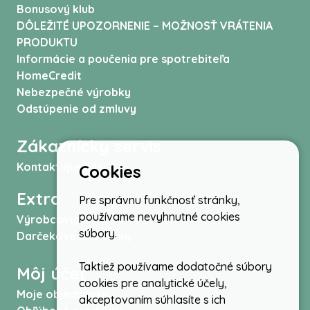
Bonusový klub
DÔLEŽITÉ UPOZORNENIE – MOŽNOSŤ VRÁTENIA
PRODUKTU
Informácie a poučenia pre spotrebiteľa
HomeCredit
Nebezpečné výrobky
Odstúpenie od zmluvy
Zákaznícky servis
Kontaktujte nás
Cookies
Extra
Pre správnu funkčnosť stránky,
používame nevyhnutné cookies
Výrobcovia
súbory.
Darčekové poukážky
Taktiež používame dodatočné súbory
Môj účet
cookies pre analytické účely,
Moje objednávky
akceptovaním súhlasíte s ich