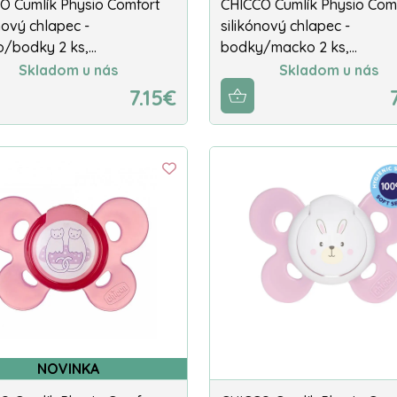
O Cumlík Physio Comfort
CHICCO Cumlík Physio Com
nový chlapec -
silikónový chlapec -
/bodky 2 ks,…
bodky/macko 2 ks,…
Skladom u nás
Skladom u nás
7.15€
NOVINKA