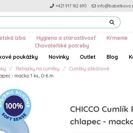
+421 917 162 690
info@babetkovo.
etská izba
Hygiena a starostlivosť
Kŕmenie
Chovateľské potreby
kové poukážky
Novinky
Outlet
Blog
K
nky
Retiazky na cumlíky
Cumlíky silikónové
apec - macko 1 ks, 0-6 m
CHICCO Cumlík 
chlapec - macko