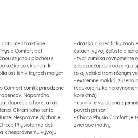
 patrí medzi aktívne
- drážka a špecificky zaobl
 Physio Comfort bol
ústach, vývoj čeľuste a spr
žnou styčnou plochou s
- tvar cumlíka rovnomerne r
j pokožke so sklonom k
zabezpečuje prirodzený a s
ia úst len v štyroch malých
to aj vďaka trom rôznym ve
- extrémne mäkká, zúžená p
 Comfort cumlík prirodzene
redukuje riziko nerovnomer
vorodencov. Napomáha
korektná)
om dopredu a hore, a tak
- cumlík je vyrobený z jemn
denia. Okrem toho tento
povrch pri saní
ľuste. Nesprávne dýchanie
- Chicco Physio Comfort je t
Chicco Physioforma deti
zvieracie motívy
ieva k nesprávnemu vývoju