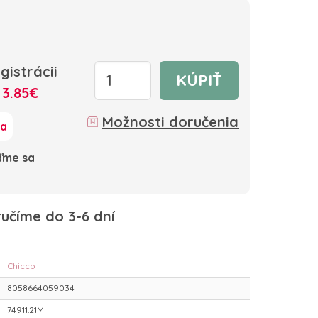
gistrácii
KÚPIŤ
:
3.85€
Možnosti doručenia
ka
oďme sa
učíme do 3-6 dní
Chicco
8058664059034
74911.21M