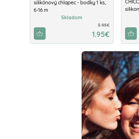
CHICC
silikónový chlapec - bodky 1 ks,
siliko
6-16 m
Skladom
3.95€
1.95€