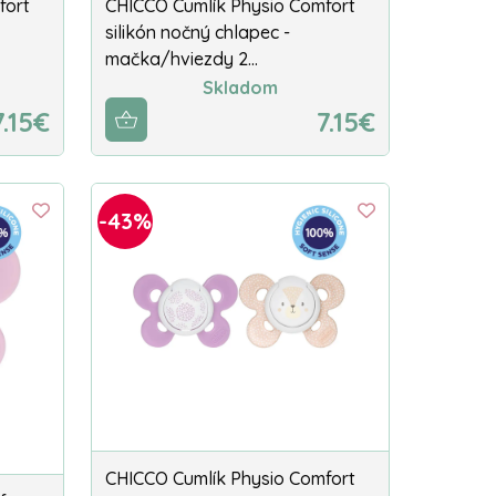
fort
CHICCO Cumlík Physio Comfort
silikón nočný chlapec -
mačka/hviezdy 2…
Skladom
7.15€
7.15€
-43%
CHICCO Cumlík Physio Comfort