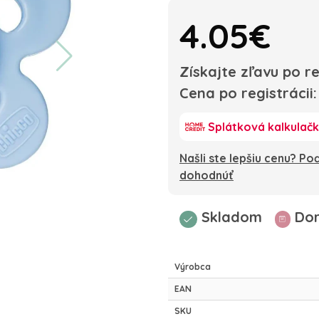
4.05€
Získajte zľavu po re
Cena po registrácii
Splátková kalkulač
Našli ste lepšiu cenu? P
dohodnúť
Skladom
Dor
Výrobca
EAN
SKU