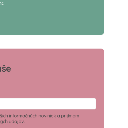
:30
aše
šich informačných noviniek a prijímam
ých údajov.