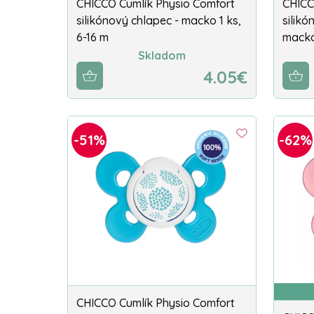
CHICCO Cumlík Physio Comfort
CHICC
silikónový chlapec - macko 1 ks,
silikó
6-16 m
macko
Skladom
4.05€
-51%
-62%
CHICCO Cumlík Physio Comfort