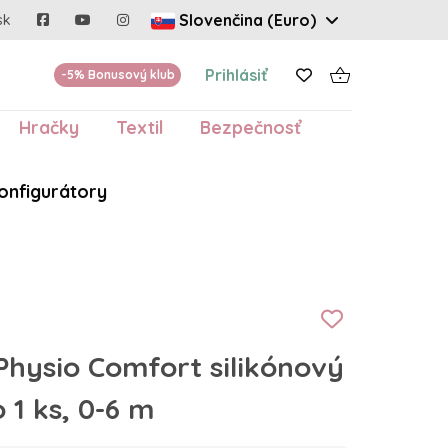
Slovenčina (Euro)
sk
Prihlásiť
-5% Bonusový klub
Hračky
Textil
Bezpečnosť
onfigurátory
Physio Comfort silikónový
 1 ks, 0-6 m