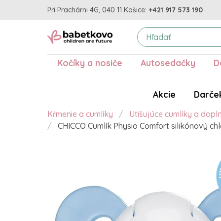
Pri Prachárni 4G, 040 11 Košice:
+421 917 573 190
Kočíky a nosiče
Autosedačky
D
Akcie
Darče
Kŕmenie a cumlíky
Utišujúce cumlíky a dopl
CHICCO Cumlík Physio Comfort silikónový chl