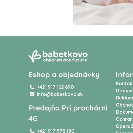
Eshop a objednávky
Info
Kontak
+421 917 162 690
Dodani
info@babetkovo.sk
Reklam
Obchod
Predajňa Pri prachárni
Dokum
4G
Ochran
Operač
+421 917 573 190