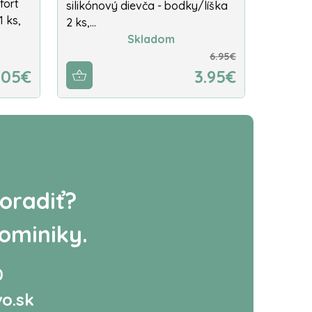
fort
silikónový dievča - bodky/líška
1 ks,
2 ks,…
Skladom
6.95€
.05€
3.95€
oradiť?
ominiky.
0
o.sk