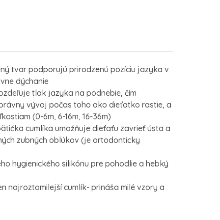
ený tvar podporujú prirodzenú pozíciu jazyka v
ávne dýchanie
ozdeľuje tlak jazyka na podnebie, čím
právny vývoj počas toho ako dieťatko rastie, a
ľkostiam (0-6m, 6-16m, 16-36m)
ätička cumlíka umožňuje dieťaťu zavrieť ústa a
ných zubných oblúkov (je ortodonticky
ého hygienického silikónu pre pohodlie a hebký
en najroztomilejší cumlík- prináša milé vzory a