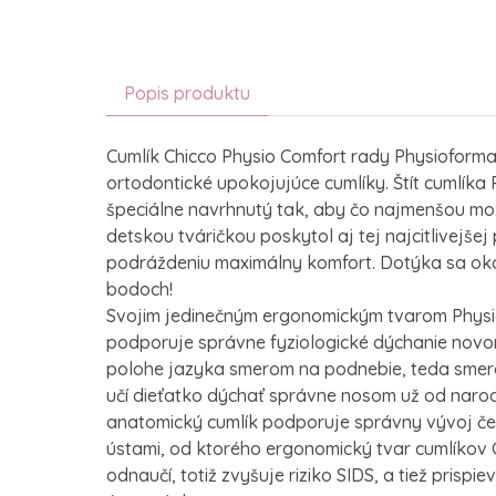
Popis produktu
Cumlík Chicco Physio Comfort rady Physioforma
ortodontické upokojujúce cumlíky. Štít cumlíka
špeciálne navrhnutý tak, aby čo najmenšou mo
detskou tváričkou poskytol aj tej najcitlivejše
podráždeniu maximálny komfort. Dotýka sa okol
bodoch!
Svojim jedinečným ergonomickým tvarom Physio
podporuje správne fyziologické dýchanie no
polohe jazyka smerom na podnebie, teda smer
učí dieťatko dýchať správne nosom už od naro
anatomický cumlík podporuje správny vývoj če
ústami, od ktorého ergonomický tvar cumlíkov 
odnaučí, totiž zvyšuje riziko SIDS, a tiež prisp