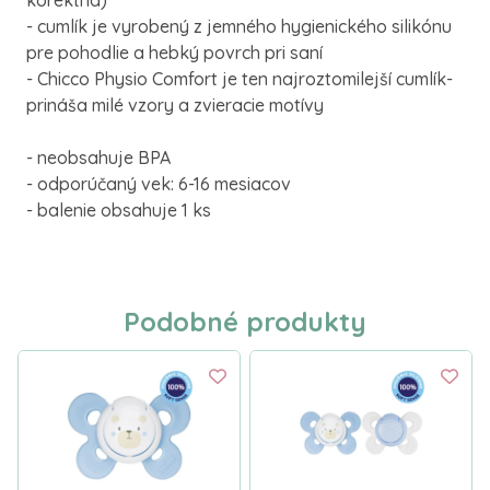
korektná)
- cumlík je vyrobený z jemného hygienického silikónu
pre pohodlie a hebký povrch pri saní
- Chicco Physio Comfort je ten najroztomilejší cumlík-
prináša milé vzory a zvieracie motívy
- neobsahuje BPA
- odporúčaný vek: 6-16 mesiacov
- balenie obsahuje 1 ks
Podobné produkty