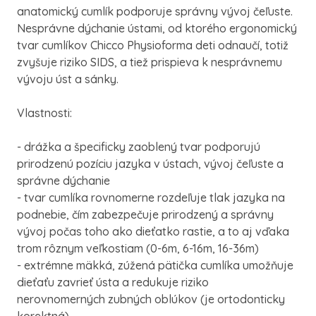
anatomický cumlík podporuje správny vývoj čeľuste.
Nesprávne dýchanie ústami, od ktorého ergonomický
tvar cumlíkov Chicco Physioforma deti odnaučí, totiž
zvyšuje riziko SIDS, a tiež prispieva k nesprávnemu
vývoju úst a sánky.
Vlastnosti:
- drážka a špecificky zaoblený tvar podporujú
prirodzenú pozíciu jazyka v ústach, vývoj čeľuste a
správne dýchanie
- tvar cumlíka rovnomerne rozdeľuje tlak jazyka na
podnebie, čím zabezpečuje prirodzený a správny
vývoj počas toho ako dieťatko rastie, a to aj vďaka
trom rôznym veľkostiam (0-6m, 6-16m, 16-36m)
- extrémne mäkká, zúžená pätička cumlíka umožňuje
dieťaťu zavrieť ústa a redukuje riziko
nerovnomerných zubných oblúkov (je ortodonticky