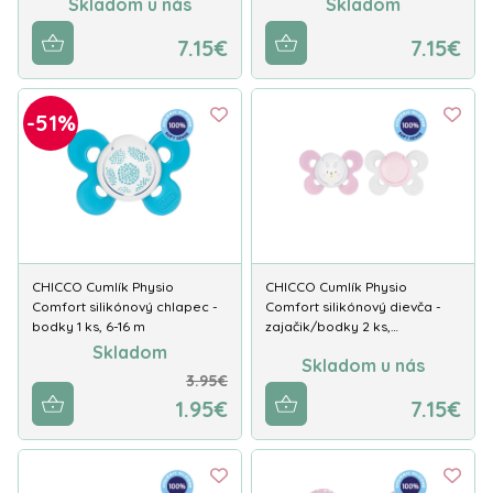
Skladom u nás
Skladom
7.15€
7.15€
-51%
CHICCO Cumlík Physio
CHICCO Cumlík Physio
Comfort silikónový chlapec -
Comfort silikónový dievča -
bodky 1 ks, 6-16 m
zajačik/bodky 2 ks,…
Skladom
Skladom u nás
3.95€
1.95€
7.15€