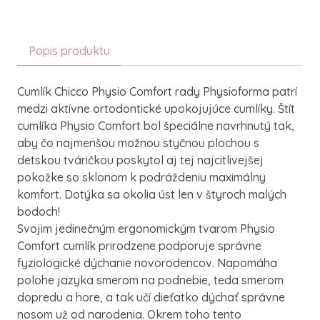
Popis produktu
Cumlík Chicco Physio Comfort rady Physioforma patrí
medzi aktívne ortodontické upokojujúce cumlíky. Štít
cumlíka Physio Comfort bol špeciálne navrhnutý tak,
aby čo najmenšou možnou styčnou plochou s
detskou tváričkou poskytol aj tej najcitlivejšej
pokožke so sklonom k podráždeniu maximálny
komfort. Dotýka sa okolia úst len v štyroch malých
bodoch!
Svojim jedinečným ergonomickým tvarom Physio
Comfort cumlík prirodzene podporuje správne
fyziologické dýchanie novorodencov. Napomáha
polohe jazyka smerom na podnebie, teda smerom
dopredu a hore, a tak učí dieťatko dýchať správne
nosom už od narodenia. Okrem toho tento