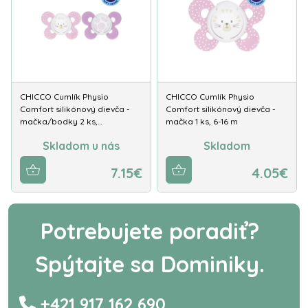
CHICCO Cumlík Physio
CHICCO Cumlík Physio
Comfort silikónový dievča -
Comfort silikónový dievča -
mačka/bodky 2 ks,…
mačka 1 ks, 6-16 m
Skladom u nás
Skladom
7.15€
4.05€
Potrebujete poradiť?
Spýtajte sa Dominiky.
+421 917 162 690