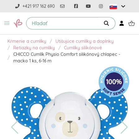
+421 917 162 690
Kŕmenie a cumlíky
Utišujúce cumlíky a doplnky
Retiazky na cumlíky
Cumlíky silikónové
CHICCO Cumlík Physio Comfort silikónový chlapec -
macko 1 ks, 6-16 m