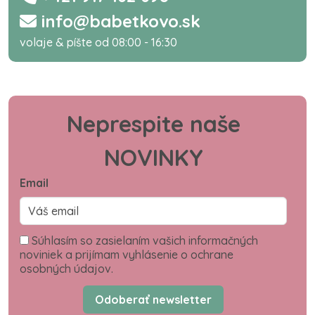
info@babetkovo.sk
volaje & píšte od 08:00 - 16:30
Neprespite naše
NOVINKY
Email
Súhlasím so zasielaním vašich informačných
noviniek a prijímam vyhlásenie o ochrane
osobných údajov.
Odoberať newsletter