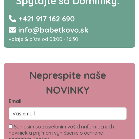
Spýtajte sa Dominiky.
+421 917 162 690
info@babetkovo.sk
volaje & píšte od 08:00 - 16:30
Neprespite naše
NOVINKY
Email
Súhlasím so zasielaním vašich informačných
noviniek a prijímam vyhlásenie o ochrane