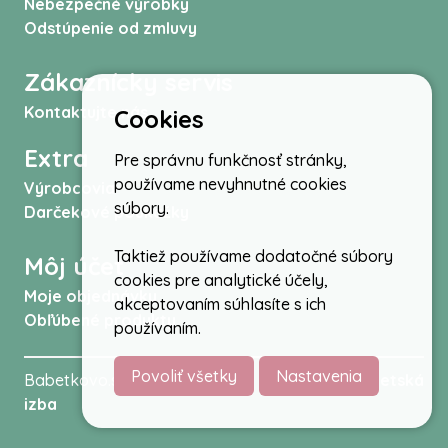
Nebezpečné výrobky
Odstúpenie od zmluvy
Zákaznícky servis
Kontaktujte nás
Cookies
Extra
Pre správnu funkčnosť stránky,
používame nevyhnutné cookies
Výrobcovia
súbory.
Darčekové poukážky
Taktiež používame dodatočné súbory
Môj účet
cookies pre analytické účely,
Moje objednávky
akceptovaním súhlasíte s ich
Obľúbené produkty
používaním.
Povoliť všetky
Nastavenia
Babetkovo.sk © 2026 -
Kočíky
,
autosedačky
,
Detská
izba