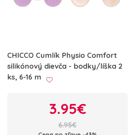
CHICCO Cumlík Physio Comfort
silikónový dievča - bodky/líška 2
ks, 6-16 m
3.95€
6.95€
Cena po zľave -43%