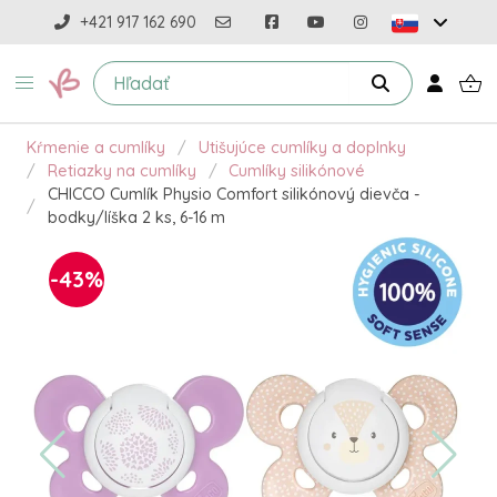
+421 917 162 690
Kŕmenie a cumlíky
Utišujúce cumlíky a doplnky
Retiazky na cumlíky
Cumlíky silikónové
CHICCO Cumlík Physio Comfort silikónový dievča -
bodky/líška 2 ks, 6-16 m
-43%