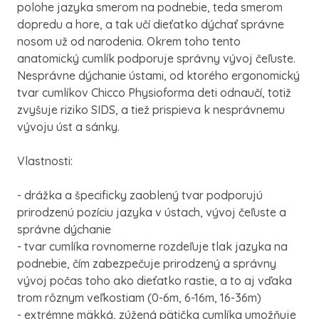
polohe jazyka smerom na podnebie, teda smerom
dopredu a hore, a tak učí dieťatko dýchať správne
nosom už od narodenia. Okrem toho tento
anatomický cumlík podporuje správny vývoj čeľuste.
Nesprávne dýchanie ústami, od ktorého ergonomický
tvar cumlíkov Chicco Physioforma deti odnaučí, totiž
zvyšuje riziko SIDS, a tiež prispieva k nesprávnemu
vývoju úst a sánky.
Vlastnosti:
- drážka a špecificky zaoblený tvar podporujú
prirodzenú pozíciu jazyka v ústach, vývoj čeľuste a
správne dýchanie
- tvar cumlíka rovnomerne rozdeľuje tlak jazyka na
podnebie, čím zabezpečuje prirodzený a správny
vývoj počas toho ako dieťatko rastie, a to aj vďaka
trom rôznym veľkostiam (0-6m, 6-16m, 16-36m)
- extrémne mäkká, zúžená pätička cumlíka umožňuje