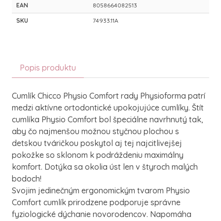
EAN
8058664082513
SKU
74933.11A
Popis produktu
Cumlík Chicco Physio Comfort rady Physioforma patrí
medzi aktívne ortodontické upokojujúce cumlíky. Štít
cumlíka Physio Comfort bol špeciálne navrhnutý tak,
aby čo najmenšou možnou styčnou plochou s
detskou tváričkou poskytol aj tej najcitlivejšej
pokožke so sklonom k podráždeniu maximálny
komfort. Dotýka sa okolia úst len v štyroch malých
bodoch!
Svojim jedinečným ergonomickým tvarom Physio
Comfort cumlík prirodzene podporuje správne
fyziologické dýchanie novorodencov. Napomáha