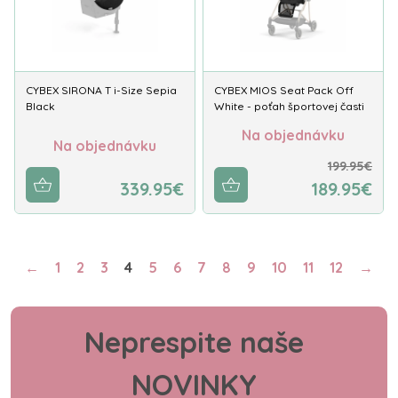
CYBEX SIRONA T i-Size Sepia
CYBEX MIOS Seat Pack Off
Black
White - poťah športovej časti
Na objednávku
Na objednávku
199.95€
339.95€
189.95€
←
1
2
3
4
5
6
7
8
9
10
11
12
→
Neprespite naše
NOVINKY