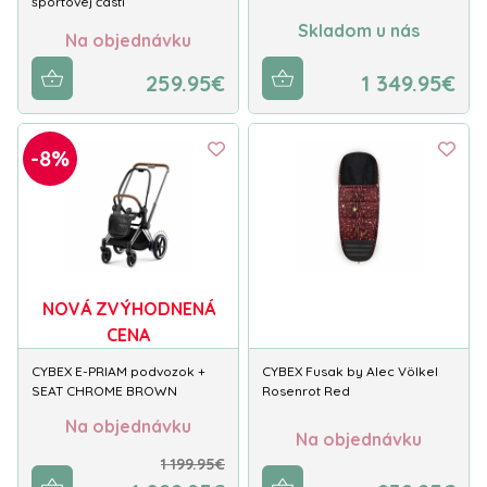
športovej časti
Skladom u nás
Na objednávku
259.95€
1 349.95€
-8%
NOVÁ ZVÝHODNENÁ
CENA
CYBEX E-PRIAM podvozok +
CYBEX Fusak by Alec Völkel
SEAT CHROME BROWN
Rosenrot Red
Na objednávku
Na objednávku
1 199.95€