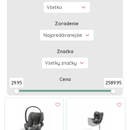
Zoradenie
Značka
Cena
29.95
2589.95