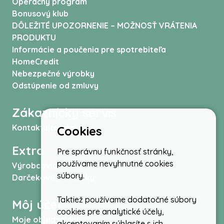
Operačný program
Bonusový klub
DÔLEŽITÉ UPOZORNENIE – MOŽNOSŤ VRÁTENIA
PRODUKTU
Informácie a poučenia pre spotrebiteľa
HomeCredit
Nebezpečné výrobky
Odstúpenie od zmluvy
Zákaznícky servis
Kontaktujte nás
Cookies
Extra
Pre správnu funkčnosť stránky,
používame nevyhnutné cookies
Výrobcovia
súbory.
Darčekové poukážky
Taktiež používame dodatočné súbory
Môj účet
cookies pre analytické účely,
Moje objednávky
akceptovaním súhlasíte s ich