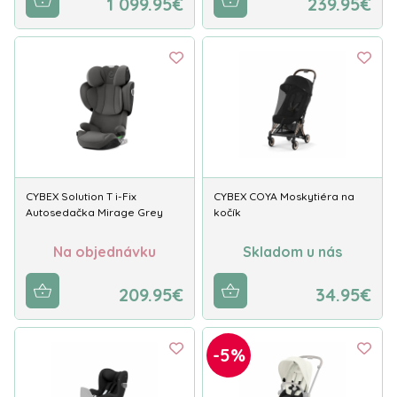
1 099.95€
239.95€
CYBEX Solution T i-Fix
CYBEX COYA Moskytiéra na
Autosedačka Mirage Grey
kočík
Na objednávku
Skladom u nás
209.95€
34.95€
-5%