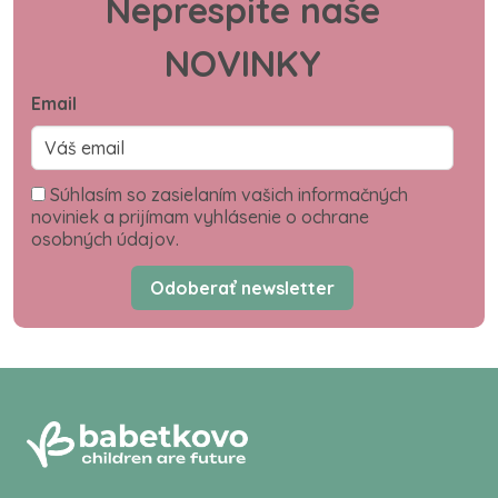
Neprespite naše
NOVINKY
Email
Súhlasím so zasielaním vašich informačných
noviniek a prijímam vyhlásenie o ochrane
osobných údajov.
Odoberať newsletter