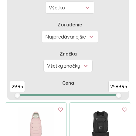
Zoradenie
Značka
Cena
29.95
2589.95