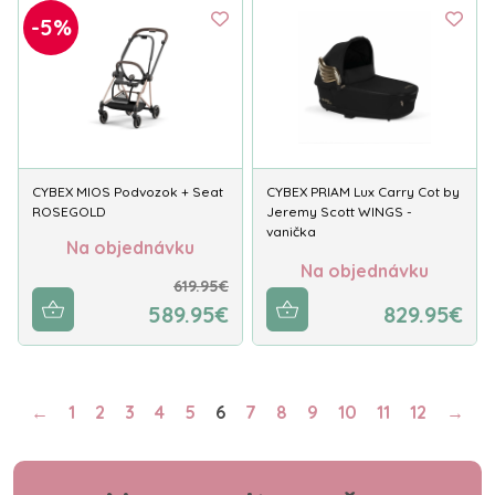
-5%
CYBEX MIOS Podvozok + Seat
CYBEX PRIAM Lux Carry Cot by
ROSEGOLD
Jeremy Scott WINGS -
vanička
Na objednávku
Na objednávku
619.95€
589.95€
829.95€
←
1
2
3
4
5
6
7
8
9
10
11
12
→