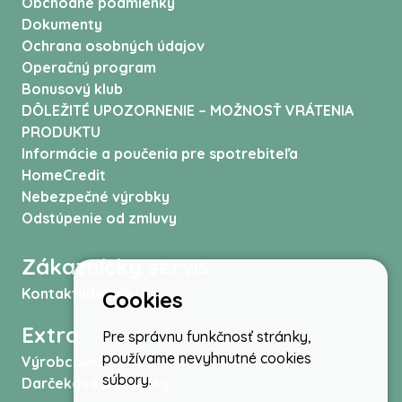
Obchodné podmienky
Dokumenty
Ochrana osobných údajov
Operačný program
Bonusový klub
DÔLEŽITÉ UPOZORNENIE – MOŽNOSŤ VRÁTENIA
PRODUKTU
Informácie a poučenia pre spotrebiteľa
HomeCredit
Nebezpečné výrobky
Odstúpenie od zmluvy
Zákaznícky servis
Kontaktujte nás
Cookies
Extra
Pre správnu funkčnosť stránky,
používame nevyhnutné cookies
Výrobcovia
súbory.
Darčekové poukážky