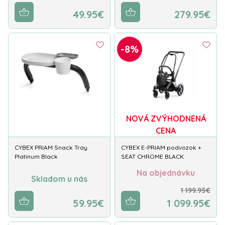
49.95€
279.95€
-8%
NOVÁ ZVÝHODNENÁ
CENA
CYBEX PRIAM Snack Tray
CYBEX E-PRIAM podvozok +
Platinum Black
SEAT CHROME BLACK
Na objednávku
Skladom u nás
1 199.95€
59.95€
1 099.95€