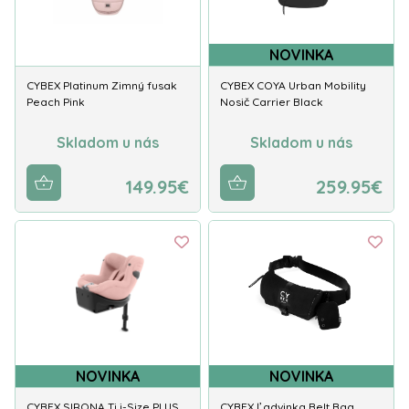
NOVINKA
CYBEX Platinum Zimný fusak
CYBEX COYA Urban Mobility
Peach Pink
Nosič Carrier Black
Skladom u nás
Skladom u nás
149.95€
259.95€
NOVINKA
NOVINKA
CYBEX SIRONA Ti i-Size PLUS
CYBEX Ľadvinka Belt Bag