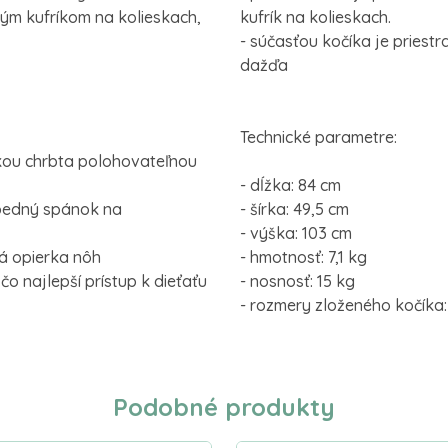
lým kufríkom na kolieskach,
kufrík na kolieskach.
- súčasťou kočíka je priest
dažďa
Technické parametre:
rkou chrbta polohovateľnou
- dĺžka: 84 cm
obedný spánok na
- šírka: 49,5 cm
- výška: 103 cm
ná opierka nôh
- hmotnosť: 7,1 kg
o najlepší prístup k dieťaťu
- nosnosť: 15 kg
- rozmery zloženého kočíka:
Podobné produkty