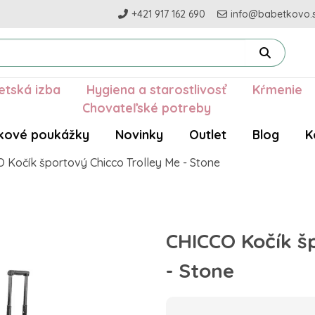
+421 917 162 690
info@babetkovo.
etská izba
Hygiena a starostlivosť
Kŕmenie
Chovateľské potreby
kové poukážky
Novinky
Outlet
Blog
K
 Kočík športový Chicco Trolley Me - Stone
CHICCO Kočík šp
- Stone