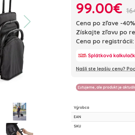
99.00€
16
Cena po zľave -40%
Získajte zľavu po re
Cena po registrácii
Splátková kalkulač
Našli ste lepšiu cenu? P
Ľutujeme, ale produkt je aktuá
Výrobca
EAN
SKU