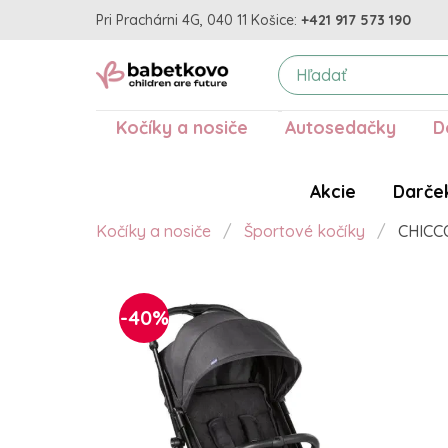
Pri Prachárni 4G, 040 11 Košice:
+421 917 573 190
Kočíky a nosiče
Autosedačky
D
Akcie
Darče
Kočíky a nosiče
Športové kočíky
CHICCO
-40%