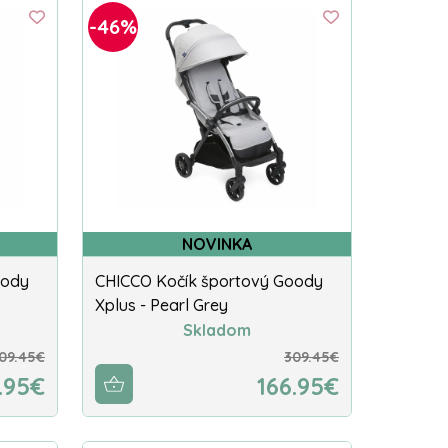
-46%
NOVINKA
oody
CHICCO Kočík športový Goody
Xplus - Pearl Grey
Skladom
09.45€
309.45€
.95€
166.95€