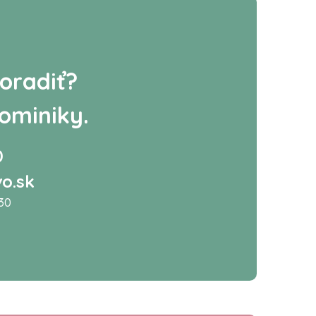
oradiť?
ominiky.
0
o.sk
:30