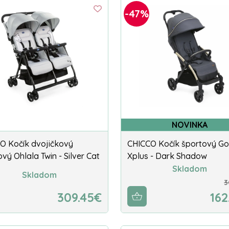
-47%
NOVINKA
O Kočík dvojičkový
CHICCO Kočík športový G
vý Ohlala Twin - Silver Cat
Xplus - Dark Shadow
Skladom
Skladom
3
309.45€
162