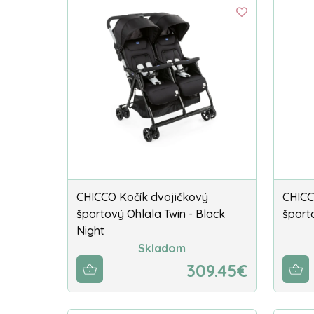
CHICCO Kočík dvojičkový
CHICC
športový Ohlala Twin - Black
športo
Night
Skladom
309.45€