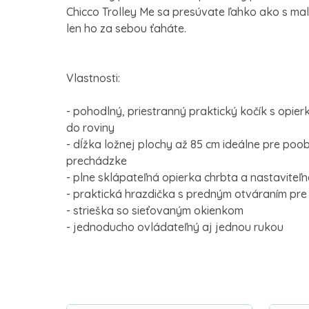
Chicco Trolley Me sa presúvate ľahko ako s ma
len ho za sebou ťaháte.
Vlastnosti:
- pohodlný, priestranný praktický kočík s opie
do roviny
- dĺžka ložnej plochy až 85 cm ideálne pre po
prechádzke
- plne sklápateľná opierka chrbta a nastaviteľ
- praktická hrazdička s predným otváraním pre č
- strieška so sieťovaným okienkom
- jednoducho ovládateľný aj jednou rukou