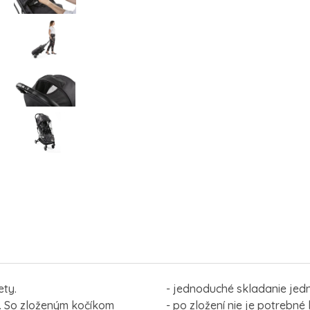
ety.
- jednoduché skladanie je
v. So zloženým kočíkom
- po zložení nie je potrebné