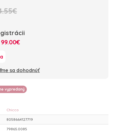
4.55€
gistrácii
:
99.00€
ka
oďme sa dohodnúť
lne vypredaný
Chicco
8058664127719
79865.0085