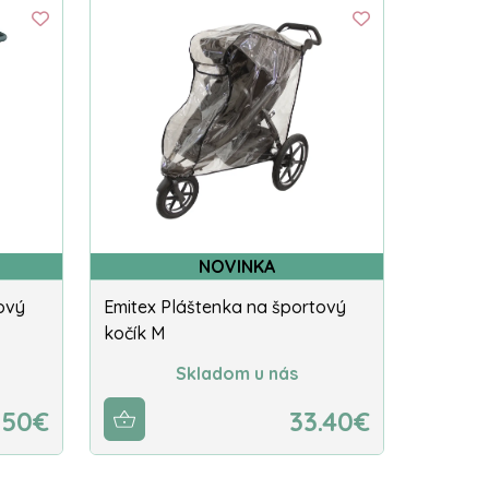
NOVINKA
ový
Emitex Pláštenka na športový
kočík M
Skladom u nás
.50€
33.40€