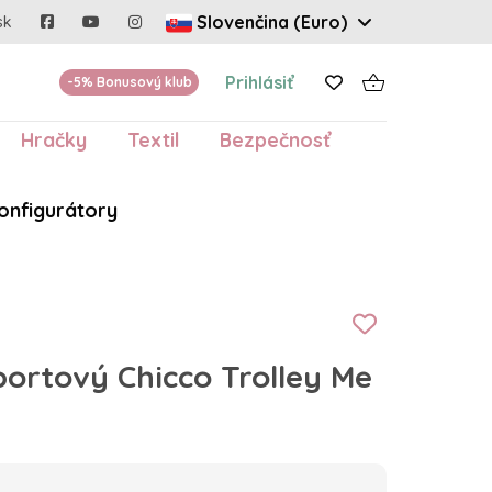
Slovenčina (Euro)
sk
Prihlásiť
-5% Bonusový klub
Hračky
Textil
Bezpečnosť
onfigurátory
ortový Chicco Trolley Me