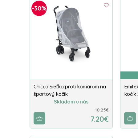
-30%
Chicco Sieťka proti komárom na
Emite
športový kočík
kočík 
Skladom u nás
10.25€
7.20€