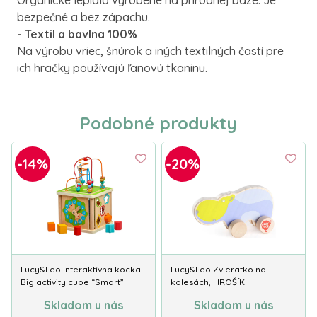
Organické lepidlo vyrobené na prírodnej báze. Je
bezpečné a bez zápachu.
- Textil a bavlna 100%
Na výrobu vriec, šnúrok a iných textilných častí pre
ich hračky používajú ľanovú tkaninu.
Podobné produkty
-14%
-20%
Lucy&Leo Interaktívna kocka
Lucy&Leo Zvieratko na
Big activity cube “Smart”
kolesách, HROŠÍK
Skladom u nás
Skladom u nás