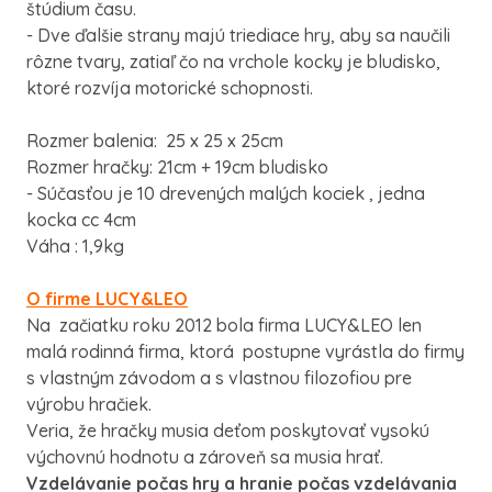
štúdium času.
- Dve ďalšie strany majú triediace hry, aby sa naučili
rôzne tvary, zatiaľ čo na vrchole kocky je bludisko,
ktoré rozvíja motorické schopnosti.
Rozmer balenia: 25 x 25 x 25cm
Rozmer hračky: 21cm + 19cm bludisko
- Súčasťou je 10 drevených malých kociek , jedna
kocka cc 4cm
Váha : 1,9kg
O firme LUCY&LEO
Na začiatku roku 2012 bola firma LUCY&LEO len
malá rodinná firma, ktorá postupne vyrástla do firmy
s vlastným závodom a s vlastnou filozofiou pre
výrobu hračiek.
Veria, že hračky musia deťom poskytovať vysokú
výchovnú hodnotu a zároveň sa musia hrať.
Vzdelávanie počas hry a hranie počas vzdelávania