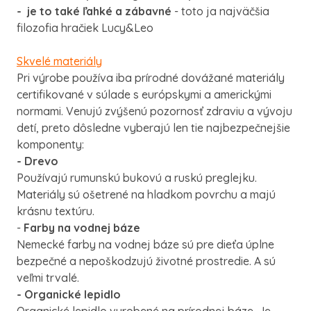
- je to také ľahké a zábavné
- toto ja najväčšia
filozofia hračiek Lucy&Leo
Skvelé materiály
Pri výrobe používa iba prírodné dovážané materiály
certifikované v súlade s európskymi a americkými
normami. Venujú zvýšenú pozornosť zdraviu a vývoju
detí, preto dôsledne vyberajú len tie najbezpečnejšie
komponenty:
- Drevo
Používajú rumunskú bukovú a ruskú preglejku.
Materiály sú ošetrené na hladkom povrchu a majú
krásnu textúru.
-
Farby na vodnej báze
Nemecké farby na vodnej báze sú pre dieťa úplne
bezpečné a nepoškodzujú životné prostredie. A sú
veľmi trvalé.
- Organické lepidlo