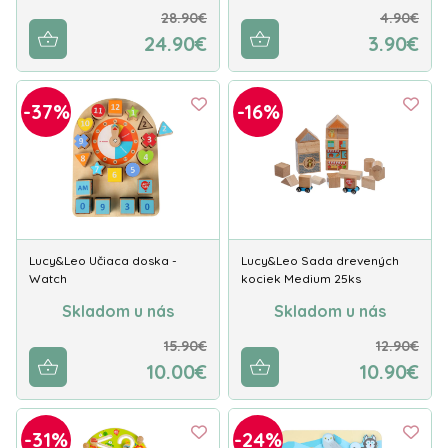
28.90€
4.90€
24.90€
3.90€
-37%
-16%
Lucy&Leo Učiaca doska -
Lucy&Leo Sada drevených
Watch
kociek Medium 25ks
Skladom u nás
Skladom u nás
15.90€
12.90€
10.00€
10.90€
-31%
-24%