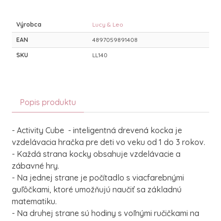
Výrobca
Lucy & Leo
EAN
4897059891408
SKU
LL140
Popis produktu
- Activity Cube - inteligentná drevená kocka je
vzdelávacia hračka pre deti vo veku od 1 do 3 rokov.
- Každá strana kocky obsahuje vzdelávacie a
zábavné hry.
- Na jednej strane je počítadlo s viacfarebnými
guľôčkami, ktoré umožňujú naučiť sa základnú
matematiku.
- Na druhej strane sú hodiny s voľnými ručičkami na