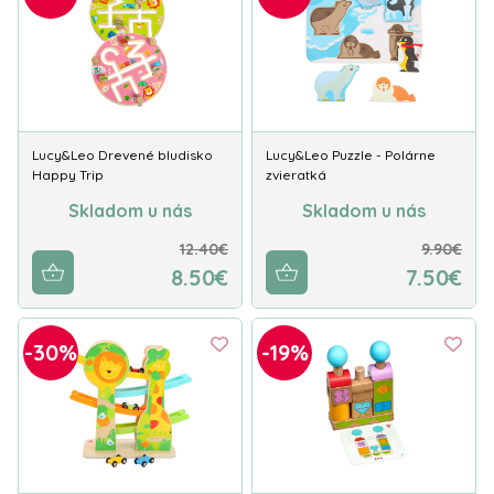
Lucy&Leo Drevené bludisko
Lucy&Leo Puzzle - Polárne
Happy Trip
zvieratká
Skladom u nás
Skladom u nás
12.40€
9.90€
8.50€
7.50€
-30%
-19%