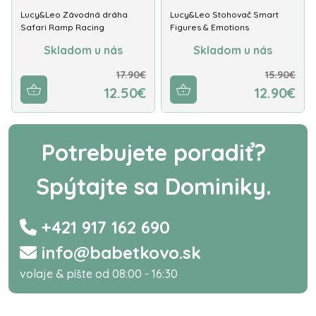
Lucy&Leo Závodná dráha
Lucy&Leo Stohovač Smart
Safari Ramp Racing
Figures & Emotions
Skladom u nás
Skladom u nás
17.90€
15.90€
12.50€
12.90€
Potrebujete poradiť?
Spýtajte sa Dominiky.
+421 917 162 690
info@babetkovo.sk
volaje & píšte od 08:00 - 16:30