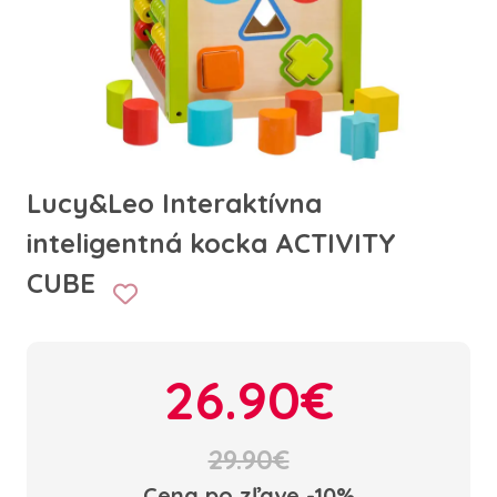
Lucy&Leo Interaktívna
inteligentná kocka ACTIVITY
CUBE
26.90€
29.90€
Cena po zľave -10%