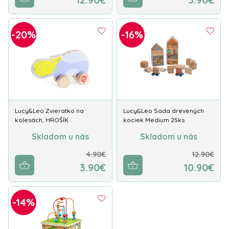
-20%
-16%
Lucy&Leo Zvieratko na
Lucy&Leo Sada drevených
kolesách, HROŠÍK
kociek Medium 25ks
Skladom u nás
Skladom u nás
4.90€
12.90€
3.90€
10.90€
-14%