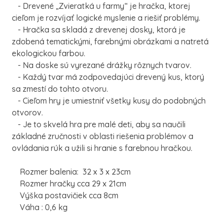
- Drevené „Zvieratká u farmy“ je hračka, ktorej
cieľom je rozvíjať logické myslenie a riešiť problémy.
- Hračka sa skladá z drevenej dosky, ktorá je
zdobená tematickými, farebnými obrázkami a natretá
ekologickou farbou.
- Na doske sú vyrezané drážky rôznych tvarov.
- Každý tvar má zodpovedajúci drevený kus, ktorý
sa zmestí do tohto otvoru.
- Cieľom hry je umiestniť všetky kusy do podobných
otvorov.
- Je to skvelá hra pre malé deti, aby sa naučili
základné zručnosti v oblasti riešenia problémov a
ovládania rúk a užili si hranie s farebnou hračkou.
Rozmer balenia: 32 x 3 x 23cm
Rozmer hračky cca 29 x 21cm
Výška postavičiek cca 8cm
Váha : 0,6 kg