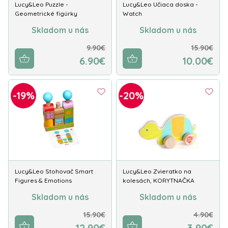
Lucy&Leo Puzzle -
Lucy&Leo Učiaca doska -
Geometrické figúrky
Watch
Skladom u nás
Skladom u nás
9.90€
15.90€
6.90€
10.00€
-19%
-20%
Lucy&Leo Stohovač Smart
Lucy&Leo Zvieratko na
Figures & Emotions
kolesách, KORYTNAČKA
Skladom u nás
Skladom u nás
15.90€
4.90€
12.90€
3.90€