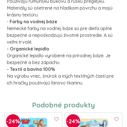
Používajú rumunskú bukovú a ruskú preglejku.
Materiály sú ošetrené na hladkom povrchu a majú
krásnu textúru.
-
Farby na vodnej báze
Nemecké farby na vodnej báze sú pre dieťa úplne
bezpečné a nepoškodzujú životné prostredie. A sú
veľmi trvalé.
- Organické lepidlo
Organické lepidlo vyrobené na prírodnej báze. Je
bezpečné a bez zápachu.
- Textil a bavlna 100%
Na výrobu vriec, šnúrok a iných textilných častí pre
ich hračky používajú ľanovú tkaninu.
Podobné produkty
-24%
-24%