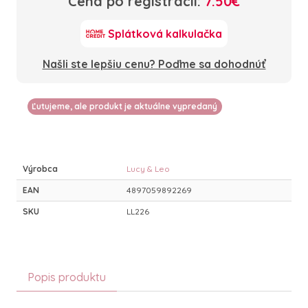
Cena po registrácii:
7.50€
Splátková kalkulačka
Našli ste lepšiu cenu? Poďme sa dohodnúť
Ľutujeme, ale produkt je aktuálne vypredaný
Výrobca
Lucy & Leo
EAN
4897059892269
SKU
LL226
Popis produktu