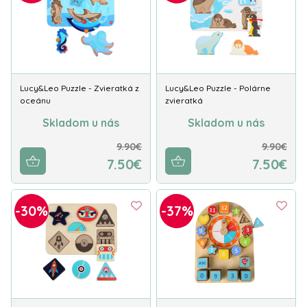
Lucy&Leo Puzzle - Zvieratká z
Lucy&Leo Puzzle - Polárne
oceánu
zvieratká
Skladom u nás
Skladom u nás
9.90€
9.90€
7.50€
7.50€
-30%
-37%