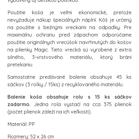
vybavený aj detskou poistkou.
Použitie koša je veľmi ekonomické, pretože
nevyžaduje nákup špeciálnych náplní. Kôš je určený
na použitie s bežnými vreckami na odpadky. Pre
maximálnu ochranu pred zápachom odporúčame
použitie originálnych vrecúšok navrhnutých do košov
na plienky Magic. Tieto vrecká sú vyrobené z extra
silného, 3-vrstvového materiálu, ktorý bráni
pretekaniu.
Samostatne predávané balenie obsahuje 45 ks
sáčkov (3 rolky / 15ks) z recyklovaného materiálu.
Balenie koša obsahuje rolu s 15 ks sáčkov
zadarmo.
Jedna rola vystačí na cca 375 plienok
(počet plienok záleží na ich veľkosti).
Materiál: PP
Rozmery: 52 x 26 cm