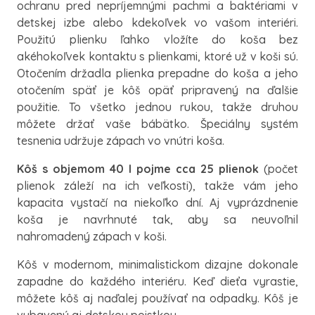
ochranu pred nepríjemnými pachmi a baktériami v
detskej izbe alebo kdekoľvek vo vašom interiéri.
Použitú plienku ľahko vložíte do koša bez
akéhokoľvek kontaktu s plienkami, ktoré už v koši sú.
Otočením držadla plienka prepadne do koša a jeho
otočením späť je kôš opäť pripravený na ďalšie
použitie. To všetko jednou rukou, takže druhou
môžete držať vaše bábätko. Špeciálny systém
tesnenia udržuje zápach vo vnútri koša.
Kôš s objemom 40 l pojme cca 25 plienok
(počet
plienok záleží na ich veľkosti), takže vám jeho
kapacita vystačí na niekoľko dní. Aj vyprázdnenie
koša je navrhnuté tak, aby sa neuvoľnil
nahromadený zápach v koši.
Kôš v modernom, minimalistickom dizajne dokonale
zapadne do každého interiéru. Keď dieťa vyrastie,
môžete kôš aj naďalej používať na odpadky. Kôš je