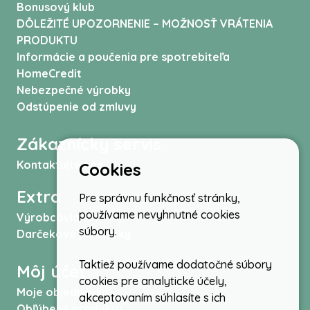
Bonusový klub
DÔLEŽITÉ UPOZORNENIE – MOŽNOSŤ VRÁTENIA
PRODUKTU
Informácie a poučenia pre spotrebiteľa
HomeCredit
Nebezpečné výrobky
Odstúpenie od zmluvy
Zákaznícky servis
Kontaktujte nás
Cookies
Extra
Pre správnu funkčnosť stránky,
používame nevyhnutné cookies
Výrobcovia
súbory.
Darčekové poukážky
Taktiež používame dodatočné súbory
Môj účet
cookies pre analytické účely,
Moje objednávky
akceptovaním súhlasíte s ich
Obľúbené produkty