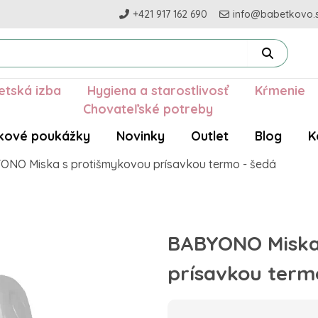
+421 917 162 690
info@babetkovo.
etská izba
Hygiena a starostlivosť
Kŕmenie
Chovateľské potreby
kové poukážky
Novinky
Outlet
Blog
K
ONO Miska s protišmykovou prísavkou termo - šedá
BABYONO Miska
prísavkou term