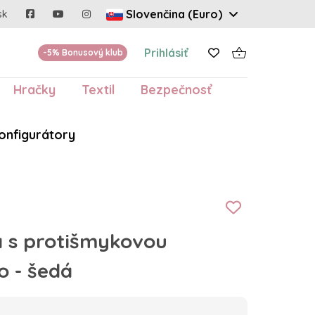
Slovenčina (Euro)
sk
Prihlásiť
-5% Bonusový klub
Hračky
Textil
Bezpečnosť
onfigurátory
 s protišmykovou
o - šedá