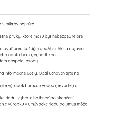
o v mikrovlnej rúre
stné prvky, ktoré môžu byť nebezpečné pre
olovať pred každým použitím. Ak sa objavia
ebo opotrebenia, vyhoďte ho.
dom dospelej osoby.
a informačné účely. Obal uchovávajte na
.
nite výrobok horúcou vodou (nevarte!) a
ke riadu, vyberte ho ihneď po skončení
anie výrobku v umývačke riadu po umytí môže