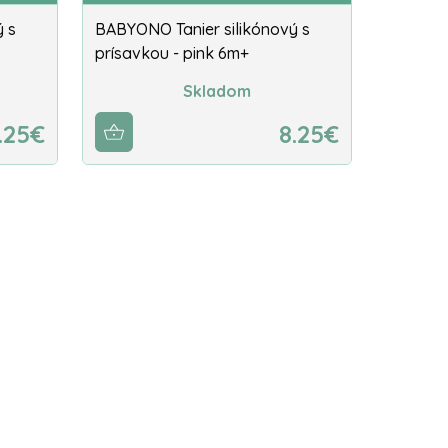
ý s
BABYONO Tanier silikónový s
prísavkou - pink 6m+
Skladom
.25€
8.25€