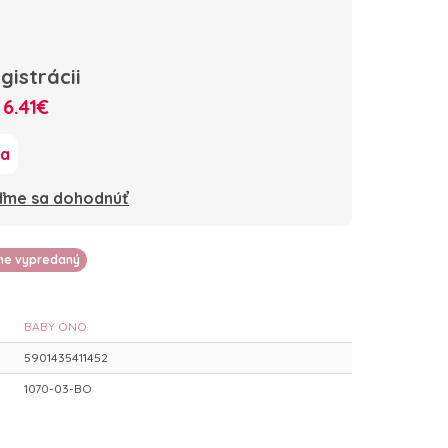
gistrácii
:
6.41€
ka
oďme sa dohodnúť
lne vypredaný
BABY ONO
5901435411452
1070-03-BO