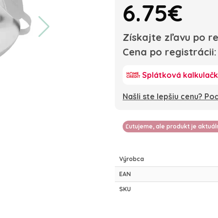
6.75€
Získajte zľavu po re
Cena po registrácii
Splátková kalkulač
Našli ste lepšiu cenu? P
Ľutujeme, ale produkt je aktuá
Výrobca
EAN
SKU