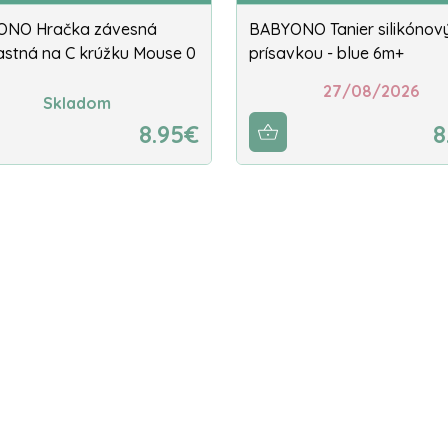
ONO Hračka závesná
BABYONO Tanier silikónov
astná na C krúžku Mouse 0
prísavkou - blue 6m+
27/08/2026
Skladom
8.95€
8