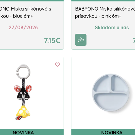
NO Miska silikónová s
BABYONO Miska silikónová
vkou - blue 6m+
prísavkou - pink 6m+
27/08/2026
Skladom u nás
7.15€
NOVINKA
NOVINKA