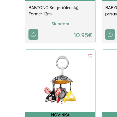
BABYONO Set jedálenský
BABYO
Farmer 12m+
prísa
Skladom
10.95€
NOVINKA