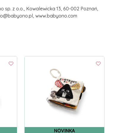
 sp. z o.o., Kowalewicka 13, 60-002 Poznań,
 info@babyono.pl, www.babyono.com
NOVINKA