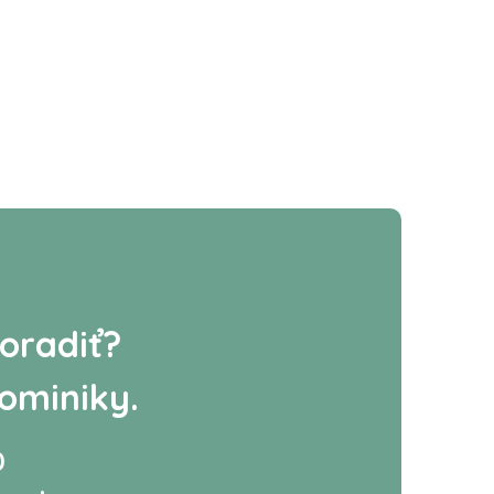
oradiť?
ominiky.
0