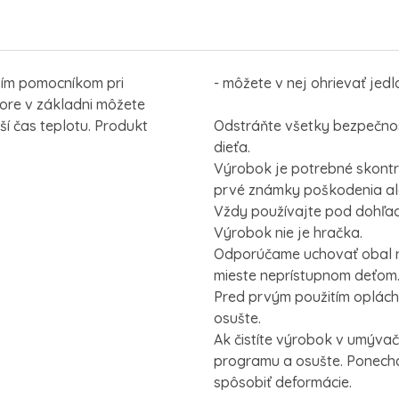
pším pomocníkom pri
- môžete v nej ohrievať jedl
ore v základni môžete
ší čas teplotu. Produkt
Odstráňte všetky bezpečno
dieťa.
Výrobok je potrebné skontr
prvé známky poškodenia al
Vždy používajte pod dohľa
Výrobok nie je hračka.
Odporúčame uchovať obal n
mieste neprístupnom deťom
Pred prvým použitím oplách
osušte.
Ak čistíte výrobok v umývač
programu a osušte. Ponech
spôsobiť deformácie.