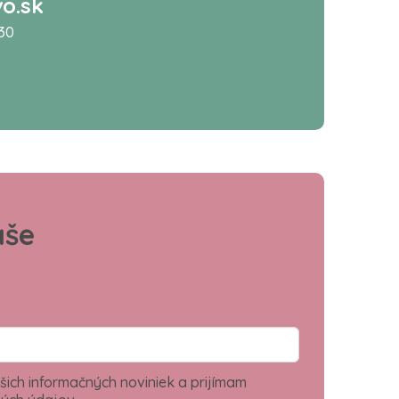
o.sk
:30
aše
šich informačných noviniek a prijímam