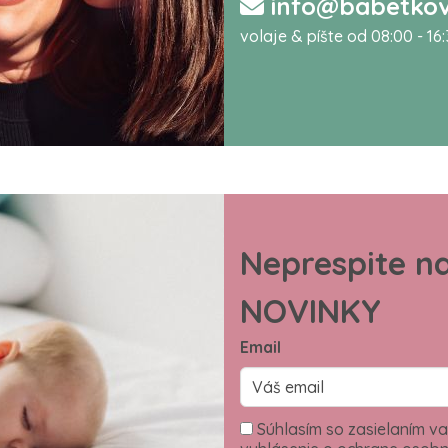
info@babetkov
volaje & píšte od 08:00 - 16
Neprespite n
NOVINKY
Email
Súhlasím so zasielaním va