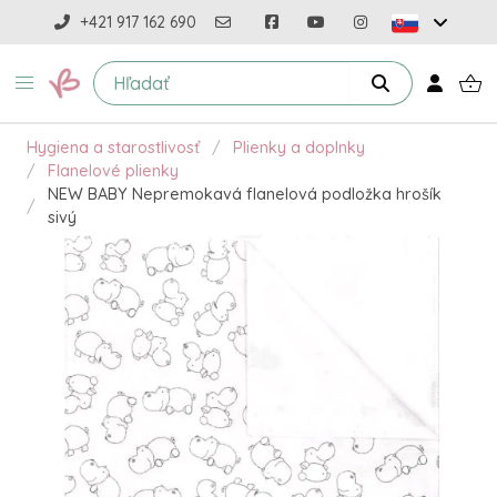
+421 917 162 690
Hygiena a starostlivosť
Plienky a doplnky
Flanelové plienky
NEW BABY Nepremokavá flanelová podložka hrošík
sivý