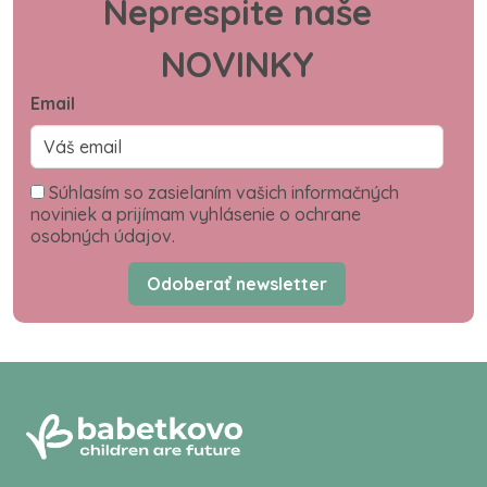
Neprespite naše
NOVINKY
Email
Súhlasím so zasielaním vašich informačných
noviniek a prijímam vyhlásenie o ochrane
osobných údajov.
Odoberať newsletter