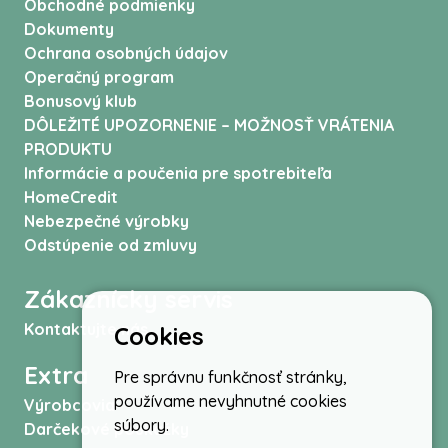
Obchodné podmienky
Dokumenty
Ochrana osobných údajov
Operačný program
Bonusový klub
DÔLEŽITÉ UPOZORNENIE – MOŽNOSŤ VRÁTENIA
PRODUKTU
Informácie a poučenia pre spotrebiteľa
HomeCredit
Nebezpečné výrobky
Odstúpenie od zmluvy
Zákaznícky servis
Kontaktujte nás
Cookies
Extra
Pre správnu funkčnosť stránky,
používame nevyhnutné cookies
Výrobcovia
súbory.
Darčekové poukážky