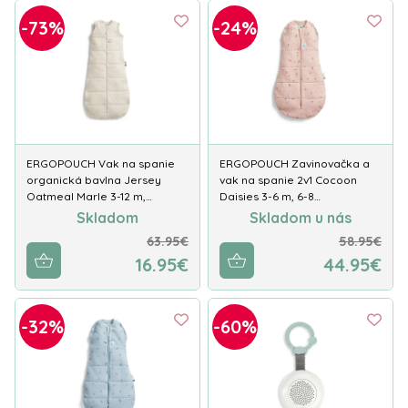
-73%
-24%
ERGOPOUCH Vak na spanie
ERGOPOUCH Zavinovačka a
organická bavlna Jersey
vak na spanie 2v1 Cocoon
Oatmeal Marle 3-12 m,…
Daisies 3-6 m, 6-8…
Skladom
Skladom u nás
63.95€
58.95€
16.95€
44.95€
-32%
-60%