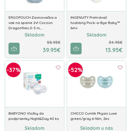
ERGOPOUCH Zavinovačka a
INGENUITY Prehrávač
vak na spanie 2v1 Cocoon
hudobný Pock-a-Bye Baby™
Dragonflies 0-3 m,…
6m+
Skladom
Skladom
58.95€
34.95€
39.95€
13.95€
-37%
-52%
BABYONO Vložky do
CHICCO Cumlík Physio Luxe
podprsenky Night&Day 40 ks
green/gray 6-16m, 2ks
Skladom
Skladom u nás