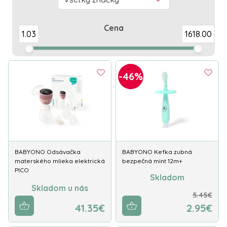
Cena
1.03
1618.00
-46%
BABYONO Odsávačka
BABYONO Kefka zubná
materského mlieka elektrická
bezpečná mint 12m+
PICO
Skladom
Skladom u nás
5.45€
41.35€
2.95€