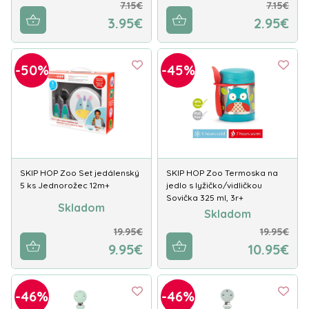
7.15€
7.15€
3.95€
2.95€
-50%
-45%
SKIP HOP Zoo Set jedálenský
SKIP HOP Zoo Termoska na
5 ks Jednorožec 12m+
jedlo s lyžičko/vidličkou
Sovička 325 ml, 3r+
Skladom
Skladom
19.95€
19.95€
9.95€
10.95€
-46%
-46%