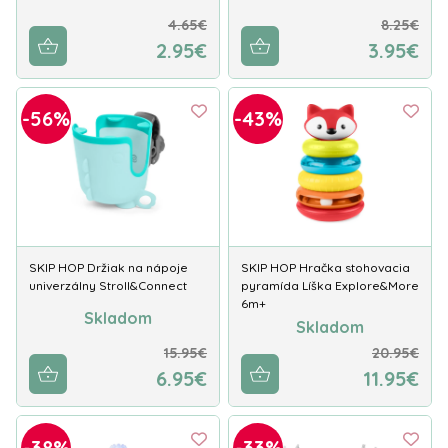
4.65€
8.25€
2.95€
3.95€
-56%
-43%
SKIP HOP Držiak na nápoje
SKIP HOP Hračka stohovacia
univerzálny Stroll&Connect
pyramída Líška Explore&More
6m+
Skladom
Skladom
15.95€
20.95€
6.95€
11.95€
-38%
-33%