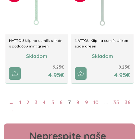
NATTOU Klip na cumlík silikón
NATTOU Klip na cumlík silikón
s potlačou mint green
sage green
Skladom
Skladom
9.25€
9.25€
4.95€
4.95€
←
1
2
3
4
5
6
7
8
9
10
...
35
36
→
Neprespite naše