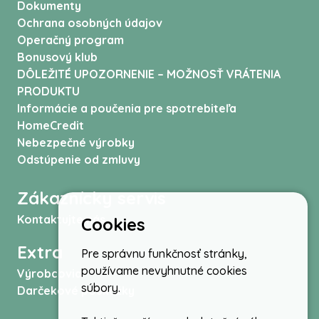
Dokumenty
Ochrana osobných údajov
Operačný program
Bonusový klub
DÔLEŽITÉ UPOZORNENIE – MOŽNOSŤ VRÁTENIA
PRODUKTU
Informácie a poučenia pre spotrebiteľa
HomeCredit
Nebezpečné výrobky
Odstúpenie od zmluvy
Zákaznícky servis
Kontaktujte nás
Cookies
Extra
Pre správnu funkčnosť stránky,
používame nevyhnutné cookies
Výrobcovia
súbory.
Darčekové poukážky