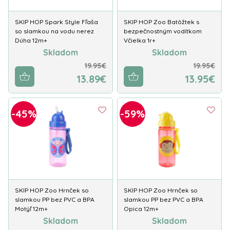
SKIP HOP Spark Style Fľaša
SKIP HOP Zoo Batôžtek s
so slamkou na vodu nerez
bezpečnostným vodítkom
Dúha 12m+
Včielka 1r+
Skladom
Skladom
19.95€
19.95€
13.89€
13.95€
-45%
-59%
SKIP HOP Zoo Hrnček so
SKIP HOP Zoo Hrnček so
slamkou PP bez PVC a BPA
slamkou PP bez PVC a BPA
Motýľ 12m+
Opica 12m+
Skladom
Skladom