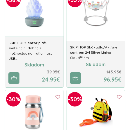
SKIP HOP Senzor plaču
SKIP HOP Skákadlo/Aktívne
svetelný hudobný s
centrum 2v1 Silver Lining
možnosťou nahratia hlasu
Cloud™ 4m+
USB…
Skladom
Skladom
39.95€
143.95€
24.95€
96.95€
-30%
-30%