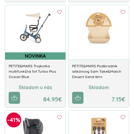
NOVINKA
PETITE&MARS Trojkolka
PETITE&MARS Podbradník
multifunkčná 5v1 Turbo Plus
silikónový Sam Take&Match
Ocean Blue
Desert Sand 6m+
Skladom u nás
Skladom
84.95€
7.15€
-41%