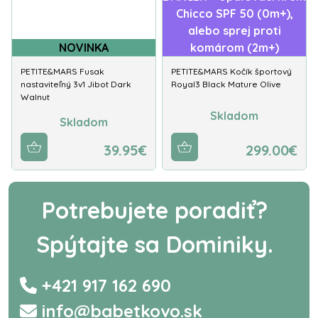
Chicco SPF 50 (0m+),
alebo sprej proti
NOVINKA
komárom (2m+)
PETITE&MARS Fusak
PETITE&MARS Kočík športový
nastaviteľný 3v1 Jibot Dark
Royal3 Black Mature Olive
Walnut
Skladom
Skladom
39.95€
299.00€
Potrebujete poradiť?
Spýtajte sa Dominiky.
+421 917 162 690
info@babetkovo.sk