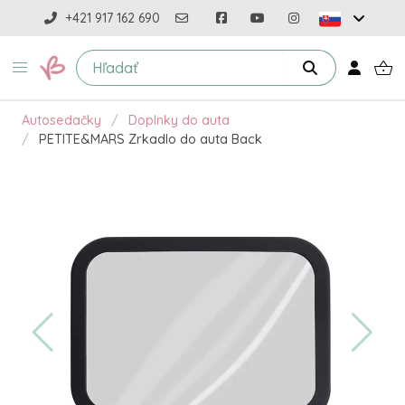
+421 917 162 690
Autosedačky
Doplnky do auta
PETITE&MARS Zrkadlo do auta Back