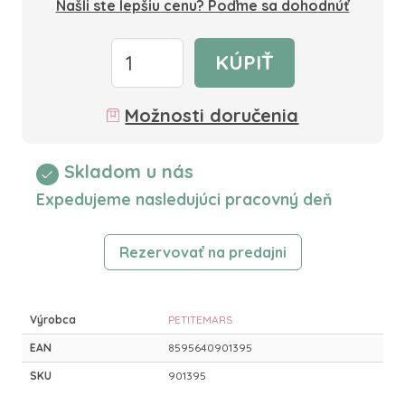
Našli ste lepšiu cenu? Poďme sa dohodnúť
KÚPIŤ
Možnosti doručenia
Skladom u nás
Expedujeme nasledujúci pracovný deň
Rezervovať na predajni
Výrobca
PETITEMARS
EAN
8595640901395
SKU
901395