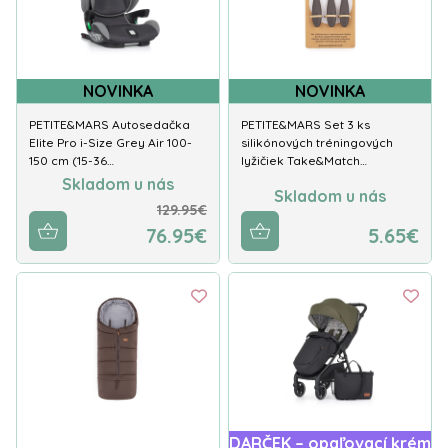
NOVINKA
NOVINKA
PETITE&MARS Autosedačka
PETITE&MARS Set 3 ks
Elite Pro i-Size Grey Air 100-
silikónových tréningových
150 cm (15-36…
lyžičiek Take&Match…
Skladom u nás
Skladom u nás
129.95€
76.95€
5.65€
DARČEK – opaľovací krém