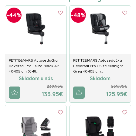
-44%
-48%
PETITE&MARS Autosedačka
PETITE&MARS Autosedačka
Reversal Pro i-Size Black Air
Reversal Pro i-Size Midnight
40-105 cm (0-18…
Grey 40-105 cm…
Skladom u nás
Skladom
239.95€
239.95€
133.95€
125.95€