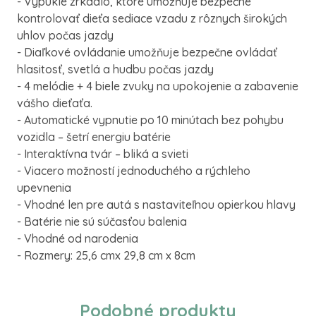
- Vypuklé zrkadlo, ktoré umožňuje bezpečne
kontrolovať dieťa sediace vzadu z rôznych širokých
uhlov počas jazdy
- Diaľkové ovládanie umožňuje bezpečne ovládať
hlasitosť, svetlá a hudbu počas jazdy
- 4 melódie + 4 biele zvuky na upokojenie a zabavenie
vášho dieťaťa.
- Automatické vypnutie po 10 minútach bez pohybu
vozidla – šetrí energiu batérie
- Interaktívna tvár – bliká a svieti
- Viacero možností jednoduchého a rýchleho
upevnenia
- Vhodné len pre autá s nastaviteľnou opierkou hlavy
- Batérie nie sú súčasťou balenia
- Vhodné od narodenia
- Rozmery: 25,6 cmx 29,8 cm x 8cm
Podobné produkty