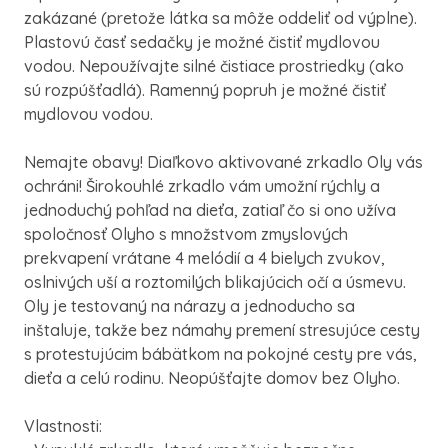
zakázané (pretože látka sa môže oddeliť od výplne).
Plastovú časť sedačky je možné čistiť mydlovou
vodou. Nepoužívajte silné čistiace prostriedky (ako
sú rozpúšťadlá). Ramenný popruh je možné čistiť
mydlovou vodou.
Nemajte obavy! Diaľkovo aktivované zrkadlo Oly vás
ochráni! Širokouhlé zrkadlo vám umožní rýchly a
jednoduchý pohľad na dieťa, zatiaľ čo si ono užíva
spoločnosť Olyho s množstvom zmyslových
prekvapení vrátane 4 melódií a 4 bielych zvukov,
oslnivých uší a roztomilých blikajúcich očí a úsmevu.
Oly je testovaný na nárazy a jednoducho sa
inštaluje, takže bez námahy premení stresujúce cesty
s protestujúcim bábätkom na pokojné cesty pre vás,
dieťa a celú rodinu. Neopúšťajte domov bez Olyho.
Vlastnosti: