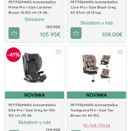
PETITE&MARS Autosedačka
PETITE&MARS Autosedačka
Prime Pro i-Size Caramel
Core Pro i-Size Black Grey
Brown 76-150 cm (9-36…
40-87cm (0-13 kg)
Skladom
Skladom u nás
169.95€
105.95€
109.00€
-41%
NOVINKA
NOVINKA
PETITE&MARS Autosedačka
PETITE&MARS Autosedačka
Elite Pro i-Size Grey Air 100-
Twistguard Pro i-Size Tan
150 cm (15-36…
Brown Air 40-150…
Skladom u nás
10/08/2026
129.95€