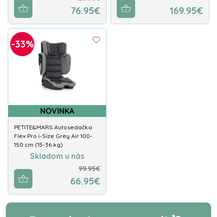
76.95€
169.95€
-33%
NOVINKA
PETITE&MARS Autosedačka
Flex Pro i-Size Grey Air 100-
150 cm (15-36 kg)
Skladom u nás
99.95€
66.95€