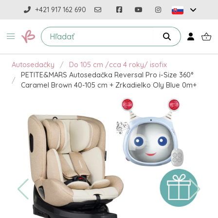
+421 917 162 690
Autosedačky
Do 105 cm /cca 4 roky/ isofix
PETITE&MARS Autosedačka Reversal Pro i-Size 360°
Caramel Brown 40-105 cm + Zrkadielko Oly Blue 0m+