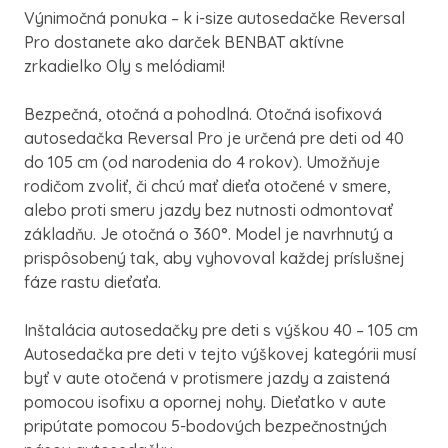
Výnimočná ponuka – k i-size autosedačke Reversal
Pro dostanete ako darček BENBAT aktívne
zrkadielko Oly s melódiami!
Bezpečná, otočná a pohodlná. Otočná isofixová
autosedačka Reversal Pro je určená pre deti od 40
do 105 cm (od narodenia do 4 rokov). Umožňuje
rodičom zvoliť, či chcú mať dieťa otočené v smere,
alebo proti smeru jazdy bez nutnosti odmontovať
základňu. Je otočná o 360°. Model je navrhnutý a
prispôsobený tak, aby vyhovoval každej príslušnej
fáze rastu dieťaťa.
Inštalácia autosedačky pre deti s výškou 40 – 105 cm
Autosedačka pre deti v tejto výškovej kategórii musí
byť v aute otočená v protismere jazdy a zaistená
pomocou isofixu a opornej nohy. Dieťatko v aute
pripútate pomocou 5-bodových bezpečnostných