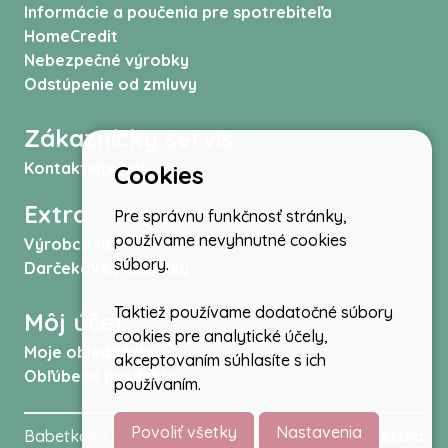
Informácie a poučenia pre spotrebiteľa
HomeCredit
Nebezpečné výrobky
Odstúpenie od zmluvy
Zákaznícky servis
Kontaktujte nás
Cookies
Extra
Pre správnu funkčnosť stránky,
používame nevyhnutné cookies
Výrobcovia
súbory.
Darčekové poukážky
Taktiež používame dodatočné súbory
Môj účet
cookies pre analytické účely,
Moje objednávky
akceptovaním súhlasíte s ich
Obľúbené produkty
používaním.
Povoliť všetky
Nastavenia
Babetkovo.sk © 2026 -
Kočíky
,
autosedačky
,
Detská