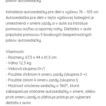
pásov autosedačky.
Inštalácia autosedačky pre deti s výškou 76 – 105 cm
Autosedačka pre deti v tejto výškovej kategórií je
umiestnená v smere jazdy a v aute sa inštaluje
pomocou isofixu a opornej nohy. Dieťatko v aute
pripútate pomocou 5-bodových bezpečnostných
pásov autosedačky.
Vlastnosti:
- Rozmery: 67,5 x 44 x 61,5 cm
- Váha: 12,3 kg
- Veková skupina 0+/I
- Použitie chrbtom k smeru jazdy (skupina 0 +)
- Použitie čelom k smeru jazdy (skupina I)
- Možnosť otočenia sedačky o 360°, ktoré
zabezpečuje otáčanie autosedačky v smere, alebo
proti smeru jazdy a uľahčuje prístup pri vyberaní
dieťaťa z auta