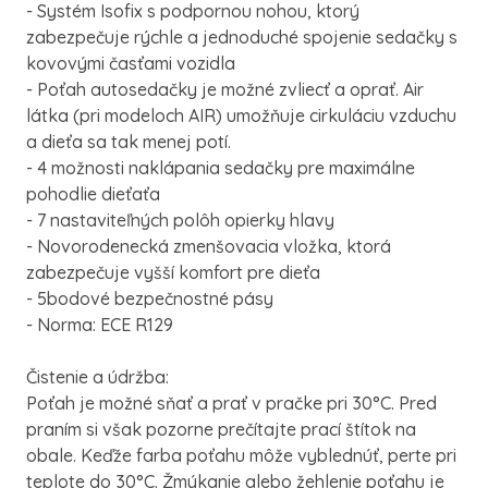
- Systém Isofix s podpornou nohou, ktorý
zabezpečuje rýchle a jednoduché spojenie sedačky s
kovovými časťami vozidla
- Poťah autosedačky je možné zvliecť a oprať. Air
látka (pri modeloch AIR) umožňuje cirkuláciu vzduchu
a dieťa sa tak menej potí.
- 4 možnosti naklápania sedačky pre maximálne
pohodlie dieťaťa
- 7 nastaviteľných polôh opierky hlavy
- Novorodenecká zmenšovacia vložka, ktorá
zabezpečuje vyšší komfort pre dieťa
- 5bodové bezpečnostné pásy
- Norma: ECE R129
Čistenie a údržba:
Poťah je možné sňať a prať v pračke pri 30°C. Pred
praním si však pozorne prečítajte prací štítok na
obale. Keďže farba poťahu môže vyblednúť, perte pri
teplote do 30°C. Žmýkanie alebo žehlenie poťahu je