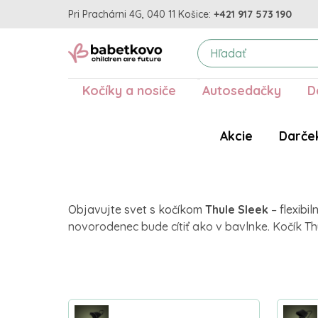
Pri Prachárni 4G, 040 11 Košice:
+421 917 573 190
Kočíky a nosiče
Autosedačky
D
Akcie
Darče
Objavujte svet s kočíkom
Thule Sleek
– flexib
novorodenec bude cítiť ako v bavlnke. Kočík Th