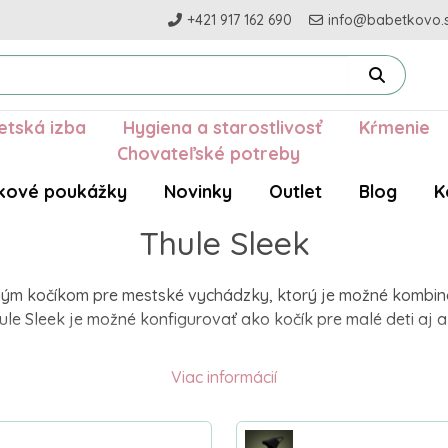
+421 917 162 690
info@babetkovo.
etská izba
Hygiena a starostlivosť
Kŕmenie
Chovateľské potreby
kové poukážky
Novinky
Outlet
Blog
K
Thule Sleek
ilným kočíkom pre mestské vychádzky, ktorý je možné kombin
ule Sleek je možné konfigurovať ako kočík pre malé deti aj 
Viac informácií