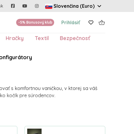
Slovenčina (Euro)
sk
Prihlásiť
-5% Bonusový klub
Hračky
Textil
Bezpečnosť
onfigurátory
ovať s komfortnou vaničkou, v ktorej sa váš
ako kočík pre súrodencov.