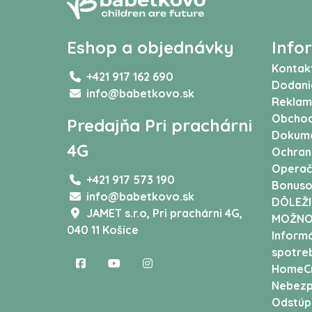
Eshop a objednávky
Info
Kontak
+421 917 162 690
Dodani
info@babetkovo.sk
Reklam
Obchod
Predajňa Pri prachárni
Dokum
4G
Ochran
Operač
+421 917 573 190
Bonuso
info@babetkovo.sk
DÔLEŽI
JAMET s.r.o,
Pri prachárni 4G,
MOŽNO
040 11 Košice
Informá
spotreb
HomeCr
Nebezp
Odstúp