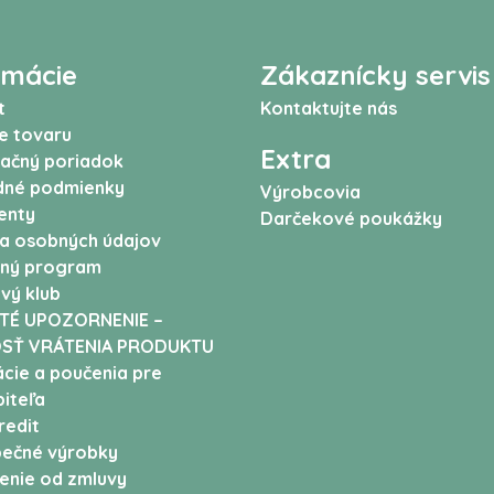
rmácie
Zákaznícky servis
t
Kontaktujte nás
e tovaru
Extra
ačný poriadok
né podmienky
Výrobcovia
enty
Darčekové poukážky
a osobných údajov
ný program
vý klub
TÉ UPOZORNENIE –
SŤ VRÁTENIA PRODUKTU
cie a poučenia pre
iteľa
edit
ečné výrobky
enie od zmluvy