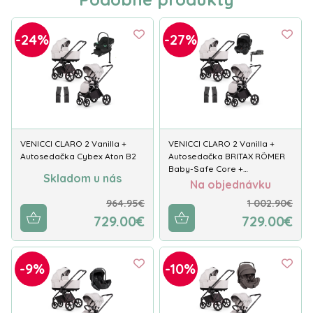
-24%
-27%
VENICCI CLARO 2 Vanilla +
VENICCI CLARO 2 Vanilla +
Autosedačka Cybex Aton B2
Autosedačka BRITAX RÖMER
Baby-Safe Core +…
Skladom u nás
Na objednávku
964.95€
1 002.90€
729.00€
729.00€
-9%
-10%