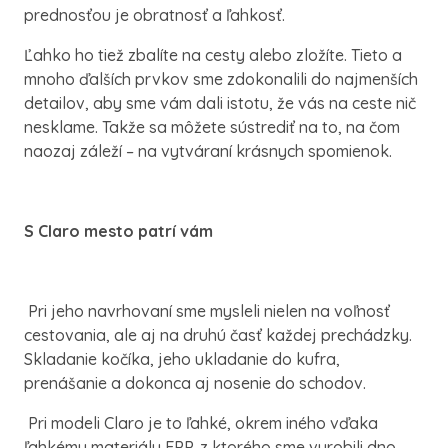
prednosťou je obratnosť a ľahkosť.
Ľahko ho tiež zbalíte na cesty alebo zložíte. Tieto a
mnoho ďalších prvkov sme zdokonalili do najmenších
detailov, aby sme vám dali istotu, že vás na ceste nič
nesklame. Takže sa môžete sústrediť na to, na čom
naozaj záleží – na vytváraní krásnych spomienok.
S Claro mesto patrí vám
Pri jeho navrhovaní sme mysleli nielen na voľnosť
cestovania, ale aj na druhú časť každej prechádzky.
Skladanie kočíka, jeho ukladanie do kufra,
prenášanie a dokonca aj nosenie do schodov.
Pri modeli Claro je to ľahké, okrem iného vďaka
ľahkému materiálu EPP, z ktorého sme vyrobili dno