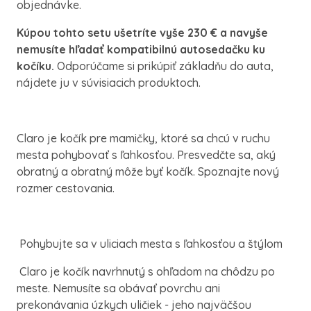
objednávke.
Kúpou tohto setu ušetríte vyše 230 € a navyše
nemusíte hľadať kompatibilnú autosedačku ku
kočíku.
Odporúčame si prikúpiť základňu do auta,
nájdete ju v súvisiacich produktoch.
Claro je kočík pre mamičky, ktoré sa chcú v ruchu
mesta pohybovať s ľahkosťou. Presvedčte sa, aký
obratný a obratný môže byť kočík. Spoznajte nový
rozmer cestovania.
Pohybujte sa v uliciach mesta s ľahkosťou a štýlom
Claro je kočík navrhnutý s ohľadom na chôdzu po
meste. Nemusíte sa obávať povrchu ani
prekonávania úzkych uličiek - jeho najväčšou