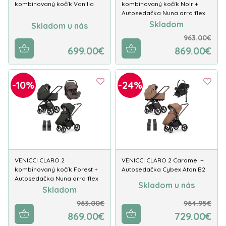
kombinovaný kočík Vanilla
kombinovaný kočík Noir +
Autosedačka Nuna arra flex
Skladom
Skladom u nás
963.00€
699.00€
869.00€
-10%
-24%
VENICCI CLARO 2
VENICCI CLARO 2 Caramel +
kombinovaný kočík Forest +
Autosedačka Cybex Aton B2
Autosedačka Nuna arra flex
Skladom u nás
Skladom
963.00€
964.95€
869.00€
729.00€