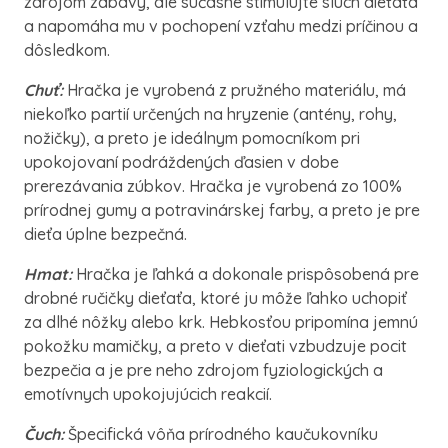
zdrojom zábavy, ale súčasne stimulujte sluch dieťaťa
a napomáha mu v pochopení vzťahu medzi príčinou a
dôsledkom.
Chuť:
Hračka je vyrobená z pružného materiálu, má
niekoľko partií určených na hryzenie (antény, rohy,
nožičky), a preto je ideálnym pomocníkom pri
upokojovaní podráždených ďasien v dobe
prerezávania zúbkov. Hračka je vyrobená zo 100%
prírodnej gumy a potravinárskej farby, a preto je pre
dieťa úplne bezpečná.
Hmat:
Hračka je ľahká a dokonale prispôsobená pre
drobné ručičky dieťaťa, ktoré ju môže ľahko uchopiť
za dlhé nôžky alebo krk. Hebkosťou pripomína jemnú
pokožku mamičky, a preto v dieťati vzbudzuje pocit
bezpečia a je pre neho zdrojom fyziologických a
emotívnych upokojujúcich reakcií.
Čuch:
Špecifická vôňa prírodného kaučukovníku