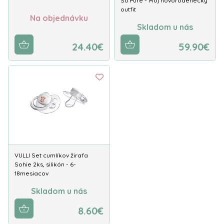
So'Pure - Môj novorodenecký
outfit
Na objednávku
Skladom u nás
24.40€
59.90€
VULLI Set cumlíkov žirafa
Sohie 2ks, silikón - 6-
18mesiacov
Skladom u nás
8.60€