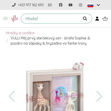
+421 917 162 690
Hračky a vozítka
VULLI Môj prvý darčekový set - žirafa Sophie &
púzdro na zápisky & hryzačka vo farbe Ivory