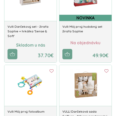
NOVINKA
Vulli Darčekový set - žirafa
Vulli Môj prvý hudobný set
Sophie + hrkálka 'Sense &
žirafa Sophie
Soft'
Na objednávku
Skladom u nás
37.70€
49.90€
Vulli Môj prvý fotoalbum
VULLI Darčeková sada