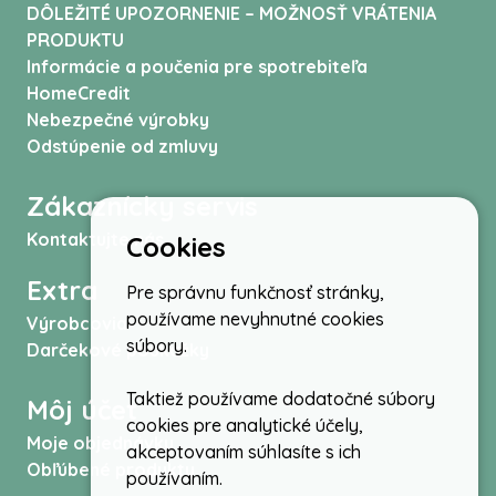
DÔLEŽITÉ UPOZORNENIE – MOŽNOSŤ VRÁTENIA
PRODUKTU
Informácie a poučenia pre spotrebiteľa
HomeCredit
Nebezpečné výrobky
Odstúpenie od zmluvy
Zákaznícky servis
Kontaktujte nás
Cookies
Extra
Pre správnu funkčnosť stránky,
používame nevyhnutné cookies
Výrobcovia
súbory.
Darčekové poukážky
Taktiež používame dodatočné súbory
Môj účet
cookies pre analytické účely,
Moje objednávky
akceptovaním súhlasíte s ich
Obľúbené produkty
používaním.