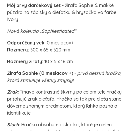
Môj prvý darčekový set
- žirafa Sophie & mäkké
púzdro na zápisky o dieťatku & hryzačka vo farbe
Ivory
Nová kolekcia „Sophiesticated“
Odporúčaný vek:
0 mesiacov+
Rozmery:
300 x 65 x 320 mm
Rozmery žirafy:
10 x 5 x 18 cm
Žirafa Sophie (
0 mesiacov +)
-
prvá detská hračka,
ktorá stimuluje všetky zmysly!
Zrak:
Tmavé kontrastné škvrny po celom tele hračky
priťahujú zrak dieťaťa. Hračka sa tak pre dieťa stane
dôverne známym predmetom, ktorý ľahko pozná a
identifikuje.
Sluch:
Hračka obsahuje pískatko, ktoré je nielen