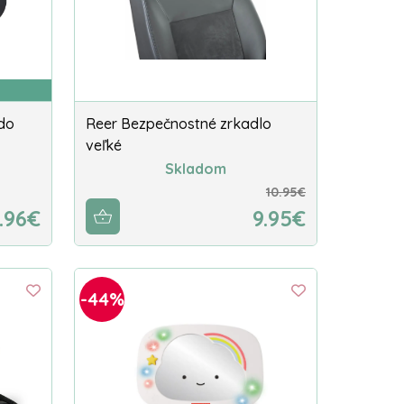
do
Reer Bezpečnostné zrkadlo
veľké
Skladom
10.95€
.96€
9.95€
-44%