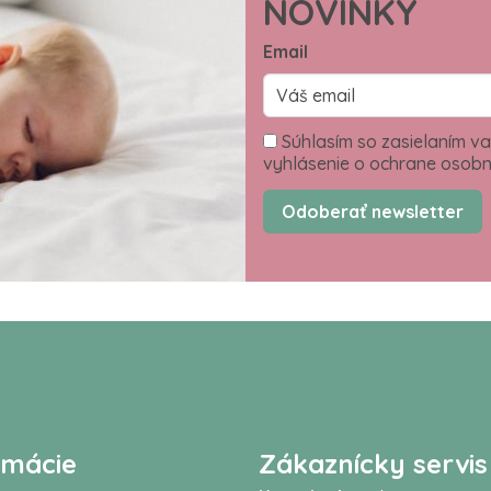
NOVINKY
Email
Súhlasím so zasielaním va
vyhlásenie o ochrane osobn
Odoberať newsletter
rmácie
Zákaznícky servis