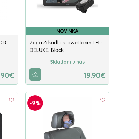
NOVINKA
ROR
Zopa Zrkadlo s osvetlením LED
DELUXE, Black
Skladom u nás
.90€
19.90€
-9%