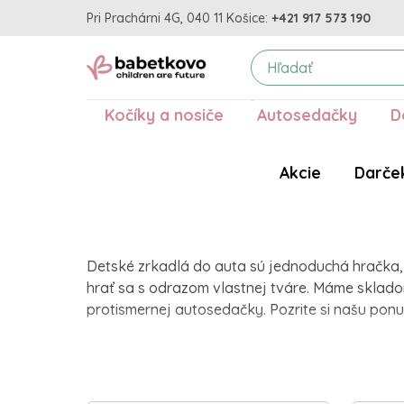
Pri Prachárni 4G, 040 11 Košice:
+421 917 573 190
Kočíky a nosiče
Autosedačky
D
Akcie
Darče
Detské zrkadlá do auta sú jednoduchá hračka, kt
hrať sa s odrazom vlastnej tváre. Máme sklado
protismernej autosedačky. Pozrite si našu ponu