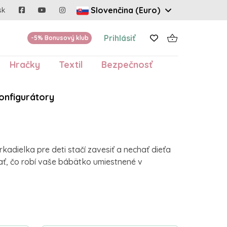
Slovenčina (Euro)
sk
Prihlásiť
-5% Bonusový klub
Hračky
Textil
Bezpečnosť
onfigurátory
kadielka pre deti stačí zavesiť a nechať dieťa
ať, čo robí vaše bábätko umiestnené v