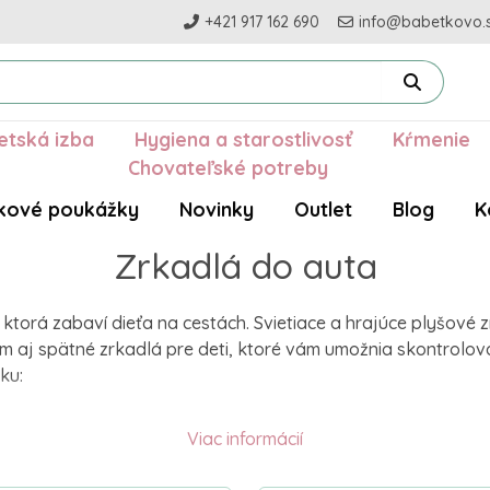
+421 917 162 690
info@babetkovo.
etská izba
Hygiena a starostlivosť
Kŕmenie
Chovateľské potreby
kové poukážky
Novinky
Outlet
Blog
K
Zrkadlá do auta
orá zabaví dieťa na cestách. Svietiace a hrajúce plyšové zr
m aj spätné zrkadlá pre deti, ktoré vám umožnia skontrolov
ku:
Viac informácií