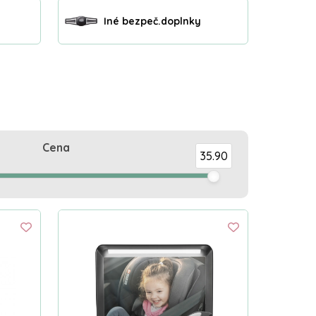
Iné bezpeč.doplnky
Cena
35.90