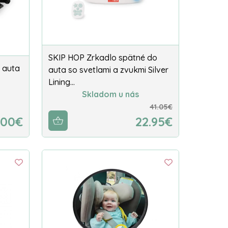
SKIP HOP Zrkadlo spätné do
 auta
auta so svetlami a zvukmi Silver
Lining…
Skladom u nás
41.05€
.00€
22.95€