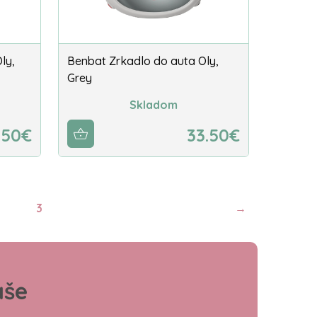
ly,
Benbat Zrkadlo do auta Oly,
Grey
Skladom
.50€
33.50€
3
→
aše