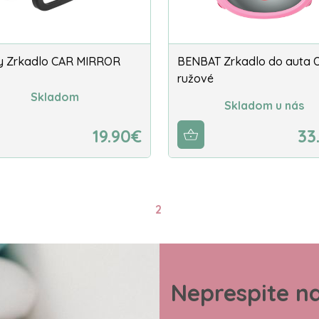
 Zrkadlo CAR MIRROR
BENBAT Zrkadlo do auta O
ružové
Skladom
Skladom u nás
19.90€
33
2
Neprespite n