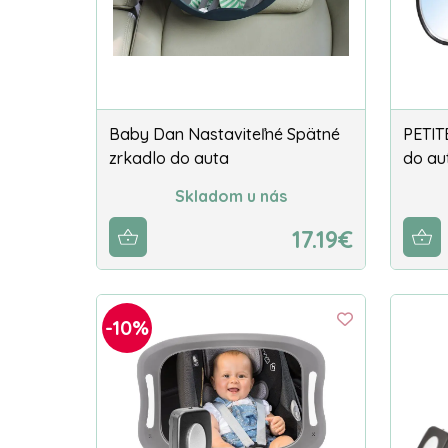
Baby Dan Nastaviteľné Spätné
PETIT
zrkadlo do auta
do au
Skladom u nás
17.19€
-10%