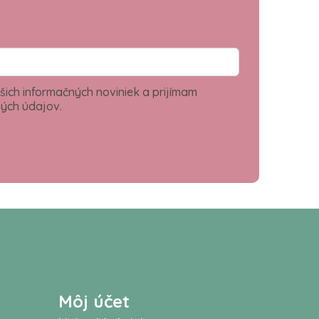
šich informačných noviniek a prijímam
ých údajov.
Môj účet