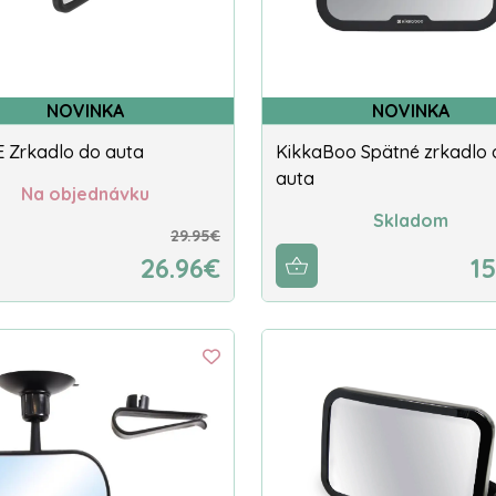
NOVINKA
NOVINKA
 Zrkadlo do auta
KikkaBoo Spätné zrkadlo 
auta
Na objednávku
Skladom
29.95€
26.96€
15