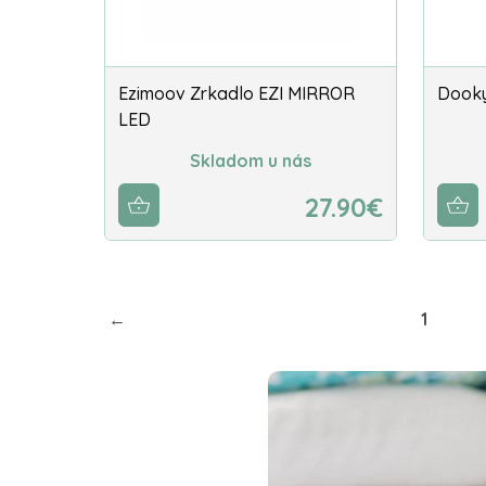
Ezimoov Zrkadlo EZI MIRROR
Dooky
LED
Skladom u nás
27.90€
←
1