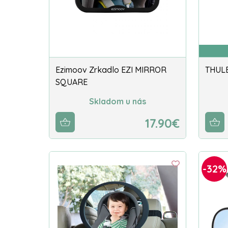
Ezimoov Zrkadlo EZI MIRROR
THULE
SQUARE
Skladom u nás
17.90€
-32%