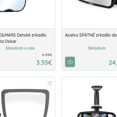
E&MARS Detské zrkadlo
Asalvo SPÄTNÉ zrkadlo do
ta Oskar
Skladom u nás
Skladom
4.95€
3.35€
24