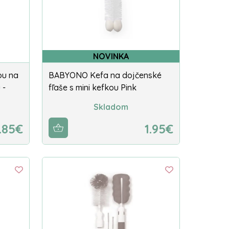
NOVINKA
ou na
BABYONO Kefa na dojčenské
 -
fľaše s mini kefkou Pink
Skladom
.85€
1.95€