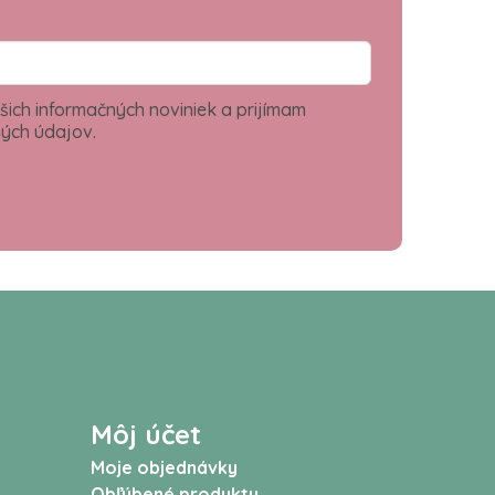
šich informačných noviniek a prijímam
ých údajov.
Môj účet
Moje objednávky
Obľúbené produkty