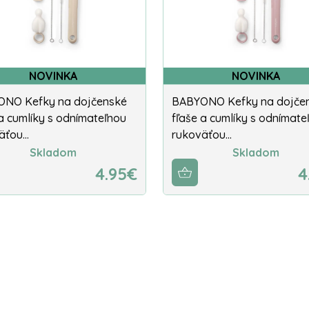
NOVINKA
NOVINKA
NO Kefky na dojčenské
BABYONO Kefky na dojče
 a cumlíky s odnímateľnou
fľaše a cumlíky s odnímate
äťou…
rukoväťou…
Skladom
Skladom
4.95€
4