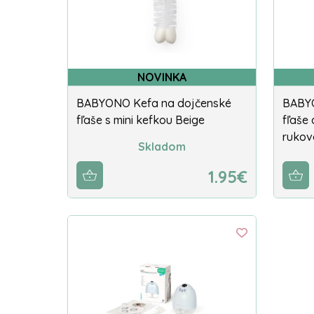
NOVINKA
BABYONO Kefa na dojčenské
BABYO
fľaše s mini kefkou Beige
fľaše
rukov
Skladom
1.95€