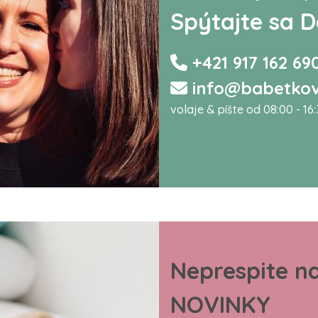
Spýtajte sa D
+421 917 162 69
info@babetkov
volaje & píšte od 08:00 - 16
Neprespite n
NOVINKY