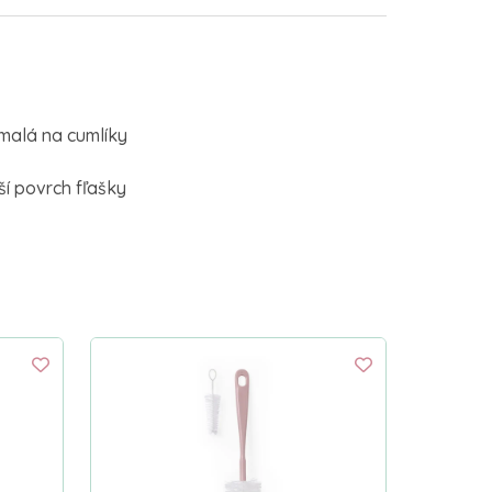
 malá na cumlíky
í povrch fľašky