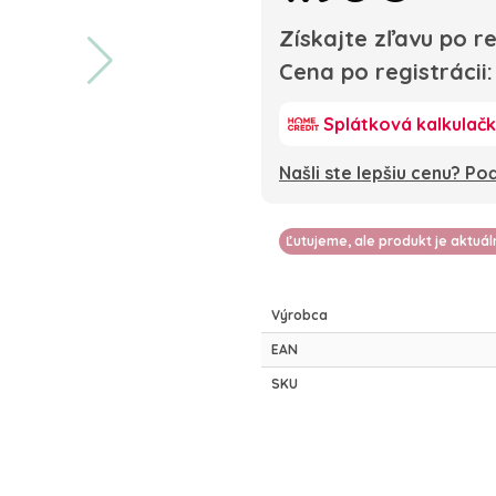
Získajte zľavu po re
Cena po registrácii
Splátková kalkulač
Našli ste lepšiu cenu? P
Ľutujeme, ale produkt je aktuá
Výrobca
EAN
SKU