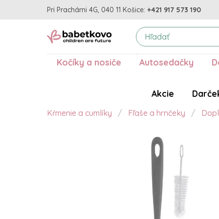
Pri Prachárni 4G, 040 11 Košice:
+421 917 573 190
Kočíky a nosiče
Autosedačky
D
Akcie
Darče
Kŕmenie a cumlíky
Fľaše a hrnčeky
Dopl