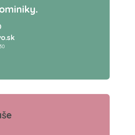
ominiky.
0
o.sk
:30
aše