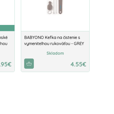
nské
BABYONO Kefka na čistenie s
ľnou
vymeniteľnou rukoväťou - GREY
Skladom
.95€
4.55€