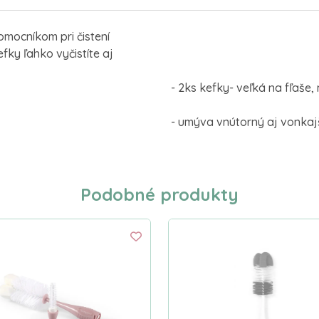
omocníkom pri čistení
fky ľahko vyčistíte aj
- 2ks kefky- veľká na fľaše,
- umýva vnútorný aj vonkajš
Podobné produkty