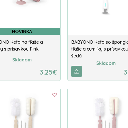
NOVINKA
NO Kefa na fľaše a
BABYONO Kefa so špongi
y s prísavkou Pink
fľaše a cumlíky s prísavkou
šedá
Skladom
Skladom
3.25€
3