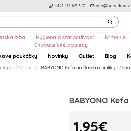
+421 917 162 690
info@babetkovo.
etská izba
Hygiena a starostlivosť
Kŕmenie
Chovateľské potreby
kové poukážky
Novinky
Outlet
Blog
K
nky ku fľašiam
BABYONO Kefa na fľaše a cumlíky - šedá
BABYONO Kefa n
1.95€