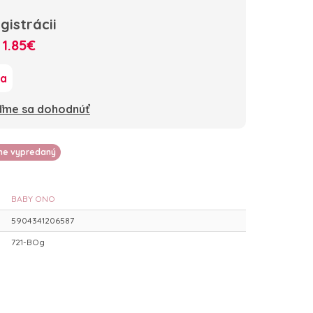
gistrácii
:
1.85€
ka
oďme sa dohodnúť
lne vypredaný
BABY ONO
5904341206587
721-BOg