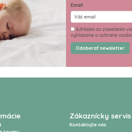
Email
Súhlasím so zasielaním va
vyhlásenie o ochrane osobn
Odoberať newsletter
rmácie
Zákaznícky servis
t
Kontaktujte nás
e tovaru