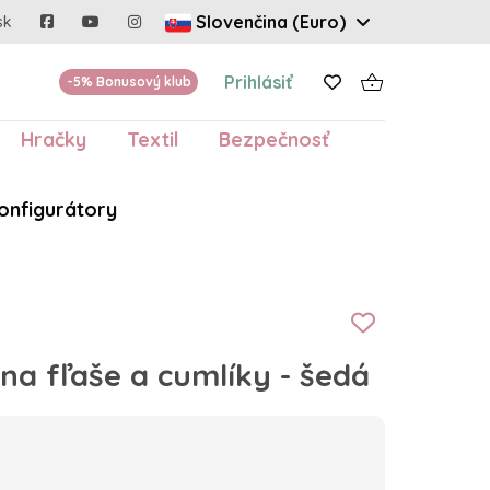
Slovenčina (Euro)
sk
Prihlásiť
-5% Bonusový klub
Hračky
Textil
Bezpečnosť
onfigurátory
a fľaše a cumlíky - šedá