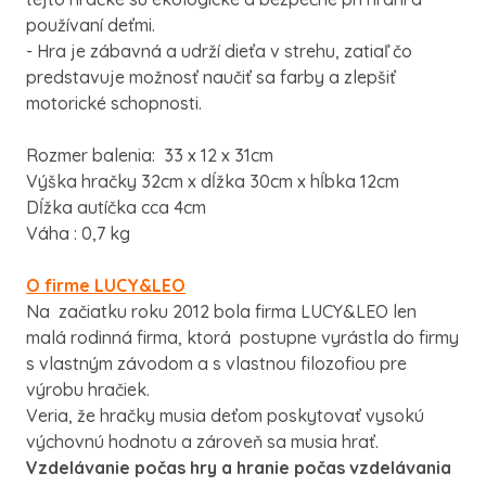
používaní deťmi.
- Hra je zábavná a udrží dieťa v strehu, zatiaľ čo
predstavuje možnosť naučiť sa farby a zlepšiť
motorické schopnosti.
Rozmer balenia: 33 x 12 x 31cm
Výška hračky 32cm x dĺžka 30cm x hĺbka 12cm
Dĺžka autíčka cca 4cm
Váha : 0,7 kg
O firme LUCY&LEO
Na začiatku roku 2012 bola firma LUCY&LEO len
malá rodinná firma, ktorá postupne vyrástla do firmy
s vlastným závodom a s vlastnou filozofiou pre
výrobu hračiek.
Veria, že hračky musia deťom poskytovať vysokú
výchovnú hodnotu a zároveň sa musia hrať.
Vzdelávanie počas hry a hranie počas vzdelávania