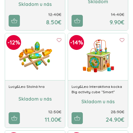
Skladom
Skladom u nás
12.40€
14.40€
8.50€
9.90€
-12%
-14%
Lucy&Leo Stolná hra
Lucy&Leo Interaktívna kocka
Big activity cube “Smart”
Skladom u nás
Skladom u nás
12.50€
28.90€
11.00€
24.90€