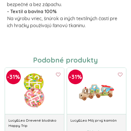
bezpečné a bez zápachu.
- Textil a bavlna 100%
Na výrobu vriec, šnúrok a iných textilných častí pre
ich hračky používajú ľanovú tkaninu.
Podobné produkty
-31%
-31%
Lucy&Leo Drevené bludisko
Lucy&Leo Môj prvý kamión
Happy Trip