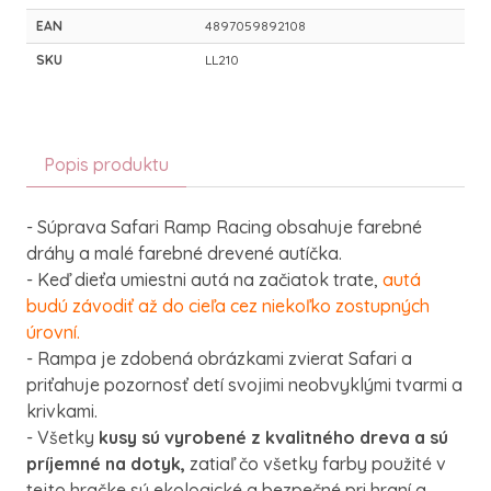
EAN
4897059892108
SKU
LL210
Popis produktu
- Súprava Safari Ramp Racing obsahuje farebné
dráhy a malé farebné drevené autíčka.
- Keď dieťa umiestni autá na začiatok trate,
autá
budú závodiť až do cieľa cez niekoľko zostupných
úrovní.
- Rampa je zdobená obrázkami zvierat Safari a
priťahuje pozornosť detí svojimi neobvyklými tvarmi a
krivkami.
- Všetky
kusy sú vyrobené z kvalitného dreva a sú
príjemné na dotyk,
zatiaľ čo všetky farby použité v
tejto hračke sú ekologické a bezpečné pri hraní a