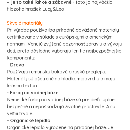
- je to také ľahké a zábavné
- toto ja najväčšia
filozofia hračiek Lucy&Leo
Skvelé materiály
Pri výrobe používa iba prírodné dovážané materiály
certifikované v súlade s európskymi a americkými
normami. Venujú zvýšenú pozornosť zdraviu a vývoju
detí, preto dôsledne vyberajú len tie najbezpečnejšie
komponenty:
- Drevo
Používajú rumunskú bukovú a ruskú preglejku.
Materiály sú ošetrené na hladkom povrchu a majú
krásnu textúru.
-
Farby na vodnej báze
Nemecké farby na vodnej báze sú pre dieťa úplne
bezpečné a nepoškodzujú životné prostredie. A sú
veľmi trvalé.
- Organické lepidlo
Organické lepidlo vyrobené na prírodnej báze. Je