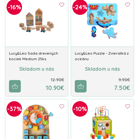
-16%
-24%
Lucy&Leo Sada drevených
Lucy&Leo Puzzle - Zvieratká z
kociek Medium 25ks
oceánu
Skladom u nás
Skladom u nás
12.90€
9.90€
10.90€
7.50€
-37%
-10%