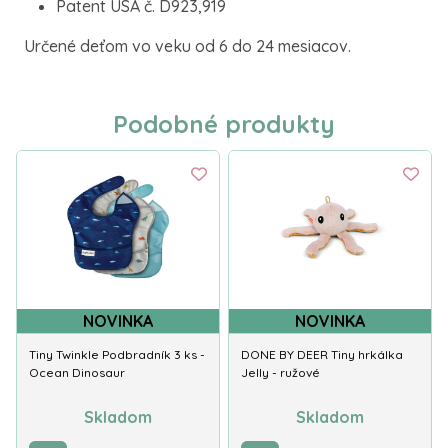
Patent USA č. D923,919
Určené deťom vo veku od 6 do 24 mesiacov.
Podobné produkty
NOVINKA
NOVINKA
Tiny Twinkle Podbradník 3 ks -
DONE BY DEER Tiny hrkálka
Ocean Dinosaur
Jelly - ružové
Skladom
Skladom