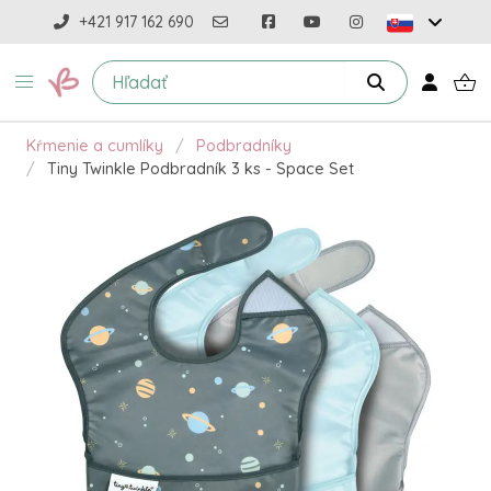
+421 917 162 690
Kŕmenie a cumlíky
Podbradníky
Tiny Twinkle Podbradník 3 ks - Space Set