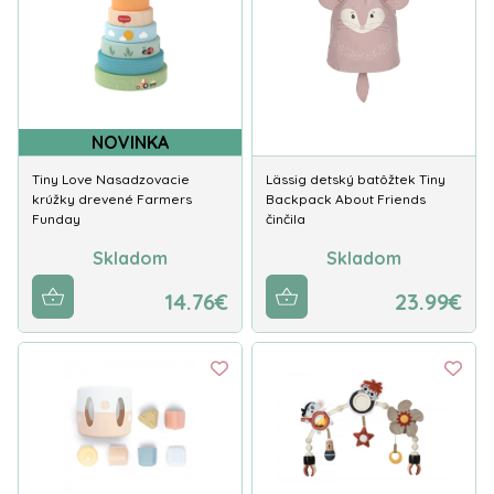
NOVINKA
Tiny Love Nasadzovacie
Lässig detský batôžtek Tiny
krúžky drevené Farmers
Backpack About Friends
Funday
činčila
Skladom
Skladom
14.76€
23.99€