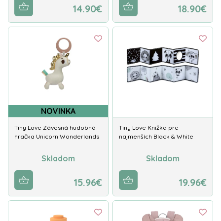
14.90€
18.90€
NOVINKA
Tiny Love Závesná hudobná
Tiny Love Knižka pre
hračka Unicorn Wonderlands
najmenších Black & White
Skladom
Skladom
15.96€
19.96€