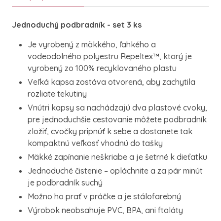
Jednoduchý podbradník - set 3 ks
Je vyrobený z mäkkého, ľahkého a
vodeodolného polyestru Repeltex™, ktorý je
vyrobený zo 100% recyklovaného plastu
Veľká kapsa zostáva otvorená, aby zachytila
rozliate tekutiny
Vnútri kapsy sa nachádzajú dva plastové cvoky,
pre jednoduchšie cestovanie môžete podbradník
zložiť, cvočky pripnúť k sebe a dostanete tak
kompaktnú veľkosť vhodnú do tašky
Mäkké zapínanie neškriabe a je šetrné k dieťatku
Jednoduché čistenie – opláchnite a za pár minút
je podbradník suchý
Možno ho prať v práčke a je stálofarebný
Výrobok neobsahuje PVC, BPA, ani ftaláty