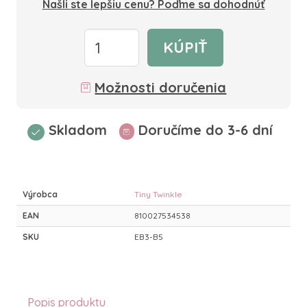
Našli ste lepšiu cenu? Poďme sa dohodnúť
KÚPIŤ
Možnosti doručenia
Skladom
Doručíme do 3-6 dní
Výrobca
Tiny Twinkle
EAN
810027534538
SKU
EB3-B5
Popis produktu